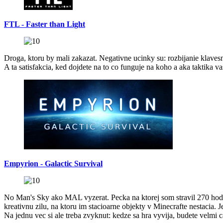
FTL - Faster than Light
Droga, ktoru by mali zakazat. Negativne ucinky su: rozbijanie klavesn
A ta satisfakcia, ked dojdete na to co funguje na koho a aka taktika v
Empyrion - Galactic Survival
No Man's Sky ako MAL vyzerat. Pecka na ktorej som stravil 270 hodi
kreativnu zilu, na ktoru im stacioarne objekty v Minecrafte nestacia. 
Na jednu vec si ale treba zvyknut: kedze sa hra vyvija, budete velmi 