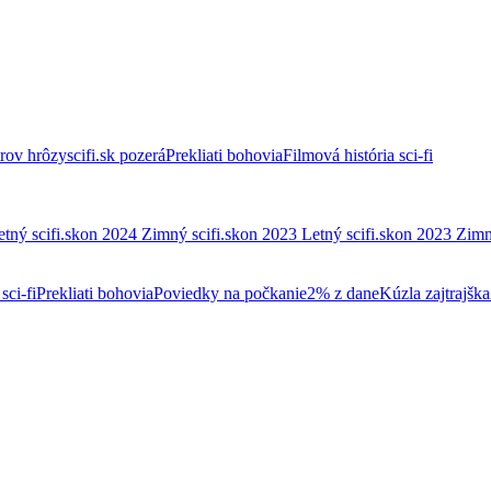
trov hrôzy
scifi.sk pozerá
Prekliati bohovia
Filmová história sci-fi
etný scifi.skon 2024
Zimný scifi.skon 2023
Letný scifi.skon 2023
Zimn
sci-fi
Prekliati bohovia
Poviedky na počkanie
2% z dane
Kúzla zajtrajška