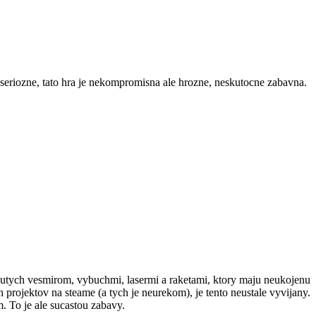
, seriozne, tato hra je nekompromisna ale hrozne, neskutocne zabavna.
nutych vesmirom, vybuchmi, lasermi a raketami, ktory maju neukojenu
h projektov na steame (a tych je neurekom), je tento neustale vyvijany.
. To je ale sucastou zabavy.