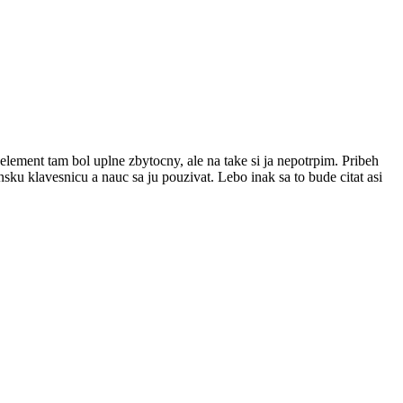
element tam bol uplne zbytocny, ale na take si ja nepotrpim. Pribeh
sku klavesnicu a nauc sa ju pouzivat. Lebo inak sa to bude citat asi