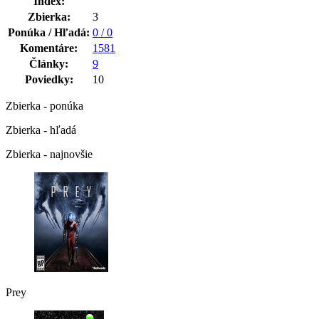
Index:
Zbierka:
3
Ponúka / Hľadá:
0 / 0
Komentáre:
1581
Články:
9
Poviedky:
10
Zbierka - ponúka
Zbierka - hľadá
Zbierka - najnovšie
Prey