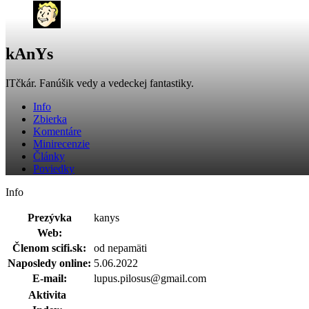
kAnYs
ITčkár. Fanúšik vedy a vedeckej fantastiky.
Info
Zbierka
Komentáre
Minirecenzie
Články
Poviedky
Info
Prezývka
kanys
Web:
Členom scifi.sk:
od nepamäti
Naposledy online:
5.06.2022
E-mail:
lupus.pilosus@gmail.com
Aktivita