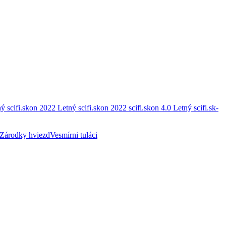
ý scifi.skon 2022
Letný scifi.skon 2022
scifi.skon 4.0
Letný scifi.sk-
Zárodky hviezd
Vesmírni tuláci