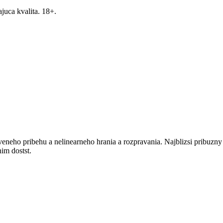
ajuca kvalita. 18+.
neho pribehu a nelinearneho hrania a rozpravania. Najblizsi pribuzny j
im dostst.