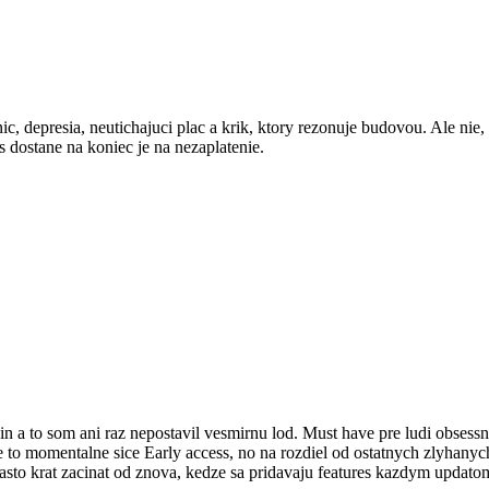
ic, depresia, neutichajuci plac a krik, ktory rezonuje budovou. Ale nie
as dostane na koniec je na nezaplatenie.
n a to som ani raz nepostavil vesmirnu lod. Must have pre ludi obsess
Je to momentalne sice Early access, no na rozdiel od ostatnych zlyhanyc
casto krat zacinat od znova, kedze sa pridavaju features kazdym updatom