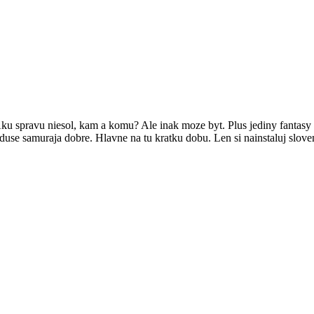
 Aku spravu niesol, kam a komu? Ale inak moze byt. Plus jediny fantasy 
use samuraja dobre. Hlavne na tu kratku dobu. Len si nainstaluj sloven