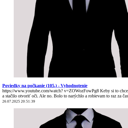
Poviedky na počkanie (105.) - Vyhodnotenie
https://www.youtube.com/watch? v=ZOWozFowPg8 Keby si to chcel nie
a stačilo otvoriť oči. Ale no. Bolo to narýchlo a robievam to raz za ča
26.07.2025 20:51:39