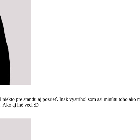
kto pre srandu aj pozrieť. Inak vystrihol som asi minútu toho ako m
s. Ako aj iné veci :D