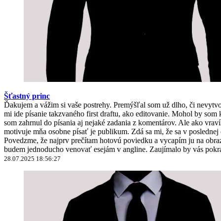
Šťastný princ
Ďakujem a vážim si vaše postrehy. Premýšľal som už dlho, či nevyt
mi ide písanie takzvaného first draftu, ako editovanie. Mohol by 
som zahrnul do písania aj nejaké zadania z komentárov. Ale ako vravím
motivuje mňa osobne písať je publikum. Zdá sa mi, že sa v poslednej
Povedzme, že najprv prečítam hotovú poviedku a vycapím ju na obrazo
budem jednoducho venovať esejám v angline. Zaujímalo by vás pokra
28.07.2025 18:56:27