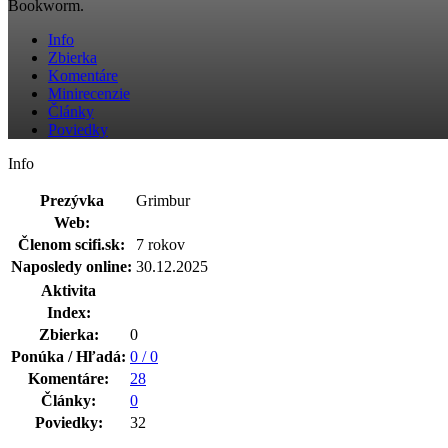
Bookworm.
Info
Zbierka
Komentáre
Minirecenzie
Články
Poviedky
Info
Prezývka
Grimbur
Web:
Členom scifi.sk:
7 rokov
Naposledy online:
30.12.2025
Aktivita
Index:
Zbierka:
0
Ponúka / Hľadá:
0 / 0
Komentáre:
28
Články:
0
Poviedky:
32