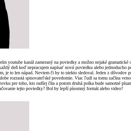
vorím youtube kanál zameraný na poviedky a možno nejaké gramatické 
som každý deň keď nepracujem napísať novú poviedku alebo jednoducho
, je to len nápad. Neviem či by to niekto sledoval. Jeden z dôvodov pre
 dobe rozrastá spisovateľské povedomie. Viac ľudí sa tomu začína ven
vku pre toho, kto radšej číta a potom druhá polka bude samotné písanie
čovanie tejto poviedky? Bol by lepší písomný formát alebo video?