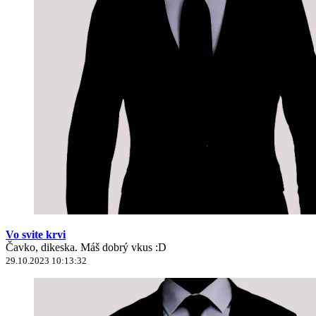
Vo svite krvi
Čavko, dikeska. Máš dobrý vkus :D
29.10.2023 10:13:32