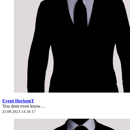
Event HorizonT
You dont even know…
25.09.2023 14:28:17