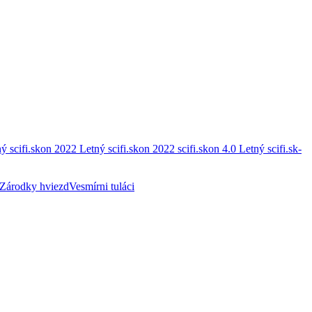
ý scifi.skon 2022
Letný scifi.skon 2022
scifi.skon 4.0
Letný scifi.sk-
Zárodky hviezd
Vesmírni tuláci