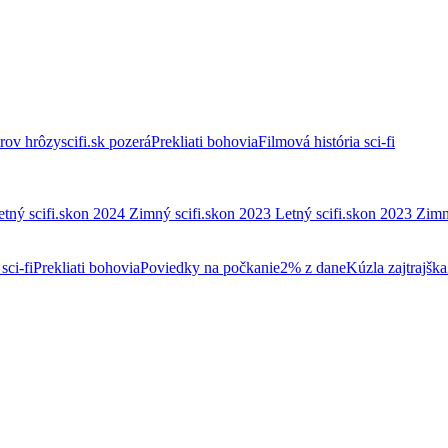
trov hrôzy
scifi.sk pozerá
Prekliati bohovia
Filmová história sci-fi
etný scifi.skon 2024
Zimný scifi.skon 2023
Letný scifi.skon 2023
Zimn
sci-fi
Prekliati bohovia
Poviedky na počkanie
2% z dane
Kúzla zajtrajška