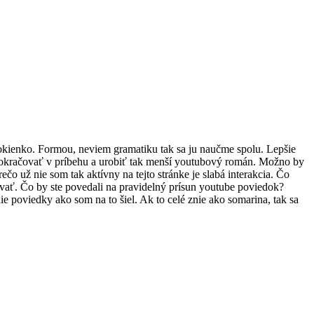
okienko. Formou, neviem gramatiku tak sa ju naučme spolu. Lepšie
 pokračovať v príbehu a urobiť tak menší youtubový román. Možno by
čo už nie som tak aktívny na tejto stránke je slabá interakcia. Čo
ovať. Čo by ste povedali na pravidelný prísun youtube poviedok?
 poviedky ako som na to šiel. Ak to celé znie ako somarina, tak sa