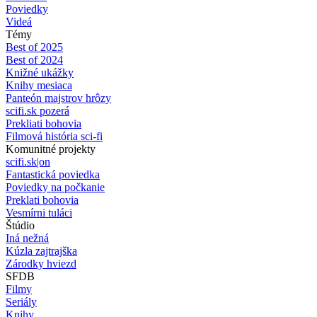
Poviedky
Videá
Témy
Best of 2025
Best of 2024
Knižné ukážky
Knihy mesiaca
Panteón majstrov hrôzy
scifi.sk pozerá
Prekliati bohovia
Filmová história sci-fi
Komunitné projekty
scifi.sk|on
Fantastická poviedka
Poviedky na počkanie
Preklati bohovia
Vesmírni tuláci
Štúdio
Iná nežná
Kúzla zajtrajška
Zárodky hviezd
SFDB
Filmy
Seriály
Knihy