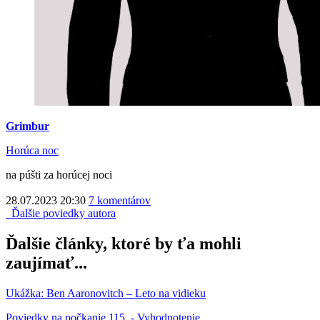
Grimbur
Horúca noc
na púšti za horúcej noci
28.07.2023 20:30
7 komentárov
Ďalšie poviedky autora
Ďalšie články, ktoré by ťa mohli
zaujímať...
Ukážka: Ben Aaronovitch – Leto na vidieku
Poviedky na počkanie 115. - Vyhodnotenie