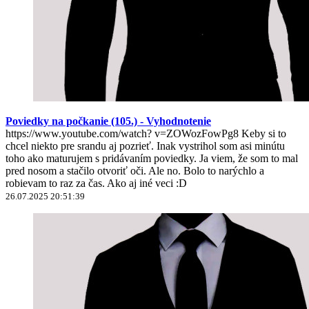
Poviedky na počkanie (105.) - Vyhodnotenie
https://www.youtube.com/watch? v=ZOWozFowPg8 Keby si to
chcel niekto pre srandu aj pozrieť. Inak vystrihol som asi minútu
toho ako maturujem s pridávaním poviedky. Ja viem, že som to mal
pred nosom a stačilo otvoriť oči. Ale no. Bolo to narýchlo a
robievam to raz za čas. Ako aj iné veci :D
26.07.2025 20:51:39