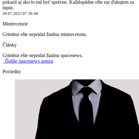
pokazil aj ako to má byť správne. Každopádne ešte raz ďakujem za
input.
29.07.2023 07:36:48
Minirecenzie
Grimbur ešte nepridal žiadnu minirecenziu.
Články
Grimbur ešte nepridal žiadnu spacenews.
Ďalšie spacenews autora
Poviedky