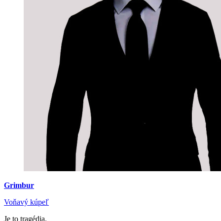
Grimbur
Voňavý kúpeľ
Je to tragédia.