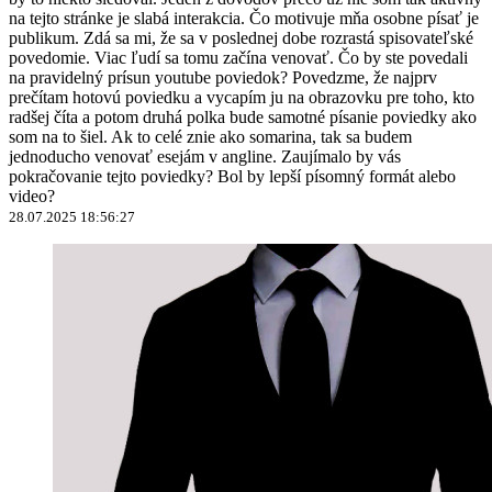
na tejto stránke je slabá interakcia. Čo motivuje mňa osobne písať je
publikum. Zdá sa mi, že sa v poslednej dobe rozrastá spisovateľské
povedomie. Viac ľudí sa tomu začína venovať. Čo by ste povedali
na pravidelný prísun youtube poviedok? Povedzme, že najprv
prečítam hotovú poviedku a vycapím ju na obrazovku pre toho, kto
radšej číta a potom druhá polka bude samotné písanie poviedky ako
som na to šiel. Ak to celé znie ako somarina, tak sa budem
jednoducho venovať esejám v angline. Zaujímalo by vás
pokračovanie tejto poviedky? Bol by lepší písomný formát alebo
video?
28.07.2025 18:56:27