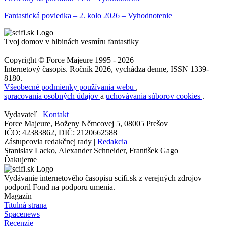
Fantastická poviedka – 2. kolo 2026 – Vyhodnotenie
Tvoj domov v hlbinách vesmíru fantastiky
Copyright © Force Majeure 1995 - 2026
Internetový časopis. Ročník 2026, vychádza denne, ISSN 1339-
8180.
Všeobecné podmienky používania webu
,
spracovania osobných údajov
a
uchovávania súborov cookies
.
Vydavateľ |
Kontakt
Force Majeure, Boženy Němcovej 5, 08005 Prešov
IČO: 42383862, DIČ: 2120662588
Zástupcovia redakčnej rady |
Redakcia
Stanislav Lacko, Alexander Schneider, František Gago
Ďakujeme
Vydávanie internetového časopisu scifi.sk z verejných zdrojov
podporil Fond na podporu umenia.
Magazín
Titulná strana
Spacenews
Recenzie