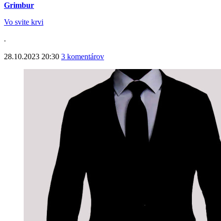
Grimbur
Vo svite krvi
.
28.10.2023 20:30
3 komentárov