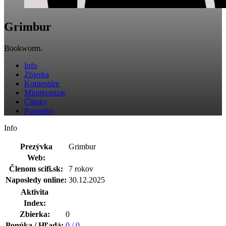
Grimbur
Bookworm.
Info
Zbierka
Komentáre
Minirecenzie
Články
Poviedky
Info
Prezývka
Grimbur
Web:
Členom scifi.sk:
7 rokov
Naposledy online:
30.12.2025
Aktivita
Index:
Zbierka:
0
Ponúka / Hľadá:
0 / 0