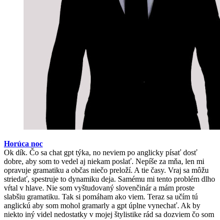
Horúca noc
Ok dík. Čo sa chat gpt týka, no neviem po anglicky písať dosť
dobre, aby som to vedel aj niekam poslať. Nepíše za mňa, len mi
opravuje gramatiku a občas niečo preloží. A tie časy. Vraj sa môžu
striedať, spestruje to dynamiku deja. Samému mi tento problém dlho
vŕtal v hlave. Nie som vyštudovaný slovenčinár a mám proste
slabšiu gramatiku. Tak si pomáham ako viem. Teraz sa učím tú
anglickú aby som mohol gramarly a gpt úplne vynechať. Ak by
niekto iný videl nedostatky v mojej štylistike rád sa dozviem čo som