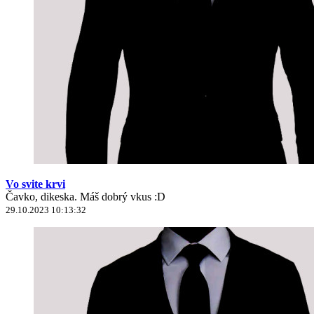
Vo svite krvi
Čavko, dikeska. Máš dobrý vkus :D
29.10.2023 10:13:32