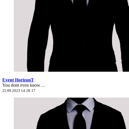
Event HorizonT
You dont even know…
25.09.2023 14:28:17