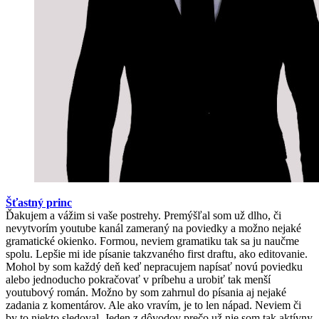
Šťastný princ
Ďakujem a vážim si vaše postrehy. Premýšľal som už dlho, či
nevytvorím youtube kanál zameraný na poviedky a možno nejaké
gramatické okienko. Formou, neviem gramatiku tak sa ju naučme
spolu. Lepšie mi ide písanie takzvaného first draftu, ako editovanie.
Mohol by som každý deň keď nepracujem napísať novú poviedku
alebo jednoducho pokračovať v príbehu a urobiť tak menší
youtubový román. Možno by som zahrnul do písania aj nejaké
zadania z komentárov. Ale ako vravím, je to len nápad. Neviem či
by to niekto sledoval. Jeden z dôvodov prečo už nie som tak aktívny