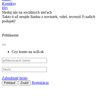
Komiksy
Hry
Sleduj nás na sociálnych sieťach
Takto ti už neujde žiadna z noviniek, videí, recenzií či našich
podujatí!
Prihlásenie
Cez konto na scifi.sk
Zabudnuté heslo
Registrácia
Prihlásiť
Zrušiť