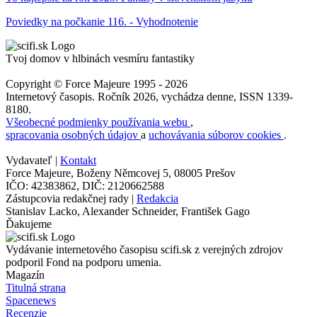
Poviedky na počkanie 116. - Vyhodnotenie
Tvoj domov v hlbinách vesmíru fantastiky
Copyright © Force Majeure 1995 - 2026
Internetový časopis. Ročník 2026, vychádza denne, ISSN 1339-
8180.
Všeobecné podmienky používania webu
,
spracovania osobných údajov
a
uchovávania súborov cookies
.
Vydavateľ |
Kontakt
Force Majeure, Boženy Němcovej 5, 08005 Prešov
IČO: 42383862, DIČ: 2120662588
Zástupcovia redakčnej rady |
Redakcia
Stanislav Lacko, Alexander Schneider, František Gago
Ďakujeme
Vydávanie internetového časopisu scifi.sk z verejných zdrojov
podporil Fond na podporu umenia.
Magazín
Titulná strana
Spacenews
Recenzie