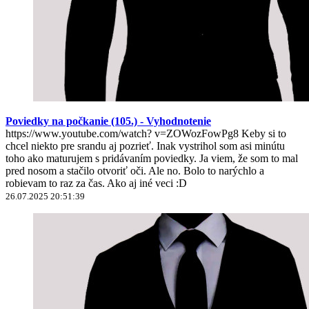
Poviedky na počkanie (105.) - Vyhodnotenie
https://www.youtube.com/watch? v=ZOWozFowPg8 Keby si to
chcel niekto pre srandu aj pozrieť. Inak vystrihol som asi minútu
toho ako maturujem s pridávaním poviedky. Ja viem, že som to mal
pred nosom a stačilo otvoriť oči. Ale no. Bolo to narýchlo a
robievam to raz za čas. Ako aj iné veci :D
26.07.2025 20:51:39