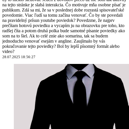
na tejto stránke je slabá interakcia. Čo motivuje mňa osobne písať je
publikum. Zdá sa mi, že sa v poslednej dobe rozrastá spisovateľské
povedomie. Viac ľudí sa tomu začína venovať. Čo by ste povedali
na pravidelný prísun youtube poviedok? Povedzme, že najprv
prečítam hotovú poviedku a vycapím ju na obrazovku pre toho, kto
radšej číta a potom druhá polka bude samotné písanie poviedky ako
som na to šiel. Ak to celé znie ako somarina, tak sa budem
jednoducho venovať esejám v angline. Zaujímalo by vás
pokračovanie tejto poviedky? Bol by lepší písomný formát alebo
video?
28.07.2025 18:56:27