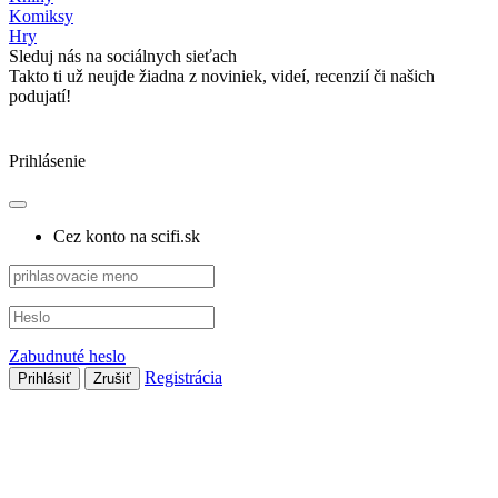
Komiksy
Hry
Sleduj nás na sociálnych sieťach
Takto ti už neujde žiadna z noviniek, videí, recenzií či našich
podujatí!
Prihlásenie
Cez konto na scifi.sk
Zabudnuté heslo
Registrácia
Prihlásiť
Zrušiť