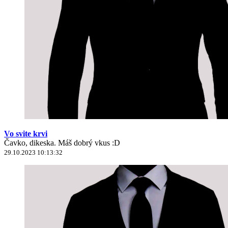
Vo svite krvi
Čavko, dikeska. Máš dobrý vkus :D
29.10.2023 10:13:32