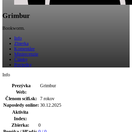
Grimbur
Bookworm.
Info
Zbierka
Komentáre
Minirecenzie
Články
Poviedky
Info
Prezývka
Grimbur
Web:
Členom scifi.sk:
7 rokov
Naposledy online:
30.12.2025
Aktivita
Index:
Zbierka:
0
Ponúka / Hľadá:
0 / 0