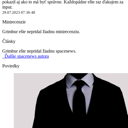
pokazil aj ako to má byť správne. Každopádne ešte raz ďakujem za
input.
29.07.2023 07:36:48
Minirecenzie
Grimbur ešte nepridal žiadnu minirecenziu.
Články
Grimbur ešte nepridal žiadnu spacenews.
Ďalšie spacenews autora
Poviedky