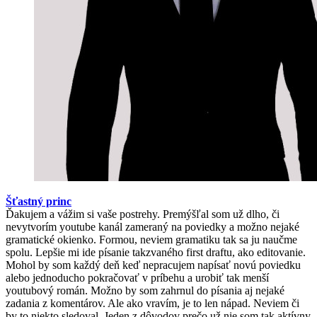
Šťastný princ
Ďakujem a vážim si vaše postrehy. Premýšľal som už dlho, či
nevytvorím youtube kanál zameraný na poviedky a možno nejaké
gramatické okienko. Formou, neviem gramatiku tak sa ju naučme
spolu. Lepšie mi ide písanie takzvaného first draftu, ako editovanie.
Mohol by som každý deň keď nepracujem napísať novú poviedku
alebo jednoducho pokračovať v príbehu a urobiť tak menší
youtubový román. Možno by som zahrnul do písania aj nejaké
zadania z komentárov. Ale ako vravím, je to len nápad. Neviem či
by to niekto sledoval. Jeden z dôvodov prečo už nie som tak aktívny