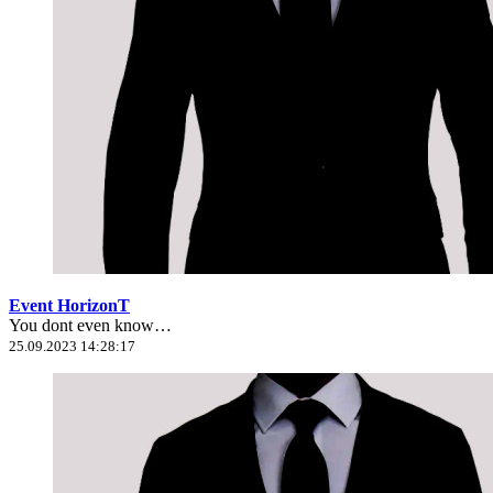
Event HorizonT
You dont even know…
25.09.2023 14:28:17