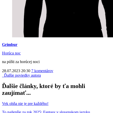
Grimbur
Horúca noc
na púšti za horúcej noci
28.07.2023 20:30
7 komentárov
Ďalšie poviedky autora
Ďalšie články, ktoré by ťa mohli
zaujímať...
Vek ohňa nie je pre každého!
To najlepšie za rok 2025: Fantasy v slovenskom jazyku