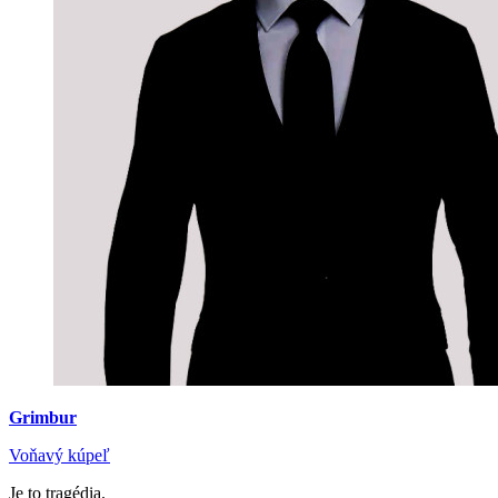
Grimbur
Voňavý kúpeľ
Je to tragédia.