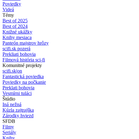
Poviedky
Videá
Témy
Best of 2025
Best of 2024
Knižné ukážky
Knihy mesiaca
Panteón majstrov hrôzy
scifi.sk pozerá
Prekliati bohovia
Filmová história sci-fi
Komunitné projekty
scifi.sk|on
Fantastická poviedka
Poviedky na počkanie
Preklati bohovia
Vesmírni tuláci
Štúdio
Iná nežná
Kúzla zajtrajška
Zárodky hviezd
SFDB
Filmy
Seriály
Knihy