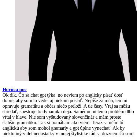
Horúca noc
Ok dík. Čo sa chat gpt týka, no neviem po anglicky písať dosť
dobre, aby som to vedel aj niekam poslať. Nepíše za mňa, len mi
opravuje gramatiku a občas niečo preloží. A tie časy. Vraj sa môžu
striedať, spestruje to dynamiku deja. Samému mi tento problém dlho
vŕtal v hlave. Nie som vyštudovaný slovenčinár a mám proste
slabšiu gramatiku. Tak si pomáham ako viem. Teraz sa učím tú
anglickú aby som mohol gramarly a gpt úplne vynechať. Ak by
niekto iný videl nedostatky v mojej štylistike rád sa dozviem čo som