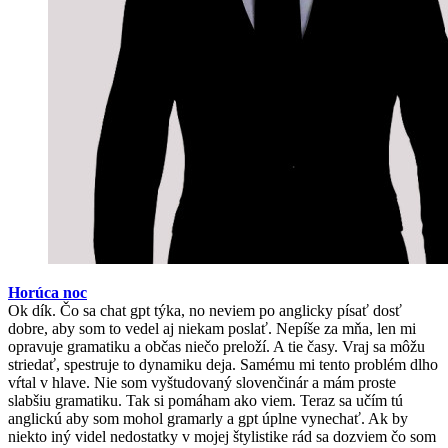
Horúca noc
Ok dík. Čo sa chat gpt týka, no neviem po anglicky písať dosť
dobre, aby som to vedel aj niekam poslať. Nepíše za mňa, len mi
opravuje gramatiku a občas niečo preloží. A tie časy. Vraj sa môžu
striedať, spestruje to dynamiku deja. Samému mi tento problém dlho
vŕtal v hlave. Nie som vyštudovaný slovenčinár a mám proste
slabšiu gramatiku. Tak si pomáham ako viem. Teraz sa učím tú
anglickú aby som mohol gramarly a gpt úplne vynechať. Ak by
niekto iný videl nedostatky v mojej štylistike rád sa dozviem čo som