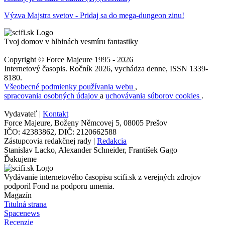
Výzva Majstra svetov - Pridaj sa do mega-dungeon zinu!
Tvoj domov v hlbinách vesmíru fantastiky
Copyright © Force Majeure 1995 - 2026
Internetový časopis. Ročník 2026, vychádza denne, ISSN 1339-
8180.
Všeobecné podmienky používania webu
,
spracovania osobných údajov
a
uchovávania súborov cookies
.
Vydavateľ |
Kontakt
Force Majeure, Boženy Němcovej 5, 08005 Prešov
IČO: 42383862, DIČ: 2120662588
Zástupcovia redakčnej rady |
Redakcia
Stanislav Lacko, Alexander Schneider, František Gago
Ďakujeme
Vydávanie internetového časopisu scifi.sk z verejných zdrojov
podporil Fond na podporu umenia.
Magazín
Titulná strana
Spacenews
Recenzie