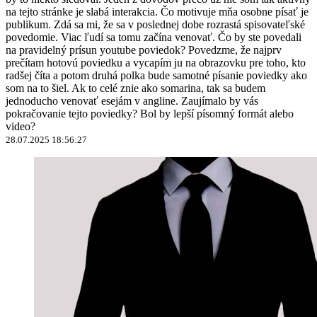
na tejto stránke je slabá interakcia. Čo motivuje mňa osobne písať je
publikum. Zdá sa mi, že sa v poslednej dobe rozrastá spisovateľské
povedomie. Viac ľudí sa tomu začína venovať. Čo by ste povedali
na pravidelný prísun youtube poviedok? Povedzme, že najprv
prečítam hotovú poviedku a vycapím ju na obrazovku pre toho, kto
radšej číta a potom druhá polka bude samotné písanie poviedky ako
som na to šiel. Ak to celé znie ako somarina, tak sa budem
jednoducho venovať esejám v angline. Zaujímalo by vás
pokračovanie tejto poviedky? Bol by lepší písomný formát alebo
video?
28.07.2025 18:56:27