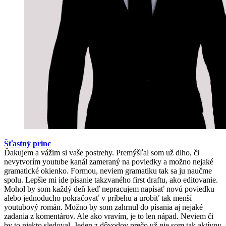
Šťastný princ
Ďakujem a vážim si vaše postrehy. Premýšľal som už dlho, či
nevytvorím youtube kanál zameraný na poviedky a možno nejaké
gramatické okienko. Formou, neviem gramatiku tak sa ju naučme
spolu. Lepšie mi ide písanie takzvaného first draftu, ako editovanie.
Mohol by som každý deň keď nepracujem napísať novú poviedku
alebo jednoducho pokračovať v príbehu a urobiť tak menší
youtubový román. Možno by som zahrnul do písania aj nejaké
zadania z komentárov. Ale ako vravím, je to len nápad. Neviem či
by to niekto sledoval. Jeden z dôvodov prečo už nie som tak aktívny