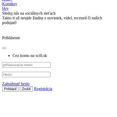
Komiksy
Hry
Sleduj nás na sociálnych sieťach
Takto ti už neujde žiadna z noviniek, videí, recenzií či našich
podujatí!
Prihlásenie
Cez konto na scifi.sk
Zabudnuté heslo
Registrácia
Prihlásiť
Zrušiť