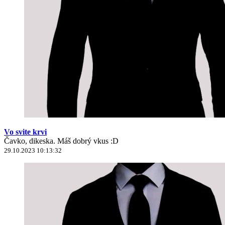
Vo svite krvi
Čavko, dikeska. Máš dobrý vkus :D
29.10.2023 10:13:32