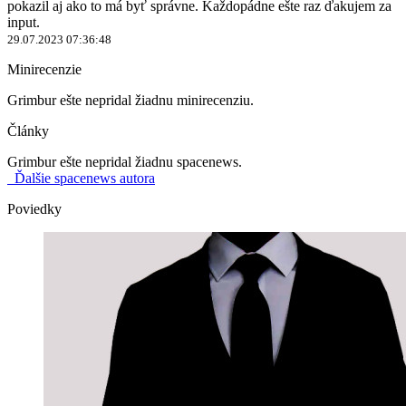
pokazil aj ako to má byť správne. Každopádne ešte raz ďakujem za
input.
29.07.2023 07:36:48
Minirecenzie
Grimbur ešte nepridal žiadnu minirecenziu.
Články
Grimbur ešte nepridal žiadnu spacenews.
Ďalšie spacenews autora
Poviedky