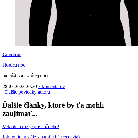
Grimbur
Horúca noc
na púšti za horúcej noci
28.07.2023 20:30
7 komentárov
Ďalšie poviedky autora
Ďalšie články, ktoré by ťa mohli
zaujímať...
Vek ohňa nie je pre každého!
Johnny je tu stále s nami! (1.) (recenzia)