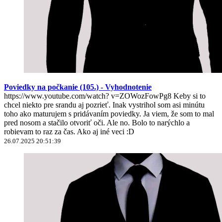
Poviedky na počkanie (105.) - Vyhodnotenie
https://www.youtube.com/watch? v=ZOWozFowPg8 Keby si to
chcel niekto pre srandu aj pozrieť. Inak vystrihol som asi minútu
toho ako maturujem s pridávaním poviedky. Ja viem, že som to mal
pred nosom a stačilo otvoriť oči. Ale no. Bolo to narýchlo a
robievam to raz za čas. Ako aj iné veci :D
26.07.2025 20:51:39