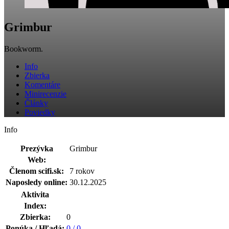
Grimbur
Bookworm.
Info
Zbierka
Komentáre
Minirecenzie
Články
Poviedky
Info
Prezývka
Grimbur
Web:
Členom scifi.sk:
7 rokov
Naposledy online:
30.12.2025
Aktivita
Index:
Zbierka:
0
Ponúka / Hľadá:
0 / 0