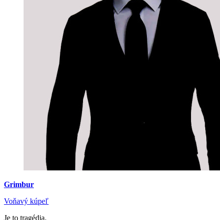
Grimbur
Voňavý kúpeľ
Je to tragédia.