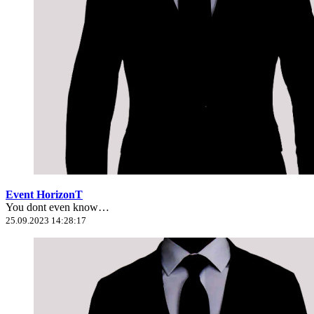
Event HorizonT
You dont even know…
25.09.2023 14:28:17