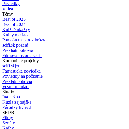
Poviedky
Videá
Témy
Best of 2025
Best of 2024
Knižné ukážky
Knihy mesiaca
Panteón majstrov hrôzy
scifi.sk pozerá
Prekliati bohovia
Filmová história sci-fi
Komunitné projekty
scifi.sk|on
Fantastická poviedka
Poviedky na počkanie
Preklati bohovia
Vesmírni tuláci
Štúdio
Iná nežná
Kúzla zajtrajška
Zárodky hviezd
SFDB
Filmy
Seriály
Knihy