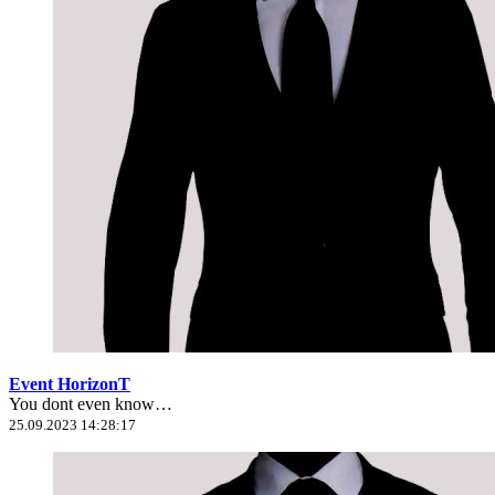
Event HorizonT
You dont even know…
25.09.2023 14:28:17