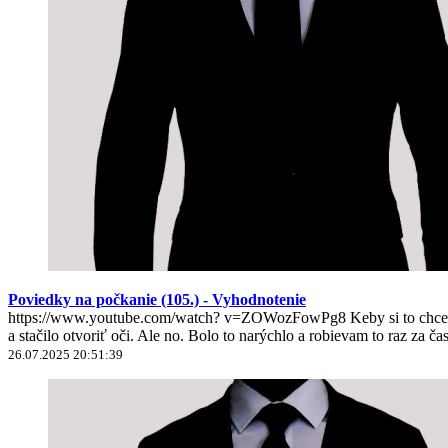
Poviedky na počkanie (105.) - Vyhodnotenie
https://www.youtube.com/watch? v=ZOWozFowPg8 Keby si to chcel nie
a stačilo otvoriť oči. Ale no. Bolo to narýchlo a robievam to raz za ča
26.07.2025 20:51:39