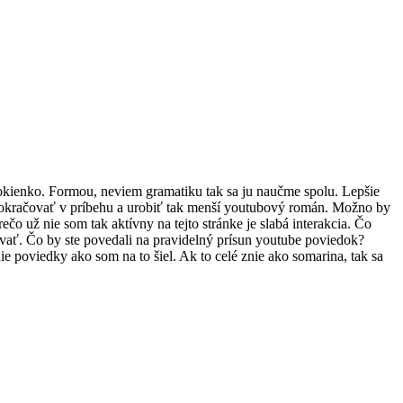
okienko. Formou, neviem gramatiku tak sa ju naučme spolu. Lepšie
 pokračovať v príbehu a urobiť tak menší youtubový román. Možno by
čo už nie som tak aktívny na tejto stránke je slabá interakcia. Čo
ovať. Čo by ste povedali na pravidelný prísun youtube poviedok?
 poviedky ako som na to šiel. Ak to celé znie ako somarina, tak sa