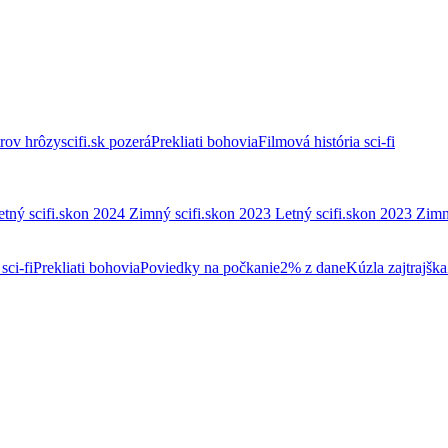
trov hrôzy
scifi.sk pozerá
Prekliati bohovia
Filmová história sci-fi
etný scifi.skon 2024
Zimný scifi.skon 2023
Letný scifi.skon 2023
Zimn
sci-fi
Prekliati bohovia
Poviedky na počkanie
2% z dane
Kúzla zajtrajška