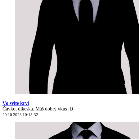
Vo svite krvi
Čavko, dikeska. Máš dobrý vkus :D
29.10.2023 10:13:32