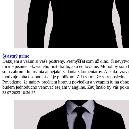
Šťastný princ
Ďakujem a vážim si vaše postrehy. Premýšľal som už dlho, či nevyt
mi ide písanie takzvaného first draftu, ako editovanie. Mohol by 
som zahrnul do písania aj nejaké zadania z komentárov. Ale ako vravím
motivuje mňa osobne písať je publikum. Zdá sa mi, že sa v poslednej
Povedzme, že najprv prečítam hotovú poviedku a vycapím ju na obrazo
budem jednoducho venovať esejám v angline. Zaujímalo by vás pokra
28.07.2025 18:56:27