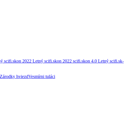
ý scifi.skon 2022
Letný scifi.skon 2022
scifi.skon 4.0
Letný scifi.sk-
Zárodky hviezd
Vesmírni tuláci