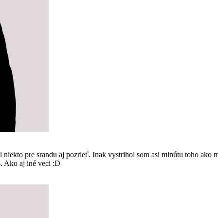
kto pre srandu aj pozrieť. Inak vystrihol som asi minútu toho ako m
s. Ako aj iné veci :D