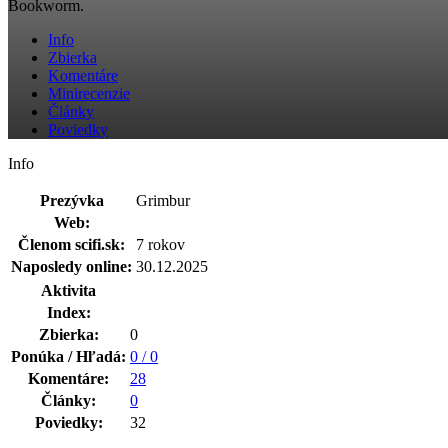
Bookworm.
Info
Zbierka
Komentáre
Minirecenzie
Články
Poviedky
Info
Prezývka
Grimbur
Web:
Členom scifi.sk:
7 rokov
Naposledy online:
30.12.2025
Aktivita
Index:
Zbierka:
0
Ponúka / Hľadá:
0 / 0
Komentáre:
28
Články:
0
Poviedky:
32