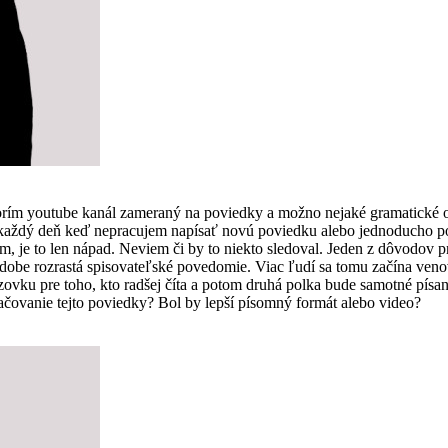
vorím youtube kanál zameraný na poviedky a možno nejaké gramatické 
som každý deň keď nepracujem napísať novú poviedku alebo jednoducho
, je to len nápad. Neviem či by to niekto sledoval. Jeden z dôvodov pre
 dobe rozrastá spisovateľské povedomie. Viac ľudí sa tomu začína ven
vku pre toho, kto radšej číta a potom druhá polka bude samotné písanie
čovanie tejto poviedky? Bol by lepší písomný formát alebo video?