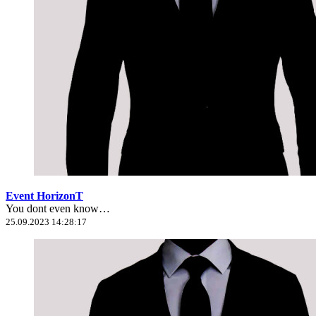
Event HorizonT
You dont even know…
25.09.2023 14:28:17