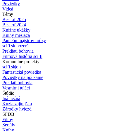
Poviedky
Videá
Témy
Best of 2025
Best of 2024
Knižné ukážky
Knihy mesiaca
Panteón majstrov hrôzy
scifi.sk pozerá
Prekliati bohovia
Filmová história sci-fi
Komunitné projekty
scifi.sk|on
Fantastická poviedka
Poviedky na počkanie
Preklati bohovia
Vesmírni tuláci
Štúdio
Iná nežná
Kúzla zajtrajška
Zárodky hviezd
SFDB
Filmy
Seriály
Knihy