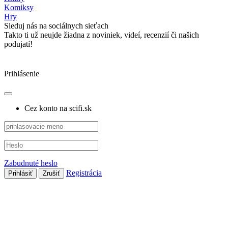
Komiksy
Hry
Sleduj nás na sociálnych sieťach
Takto ti už neujde žiadna z noviniek, videí, recenzií či našich
podujatí!
Prihlásenie
Cez konto na scifi.sk
Zabudnuté heslo
Registrácia
Prihlásiť
Zrušiť