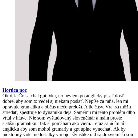
Horúca noc
Ok dík. Čo sa chat gpt týka, no neviem po anglicky písať dosť
dobre, aby som to vedel aj niekam poslať. Nepíše za mňa, len mi
opravuje gramatiku a občas niečo preloží. A tie časy. Vraj sa môžu
striedať, spestruje to dynamiku deja. Samému mi tento problém dlho
vŕtal v hlave. Nie som vyštudovaný slovenčinár a mám proste
slabšiu gramatiku. Tak si pomáham ako viem. Teraz sa učím tú
anglickú aby som mohol gramarly a gpt úplne vynechať. Ak by
niekto iný videl nedostatky v mojej štylistike rád sa dozviem čo som