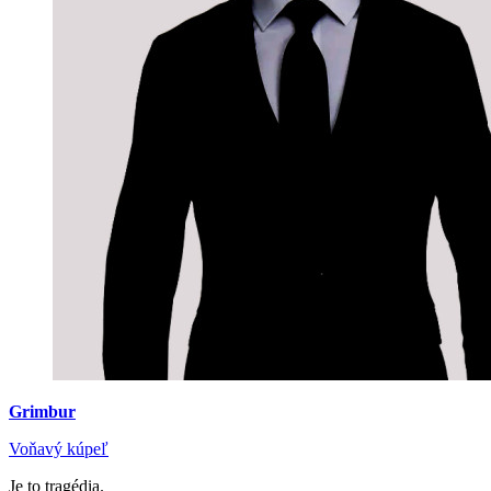
Grimbur
Voňavý kúpeľ
Je to tragédia.