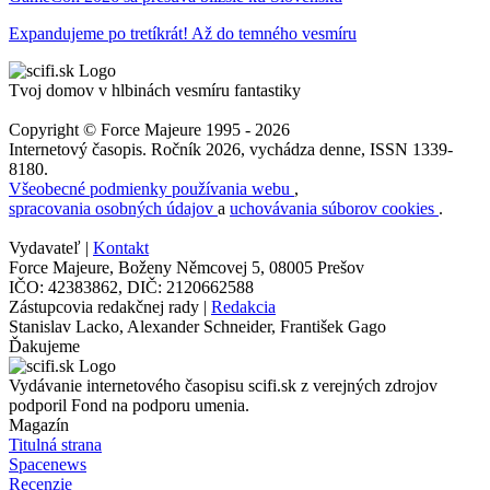
Expandujeme po tretíkrát! Až do temného vesmíru
Tvoj domov v hlbinách vesmíru fantastiky
Copyright © Force Majeure 1995 - 2026
Internetový časopis. Ročník 2026, vychádza denne, ISSN 1339-
8180.
Všeobecné podmienky používania webu
,
spracovania osobných údajov
a
uchovávania súborov cookies
.
Vydavateľ |
Kontakt
Force Majeure, Boženy Němcovej 5, 08005 Prešov
IČO: 42383862, DIČ: 2120662588
Zástupcovia redakčnej rady |
Redakcia
Stanislav Lacko, Alexander Schneider, František Gago
Ďakujeme
Vydávanie internetového časopisu scifi.sk z verejných zdrojov
podporil Fond na podporu umenia.
Magazín
Titulná strana
Spacenews
Recenzie