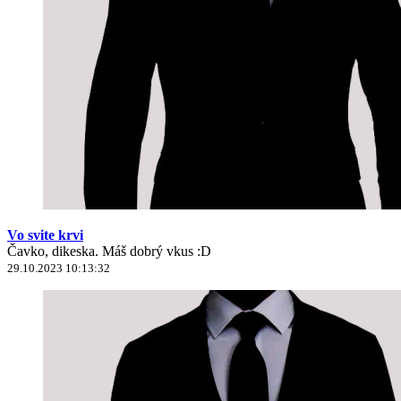
Vo svite krvi
Čavko, dikeska. Máš dobrý vkus :D
29.10.2023 10:13:32