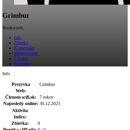
Grimbur
Bookworm.
Info
Zbierka
Komentáre
Minirecenzie
Články
Poviedky
Info
Prezývka
Grimbur
Web:
Členom scifi.sk:
7 rokov
Naposledy online:
30.12.2025
Aktivita
Index:
Zbierka:
0
Ponúka / Hľadá:
0 / 0