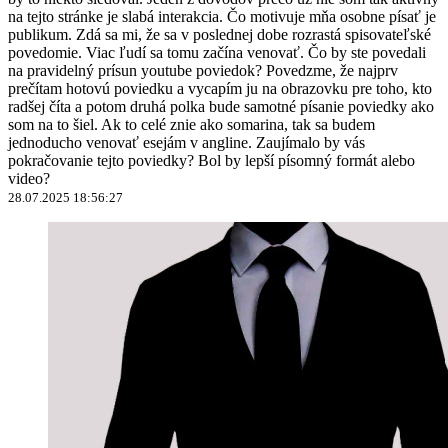
na tejto stránke je slabá interakcia. Čo motivuje mňa osobne písať je
publikum. Zdá sa mi, že sa v poslednej dobe rozrastá spisovateľské
povedomie. Viac ľudí sa tomu začína venovať. Čo by ste povedali
na pravidelný prísun youtube poviedok? Povedzme, že najprv
prečítam hotovú poviedku a vycapím ju na obrazovku pre toho, kto
radšej číta a potom druhá polka bude samotné písanie poviedky ako
som na to šiel. Ak to celé znie ako somarina, tak sa budem
jednoducho venovať esejám v angline. Zaujímalo by vás
pokračovanie tejto poviedky? Bol by lepší písomný formát alebo
video?
28.07.2025 18:56:27