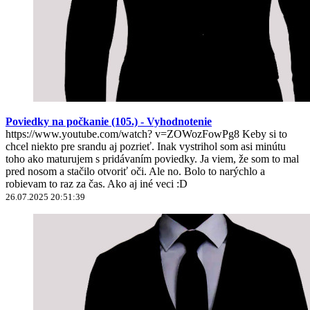
Poviedky na počkanie (105.) - Vyhodnotenie
https://www.youtube.com/watch? v=ZOWozFowPg8 Keby si to
chcel niekto pre srandu aj pozrieť. Inak vystrihol som asi minútu
toho ako maturujem s pridávaním poviedky. Ja viem, že som to mal
pred nosom a stačilo otvoriť oči. Ale no. Bolo to narýchlo a
robievam to raz za čas. Ako aj iné veci :D
26.07.2025 20:51:39