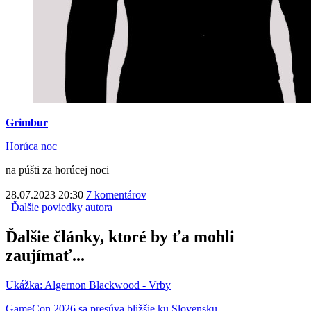
Grimbur
Horúca noc
na púšti za horúcej noci
28.07.2023 20:30
7 komentárov
Ďalšie poviedky autora
Ďalšie články, ktoré by ťa mohli
zaujímať...
Ukážka: Algernon Blackwood - Vrby
GameCon 2026 sa presúva bližšie ku Slovensku