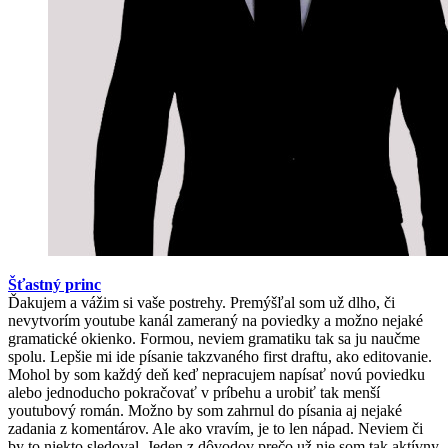
Šťastný princ
Ďakujem a vážim si vaše postrehy. Premýšľal som už dlho, či
nevytvorím youtube kanál zameraný na poviedky a možno nejaké
gramatické okienko. Formou, neviem gramatiku tak sa ju naučme
spolu. Lepšie mi ide písanie takzvaného first draftu, ako editovanie.
Mohol by som každý deň keď nepracujem napísať novú poviedku
alebo jednoducho pokračovať v príbehu a urobiť tak menší
youtubový román. Možno by som zahrnul do písania aj nejaké
zadania z komentárov. Ale ako vravím, je to len nápad. Neviem či
by to niekto sledoval. Jeden z dôvodov prečo už nie som tak aktívny