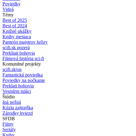
Poviedky
Videá
Témy
Best of 2025
Best of 2024
Knižné ukážky
Knihy mesiaca
Panteón majstrov hrôzy
scifi.sk pozerá
Prekliati bohovia
Filmová história sci-fi
Komunitné projekty
scifi.sk|on
Fantastická poviedka
Poviedky na počkanie
Preklati bohovia
Vesmírni tuláci
Štúdio
Iná nežná
Kúzla zajtrajška
Zárodky hviezd
SFDB
Filmy
Seriály
Knihy