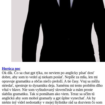
Horúca noc
Ok dík. Čo sa chat gpt týka, no neviem po anglicky písať dosť
dobre, aby som to vedel aj niekam poslať. Nepíše za mňa, len mi
opravuje gramatiku a občas niečo preloží. A tie časy. Vraj sa môžu
striedať, spestruje to dynamiku deja. Samému mi tento problém dlho
vŕtal v hlave. Nie som vyštudovaný slovenčinár a mám proste
slabšiu gramatiku. Tak si pomáham ako viem. Teraz sa učím tú
anglickú aby som mohol gramarly a gpt úplne vynechať. Ak by
niekto iný videl nedostatky v mojej štylistike rád sa dozviem čo som