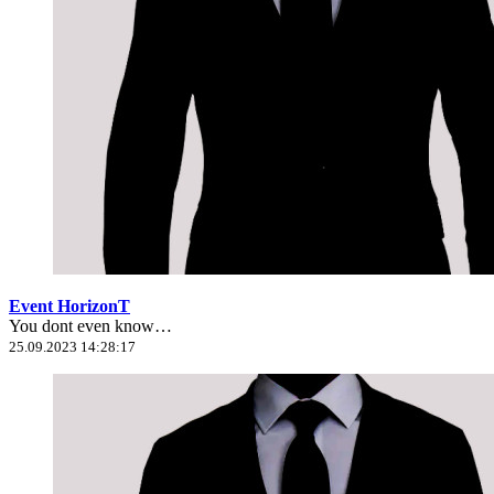
Event HorizonT
You dont even know…
25.09.2023 14:28:17