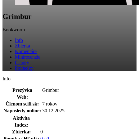
Grimbur
Bookworm.
Info
Zbierka
Komentáre
Minirecenzie
Články
Poviedky
Info
Prezývka
Grimbur
Web:
Členom scifi.sk:
7 rokov
Naposledy online:
30.12.2025
Aktivita
Index:
Zbierka:
0
Ponúka / Hľadá:
0 / 0