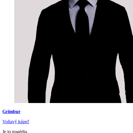
Grimbur
Voňavý kúpeľ
Je to tragédia.