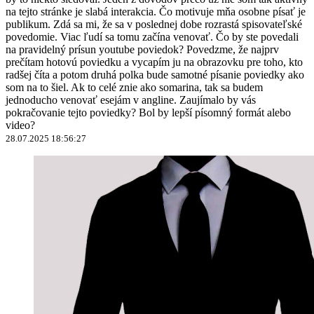
na tejto stránke je slabá interakcia. Čo motivuje mňa osobne písať je
publikum. Zdá sa mi, že sa v poslednej dobe rozrastá spisovateľské
povedomie. Viac ľudí sa tomu začína venovať. Čo by ste povedali
na pravidelný prísun youtube poviedok? Povedzme, že najprv
prečítam hotovú poviedku a vycapím ju na obrazovku pre toho, kto
radšej číta a potom druhá polka bude samotné písanie poviedky ako
som na to šiel. Ak to celé znie ako somarina, tak sa budem
jednoducho venovať esejám v angline. Zaujímalo by vás
pokračovanie tejto poviedky? Bol by lepší písomný formát alebo
video?
28.07.2025 18:56:27