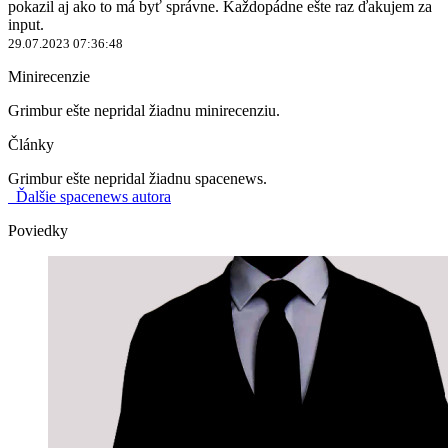
pokazil aj ako to má byť správne. Každopádne ešte raz ďakujem za
input.
29.07.2023 07:36:48
Minirecenzie
Grimbur ešte nepridal žiadnu minirecenziu.
Články
Grimbur ešte nepridal žiadnu spacenews.
Ďalšie spacenews autora
Poviedky