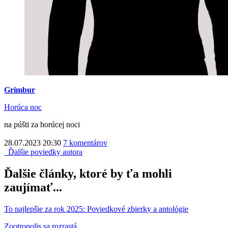
Grimbur
Horúca noc
na púšti za horúcej noci
28.07.2023 20:30
7 komentárov
Ďalšie poviedky autora
Ďalšie články, ktoré by ťa mohli
zaujímať...
To najlepšie za rok 2025: Poviedkové zbierky a antológie
Zootropolis sa rozrastá