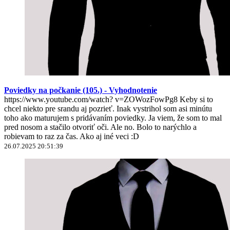
Poviedky na počkanie (105.) - Vyhodnotenie
https://www.youtube.com/watch? v=ZOWozFowPg8 Keby si to
chcel niekto pre srandu aj pozrieť. Inak vystrihol som asi minútu
toho ako maturujem s pridávaním poviedky. Ja viem, že som to mal
pred nosom a stačilo otvoriť oči. Ale no. Bolo to narýchlo a
robievam to raz za čas. Ako aj iné veci :D
26.07.2025 20:51:39