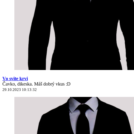
Vo svite krvi
Čavko, dikeska. Máš dobrý vkus :D
29.10.2023 10:13:32