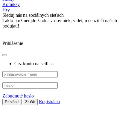
Komiksy
Hry
Sleduj nás na sociálnych sieťach
Takto ti už neujde žiadna z noviniek, videí, recenzií či našich
podujatí!
Prihlásenie
Cez konto na scifi.sk
Zabudnuté heslo
Registrácia
Prihlásiť
Zrušiť