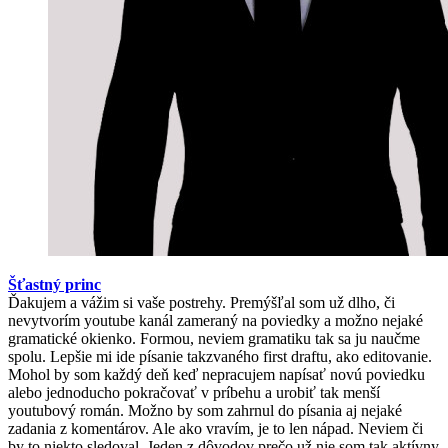
Šťastný princ
Ďakujem a vážim si vaše postrehy. Premýšľal som už dlho, či
nevytvorím youtube kanál zameraný na poviedky a možno nejaké
gramatické okienko. Formou, neviem gramatiku tak sa ju naučme
spolu. Lepšie mi ide písanie takzvaného first draftu, ako editovanie.
Mohol by som každý deň keď nepracujem napísať novú poviedku
alebo jednoducho pokračovať v príbehu a urobiť tak menší
youtubový román. Možno by som zahrnul do písania aj nejaké
zadania z komentárov. Ale ako vravím, je to len nápad. Neviem či
by to niekto sledoval. Jeden z dôvodov prečo už nie som tak aktívny