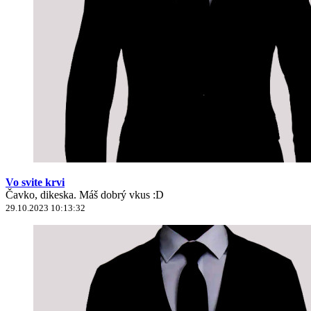
Vo svite krvi
Čavko, dikeska. Máš dobrý vkus :D
29.10.2023 10:13:32