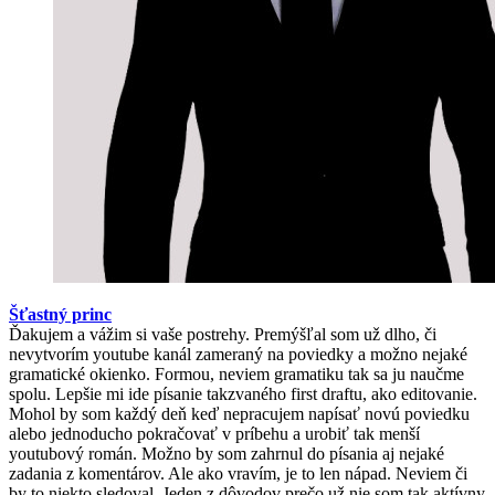
Šťastný princ
Ďakujem a vážim si vaše postrehy. Premýšľal som už dlho, či
nevytvorím youtube kanál zameraný na poviedky a možno nejaké
gramatické okienko. Formou, neviem gramatiku tak sa ju naučme
spolu. Lepšie mi ide písanie takzvaného first draftu, ako editovanie.
Mohol by som každý deň keď nepracujem napísať novú poviedku
alebo jednoducho pokračovať v príbehu a urobiť tak menší
youtubový román. Možno by som zahrnul do písania aj nejaké
zadania z komentárov. Ale ako vravím, je to len nápad. Neviem či
by to niekto sledoval. Jeden z dôvodov prečo už nie som tak aktívny