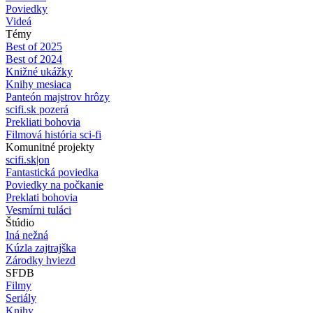
Poviedky
Videá
Témy
Best of 2025
Best of 2024
Knižné ukážky
Knihy mesiaca
Panteón majstrov hrôzy
scifi.sk pozerá
Prekliati bohovia
Filmová história sci-fi
Komunitné projekty
scifi.sk|on
Fantastická poviedka
Poviedky na počkanie
Preklati bohovia
Vesmírni tuláci
Štúdio
Iná nežná
Kúzla zajtrajška
Zárodky hviezd
SFDB
Filmy
Seriály
Knihy