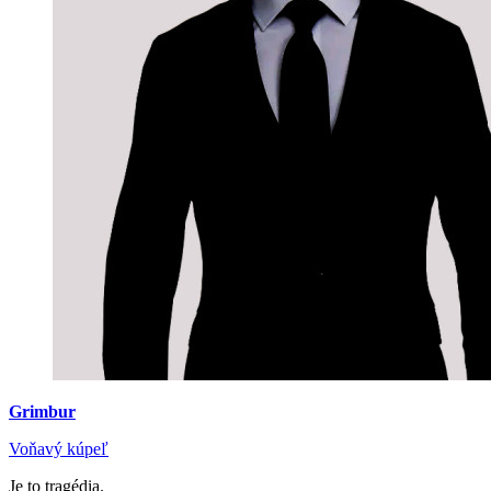
Grimbur
Voňavý kúpeľ
Je to tragédia.