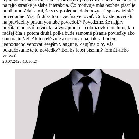
na tejto stránke je slabá interakcia. Čo motivuje mňa osobne písať je
publikum. Zdá sa mi, že sa v poslednej dobe rozrastá spisovateľské
povedomie. Viac ľudí sa tomu začína venovať. Čo by ste povedali
na pravidelný prísun youtube poviedok? Povedzme, že najprv
prečítam hotovú poviedku a vycapím ju na obrazovku pre toho, kto
radšej číta a potom druhá polka bude samotné písanie poviedky ako
som na to šiel. Ak to celé znie ako somarina, tak sa budem
jednoducho venovať esejám v angline. Zaujímalo by vás
pokračovanie tejto poviedky? Bol by lepší písomný formát alebo
video?
28.07.2025 18:56:27