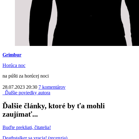
Grimbur
Horúca noc
na púšti za horúcej noci
28.07.2023 20:30
7 komentárov
Ďalšie poviedky autora
Ďalšie články, ktoré by ťa mohli
zaujímať...
Buďte prekliati, čitatelia!
Deathstalker sa vracia! (recenzia)