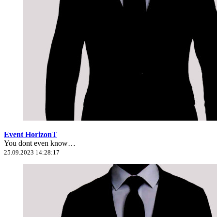
Event HorizonT
You dont even know…
25.09.2023 14:28:17