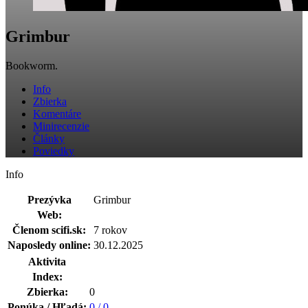
Grimbur
Bookworm.
Info
Zbierka
Komentáre
Minirecenzie
Články
Poviedky
Info
Prezývka
Grimbur
Web:
Členom scifi.sk:
7 rokov
Naposledy online:
30.12.2025
Aktivita
Index:
Zbierka:
0
Ponúka / Hľadá:
0 / 0