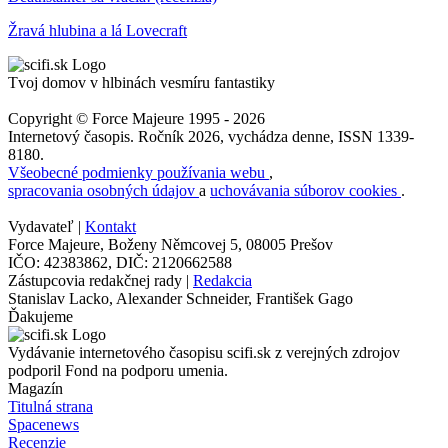
Žravá hlubina a lá Lovecraft
Tvoj domov v hlbinách vesmíru fantastiky
Copyright © Force Majeure 1995 - 2026
Internetový časopis. Ročník 2026, vychádza denne, ISSN 1339-
8180.
Všeobecné podmienky používania webu
,
spracovania osobných údajov
a
uchovávania súborov cookies
.
Vydavateľ |
Kontakt
Force Majeure, Boženy Němcovej 5, 08005 Prešov
IČO: 42383862, DIČ: 2120662588
Zástupcovia redakčnej rady |
Redakcia
Stanislav Lacko, Alexander Schneider, František Gago
Ďakujeme
Vydávanie internetového časopisu scifi.sk z verejných zdrojov
podporil Fond na podporu umenia.
Magazín
Titulná strana
Spacenews
Recenzie