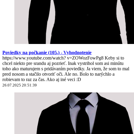
Poviedky na počkanie (105.) - Vyhodnotenie
https://www.youtube.com/watch? v=ZOWozFowPg8 Keby si to
chcel niekto pre srandu aj pozrieť. Inak vystrihol som asi minútu
toho ako maturujem s pridávaním poviedky. Ja viem, že som to mal
pred nosom a stačilo otvoriť oči. Ale no. Bolo to narýchlo a
robievam to raz za čas. Ako aj iné veci :D
26.07.2025 20:51:39