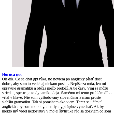
Horúca noc
Ok dík. Čo sa chat gpt týka, no neviem po anglicky písať dosť
dobre, aby som to vedel aj niekam poslať. Nepíše za mňa, len mi
opravuje gramatiku a občas niečo preloží. A tie časy. Vraj sa môžu
striedať, spestruje to dynamiku deja. Samému mi tento problém dlho
vŕtal v hlave. Nie som vyštudovaný slovenčinár a mám proste
slabšiu gramatiku. Tak si pomáham ako viem. Teraz sa učím tú
anglickú aby som mohol gramarly a gpt úplne vynechať. Ak by
niekto iný videl nedostatky v mojej štylistike rád sa dozviem čo som