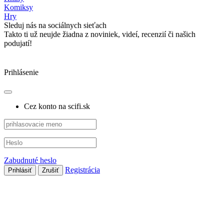
Komiksy
Hry
Sleduj nás na sociálnych sieťach
Takto ti už neujde žiadna z noviniek, videí, recenzií či našich
podujatí!
Prihlásenie
Cez konto na scifi.sk
Zabudnuté heslo
Registrácia
Prihlásiť
Zrušiť