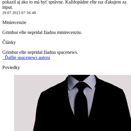
pokazil aj ako to má byť správne. Každopádne ešte raz ďakujem za
input.
29.07.2023 07:36:48
Minirecenzie
Grimbur ešte nepridal žiadnu minirecenziu.
Články
Grimbur ešte nepridal žiadnu spacenews.
Ďalšie spacenews autora
Poviedky