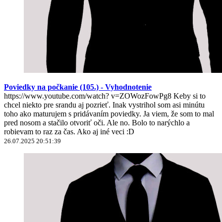
Poviedky na počkanie (105.) - Vyhodnotenie
https://www.youtube.com/watch? v=ZOWozFowPg8 Keby si to
chcel niekto pre srandu aj pozrieť. Inak vystrihol som asi minútu
toho ako maturujem s pridávaním poviedky. Ja viem, že som to mal
pred nosom a stačilo otvoriť oči. Ale no. Bolo to narýchlo a
robievam to raz za čas. Ako aj iné veci :D
26.07.2025 20:51:39