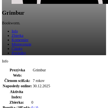
Grimbur
Bookworm.
Info
Zbierka
Komentáre
Minirecenzie
Články
Poviedky
Info
Prezývka
Grimbur
Web:
Členom scifi.sk:
7 rokov
Naposledy online:
30.12.2025
Aktivita
Index:
Zbierka:
0
Ponúka / Hľadá:
0 / 0