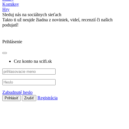
Komiksy
Hry
Sleduj nás na sociálnych sieťach
Takto ti už neujde žiadna z noviniek, videí, recenzií či našich
podujatí!
Prihlásenie
Cez konto na scifi.sk
Zabudnuté heslo
Registrácia
Prihlásiť
Zrušiť