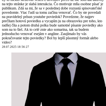
na tejto stránke je slabá interakcia. Čo motivuje mňa osobne písať je
publikum. Zdá sa mi, že sa v poslednej dobe rozrastá spisovateľské
povedomie. Viac ľudí sa tomu začína venovať. Čo by ste povedali
na pravidelný prísun youtube poviedok? Povedzme, že najprv
prečítam hotovú poviedku a vycapím ju na obrazovku pre toho, kto
radšej číta a potom druhá polka bude samotné písanie poviedky ako
som na to šiel. Ak to celé znie ako somarina, tak sa budem
jednoducho venovať esejám v angline. Zaujímalo by vás
pokračovanie tejto poviedky? Bol by lepší písomný formát alebo
video?
28.07.2025 18:56:27