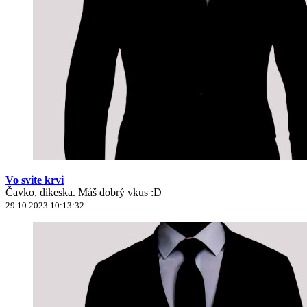
Vo svite krvi
Čavko, dikeska. Máš dobrý vkus :D
29.10.2023 10:13:32