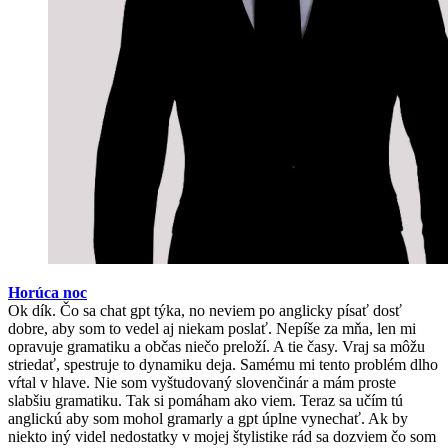
Horúca noc
Ok dík. Čo sa chat gpt týka, no neviem po anglicky písať dosť
dobre, aby som to vedel aj niekam poslať. Nepíše za mňa, len mi
opravuje gramatiku a občas niečo preloží. A tie časy. Vraj sa môžu
striedať, spestruje to dynamiku deja. Samému mi tento problém dlho
vŕtal v hlave. Nie som vyštudovaný slovenčinár a mám proste
slabšiu gramatiku. Tak si pomáham ako viem. Teraz sa učím tú
anglickú aby som mohol gramarly a gpt úplne vynechať. Ak by
niekto iný videl nedostatky v mojej štylistike rád sa dozviem čo som