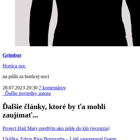
Grimbur
Horúca noc
na púšti za horúcej noci
28.07.2023 20:30
7 komentárov
Ďalšie poviedky autora
Ďalšie články, ktoré by ťa mohli
zaujímať...
Project Hail Mary predtým ako príde do kín (recenzia)
Ukážka: Edgar Rice Burroughs – Lidé zapomenutí časem