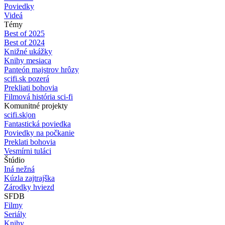
Poviedky
Videá
Témy
Best of 2025
Best of 2024
Knižné ukážky
Knihy mesiaca
Panteón majstrov hrôzy
scifi.sk pozerá
Prekliati bohovia
Filmová história sci-fi
Komunitné projekty
scifi.sk|on
Fantastická poviedka
Poviedky na počkanie
Preklati bohovia
Vesmírni tuláci
Štúdio
Iná nežná
Kúzla zajtrajška
Zárodky hviezd
SFDB
Filmy
Seriály
Knihy