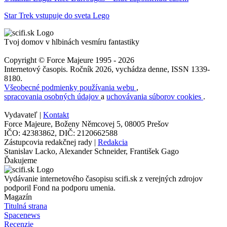
Star Trek vstupuje do sveta Lego
Tvoj domov v hlbinách vesmíru fantastiky
Copyright © Force Majeure 1995 - 2026
Internetový časopis. Ročník 2026, vychádza denne, ISSN 1339-
8180.
Všeobecné podmienky používania webu
,
spracovania osobných údajov
a
uchovávania súborov cookies
.
Vydavateľ |
Kontakt
Force Majeure, Boženy Němcovej 5, 08005 Prešov
IČO: 42383862, DIČ: 2120662588
Zástupcovia redakčnej rady |
Redakcia
Stanislav Lacko, Alexander Schneider, František Gago
Ďakujeme
Vydávanie internetového časopisu scifi.sk z verejných zdrojov
podporil Fond na podporu umenia.
Magazín
Titulná strana
Spacenews
Recenzie