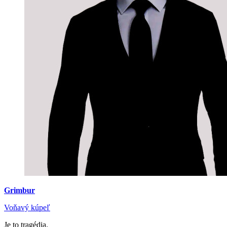
Grimbur
Voňavý kúpeľ
Je to tragédia.