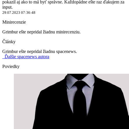
pokazil aj ako to má byť správne. Každopádne ešte raz ďakujem za
input.
29.07.2023 07:36:48
Minirecenzie
Grimbur ešte nepridal žiadnu minirecenziu.
Články
Grimbur ešte nepridal žiadnu spacenews.
Ďalšie spacenews autora
Poviedky