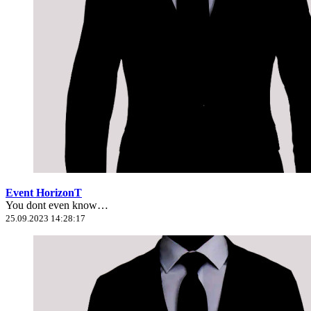
Event HorizonT
You dont even know…
25.09.2023 14:28:17