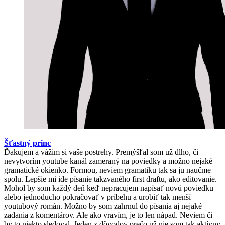
Šťastný princ
Ďakujem a vážim si vaše postrehy. Premýšľal som už dlho, či
nevytvorím youtube kanál zameraný na poviedky a možno nejaké
gramatické okienko. Formou, neviem gramatiku tak sa ju naučme
spolu. Lepšie mi ide písanie takzvaného first draftu, ako editovanie.
Mohol by som každý deň keď nepracujem napísať novú poviedku
alebo jednoducho pokračovať v príbehu a urobiť tak menší
youtubový román. Možno by som zahrnul do písania aj nejaké
zadania z komentárov. Ale ako vravím, je to len nápad. Neviem či
by to niekto sledoval. Jeden z dôvodov prečo už nie som tak aktívny