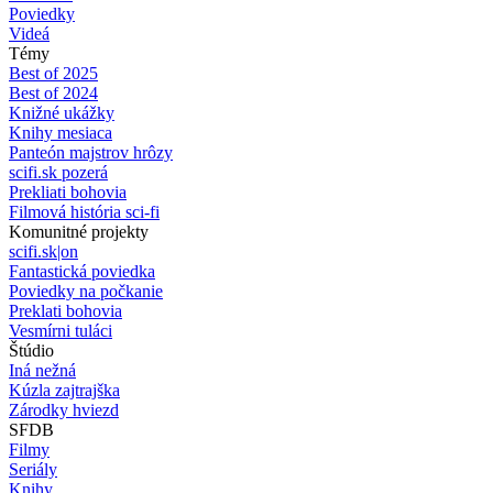
Poviedky
Videá
Témy
Best of 2025
Best of 2024
Knižné ukážky
Knihy mesiaca
Panteón majstrov hrôzy
scifi.sk pozerá
Prekliati bohovia
Filmová história sci-fi
Komunitné projekty
scifi.sk|on
Fantastická poviedka
Poviedky na počkanie
Preklati bohovia
Vesmírni tuláci
Štúdio
Iná nežná
Kúzla zajtrajška
Zárodky hviezd
SFDB
Filmy
Seriály
Knihy