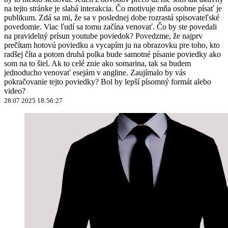
na tejto stránke je slabá interakcia. Čo motivuje mňa osobne písať je
publikum. Zdá sa mi, že sa v poslednej dobe rozrastá spisovateľské
povedomie. Viac ľudí sa tomu začína venovať. Čo by ste povedali
na pravidelný prísun youtube poviedok? Povedzme, že najprv
prečítam hotovú poviedku a vycapím ju na obrazovku pre toho, kto
radšej číta a potom druhá polka bude samotné písanie poviedky ako
som na to šiel. Ak to celé znie ako somarina, tak sa budem
jednoducho venovať esejám v angline. Zaujímalo by vás
pokračovanie tejto poviedky? Bol by lepší písomný formát alebo
video?
28.07.2025 18:56:27