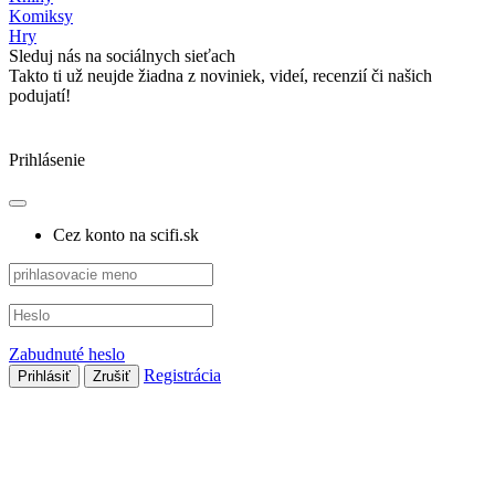
Komiksy
Hry
Sleduj nás na sociálnych sieťach
Takto ti už neujde žiadna z noviniek, videí, recenzií či našich
podujatí!
Prihlásenie
Cez konto na scifi.sk
Zabudnuté heslo
Registrácia
Prihlásiť
Zrušiť