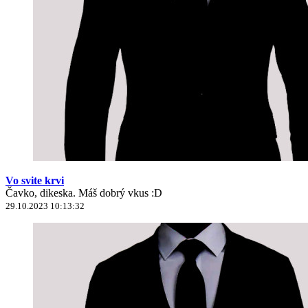
Vo svite krvi
Čavko, dikeska. Máš dobrý vkus :D
29.10.2023 10:13:32