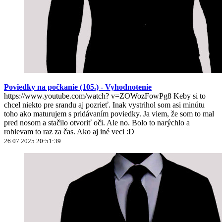
Poviedky na počkanie (105.) - Vyhodnotenie
https://www.youtube.com/watch? v=ZOWozFowPg8 Keby si to
chcel niekto pre srandu aj pozrieť. Inak vystrihol som asi minútu
toho ako maturujem s pridávaním poviedky. Ja viem, že som to mal
pred nosom a stačilo otvoriť oči. Ale no. Bolo to narýchlo a
robievam to raz za čas. Ako aj iné veci :D
26.07.2025 20:51:39