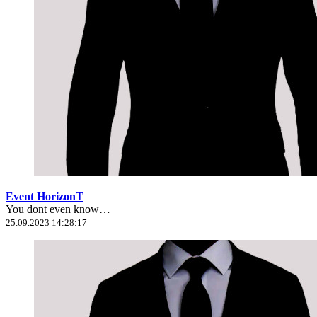
Event HorizonT
You dont even know…
25.09.2023 14:28:17