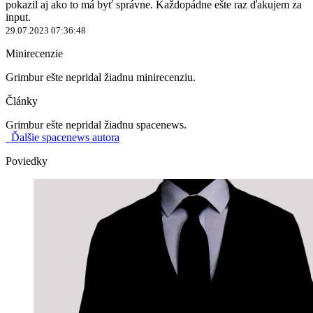
pokazil aj ako to má byť správne. Každopádne ešte raz ďakujem za
input.
29.07.2023 07:36:48
Minirecenzie
Grimbur ešte nepridal žiadnu minirecenziu.
Články
Grimbur ešte nepridal žiadnu spacenews.
Ďalšie spacenews autora
Poviedky