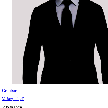
Grimbur
Voňavý kúpeľ
Je to tragédia.