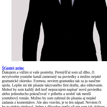
Šťastný princ
Ďakujem a vážim si vaše postrehy. Premýšľal som už dlho, či
nevytvorím youtube kanál zameraný na poviedky a možno nejaké
gramatické okienko. Formou, neviem gramatiku tak sa ju naučme
spolu. Lepšie mi ide písanie takzvaného first draftu, ako editovanie.
Mohol by som každý deň keď nepracujem napísať novú poviedku
alebo jednoducho pokračovať v príbehu a urobiť tak menší
youtubový román. Možno by som zahrnul do písania aj nejaké
zadania z komentárov. Ale ako vravím, je to len nápad. Neviem či
by to niekto sledoval. Jeden z dôvodov prečo už nie som tak aktívny