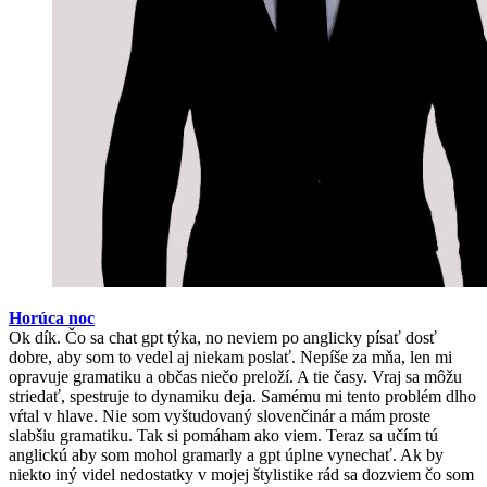
Horúca noc
Ok dík. Čo sa chat gpt týka, no neviem po anglicky písať dosť
dobre, aby som to vedel aj niekam poslať. Nepíše za mňa, len mi
opravuje gramatiku a občas niečo preloží. A tie časy. Vraj sa môžu
striedať, spestruje to dynamiku deja. Samému mi tento problém dlho
vŕtal v hlave. Nie som vyštudovaný slovenčinár a mám proste
slabšiu gramatiku. Tak si pomáham ako viem. Teraz sa učím tú
anglickú aby som mohol gramarly a gpt úplne vynechať. Ak by
niekto iný videl nedostatky v mojej štylistike rád sa dozviem čo som