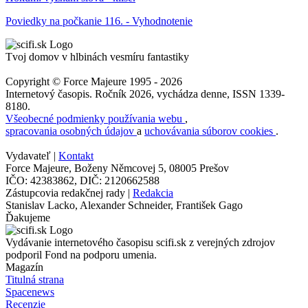
Poviedky na počkanie 116. - Vyhodnotenie
Tvoj domov v hlbinách vesmíru fantastiky
Copyright © Force Majeure 1995 - 2026
Internetový časopis. Ročník 2026, vychádza denne, ISSN 1339-
8180.
Všeobecné podmienky používania webu
,
spracovania osobných údajov
a
uchovávania súborov cookies
.
Vydavateľ |
Kontakt
Force Majeure, Boženy Němcovej 5, 08005 Prešov
IČO: 42383862, DIČ: 2120662588
Zástupcovia redakčnej rady |
Redakcia
Stanislav Lacko, Alexander Schneider, František Gago
Ďakujeme
Vydávanie internetového časopisu scifi.sk z verejných zdrojov
podporil Fond na podporu umenia.
Magazín
Titulná strana
Spacenews
Recenzie