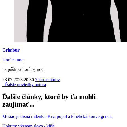
Grimbur
Horúca noc
na púšti za horúcej noci
28.07.2023 20:30
7 komentárov
Ďalšie poviedky autora
Ďalšie články, ktoré by ťa mohli
zaujímať...
Mesiac je drsná milenka: Krv, popol a kinetická konvergencia
Hokum: význam slova - klišé.