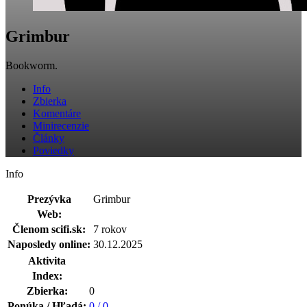
Grimbur
Bookworm.
Info
Zbierka
Komentáre
Minirecenzie
Články
Poviedky
Info
Prezývka
Grimbur
Web:
Členom scifi.sk:
7 rokov
Naposledy online:
30.12.2025
Aktivita
Index:
Zbierka:
0
Ponúka / Hľadá:
0 / 0