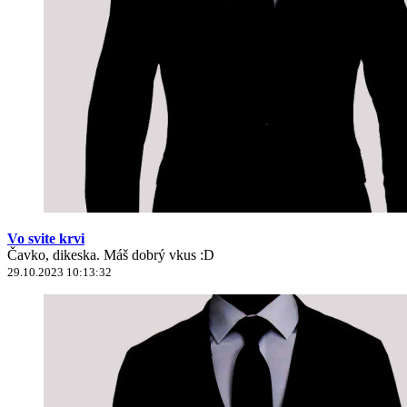
Vo svite krvi
Čavko, dikeska. Máš dobrý vkus :D
29.10.2023 10:13:32