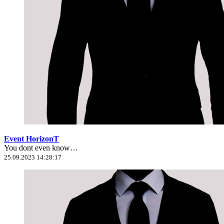
Event HorizonT
You dont even know…
25.09.2023 14:28:17