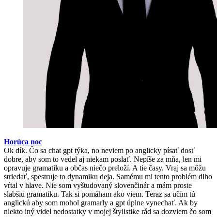
Horúca noc
Ok dík. Čo sa chat gpt týka, no neviem po anglicky písať dosť
dobre, aby som to vedel aj niekam poslať. Nepíše za mňa, len mi
opravuje gramatiku a občas niečo preloží. A tie časy. Vraj sa môžu
striedať, spestruje to dynamiku deja. Samému mi tento problém dlho
vŕtal v hlave. Nie som vyštudovaný slovenčinár a mám proste
slabšiu gramatiku. Tak si pomáham ako viem. Teraz sa učím tú
anglickú aby som mohol gramarly a gpt úplne vynechať. Ak by
niekto iný videl nedostatky v mojej štylistike rád sa dozviem čo som