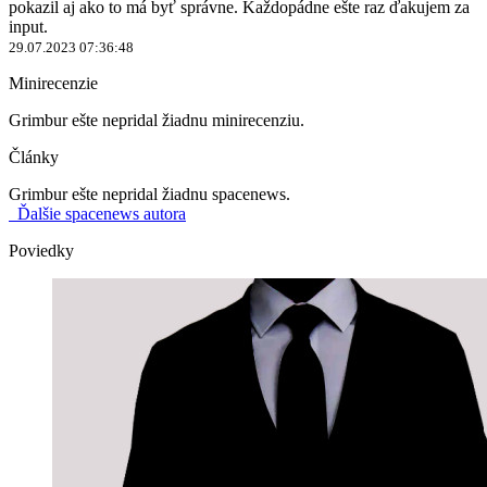
pokazil aj ako to má byť správne. Každopádne ešte raz ďakujem za
input.
29.07.2023 07:36:48
Minirecenzie
Grimbur ešte nepridal žiadnu minirecenziu.
Články
Grimbur ešte nepridal žiadnu spacenews.
Ďalšie spacenews autora
Poviedky