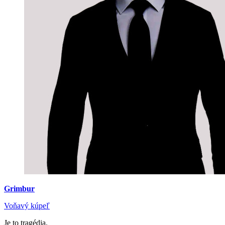
Grimbur
Voňavý kúpeľ
Je to tragédia.