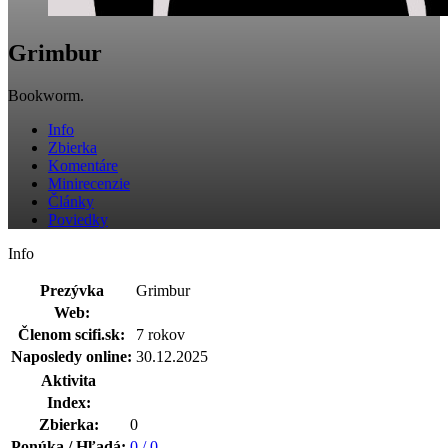
Grimbur
Bookworm.
Info
Zbierka
Komentáre
Minirecenzie
Články
Poviedky
Info
Prezývka
Grimbur
Web:
Členom scifi.sk:
7 rokov
Naposledy online:
30.12.2025
Aktivita
Index:
Zbierka:
0
Ponúka / Hľadá:
0 / 0