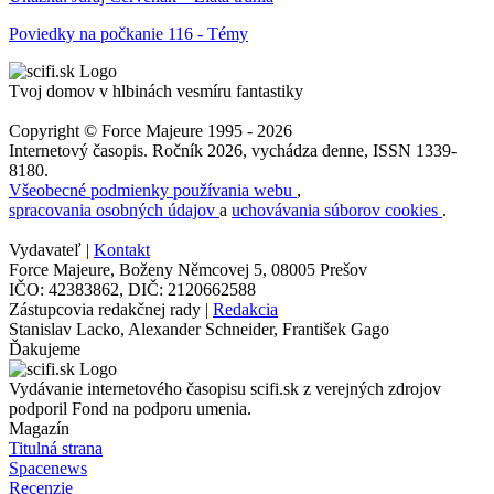
Poviedky na počkanie 116 - Témy
Tvoj domov v hlbinách vesmíru fantastiky
Copyright © Force Majeure 1995 - 2026
Internetový časopis. Ročník 2026, vychádza denne, ISSN 1339-
8180.
Všeobecné podmienky používania webu
,
spracovania osobných údajov
a
uchovávania súborov cookies
.
Vydavateľ |
Kontakt
Force Majeure, Boženy Němcovej 5, 08005 Prešov
IČO: 42383862, DIČ: 2120662588
Zástupcovia redakčnej rady |
Redakcia
Stanislav Lacko, Alexander Schneider, František Gago
Ďakujeme
Vydávanie internetového časopisu scifi.sk z verejných zdrojov
podporil Fond na podporu umenia.
Magazín
Titulná strana
Spacenews
Recenzie