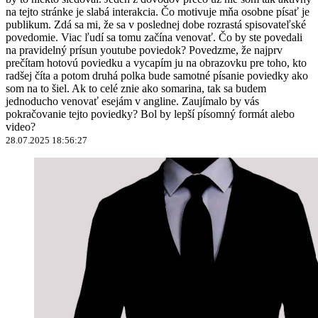
na tejto stránke je slabá interakcia. Čo motivuje mňa osobne písať je
publikum. Zdá sa mi, že sa v poslednej dobe rozrastá spisovateľské
povedomie. Viac ľudí sa tomu začína venovať. Čo by ste povedali
na pravidelný prísun youtube poviedok? Povedzme, že najprv
prečítam hotovú poviedku a vycapím ju na obrazovku pre toho, kto
radšej číta a potom druhá polka bude samotné písanie poviedky ako
som na to šiel. Ak to celé znie ako somarina, tak sa budem
jednoducho venovať esejám v angline. Zaujímalo by vás
pokračovanie tejto poviedky? Bol by lepší písomný formát alebo
video?
28.07.2025 18:56:27