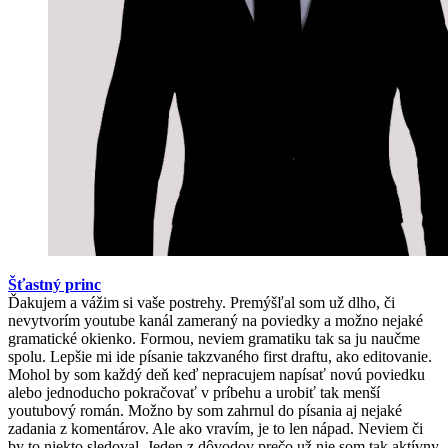
Šťastný princ
Ďakujem a vážim si vaše postrehy. Premýšľal som už dlho, či
nevytvorím youtube kanál zameraný na poviedky a možno nejaké
gramatické okienko. Formou, neviem gramatiku tak sa ju naučme
spolu. Lepšie mi ide písanie takzvaného first draftu, ako editovanie.
Mohol by som každý deň keď nepracujem napísať novú poviedku
alebo jednoducho pokračovať v príbehu a urobiť tak menší
youtubový román. Možno by som zahrnul do písania aj nejaké
zadania z komentárov. Ale ako vravím, je to len nápad. Neviem či
by to niekto sledoval. Jeden z dôvodov prečo už nie som tak aktívny