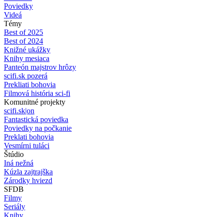
Poviedky
Videá
Témy
Best of 2025
Best of 2024
Knižné ukážky
Knihy mesiaca
Panteón majstrov hrôzy
scifi.sk pozerá
Prekliati bohovia
Filmová história sci-fi
Komunitné projekty
scifi.sk|on
Fantastická poviedka
Poviedky na počkanie
Preklati bohovia
Vesmírni tuláci
Štúdio
Iná nežná
Kúzla zajtrajška
Zárodky hviezd
SFDB
Filmy
Seriály
Knihy