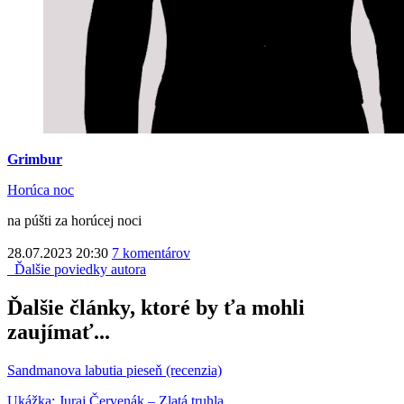
Grimbur
Horúca noc
na púšti za horúcej noci
28.07.2023 20:30
7 komentárov
Ďalšie poviedky autora
Ďalšie články, ktoré by ťa mohli
zaujímať...
Sandmanova labutia pieseň (recenzia)
Ukážka: Juraj Červenák – Zlatá truhla