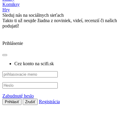
Komiksy
Hry
Sleduj nás na sociálnych sieťach
Takto ti už neujde žiadna z noviniek, videí, recenzií či našich
podujatí!
Prihlásenie
Cez konto na scifi.sk
Zabudnuté heslo
Registrácia
Prihlásiť
Zrušiť