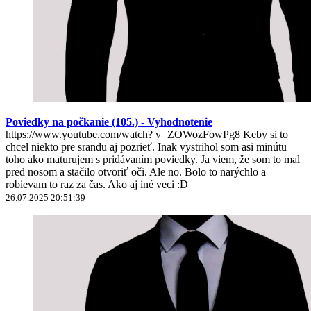
Poviedky na počkanie (105.) - Vyhodnotenie
https://www.youtube.com/watch? v=ZOWozFowPg8 Keby si to
chcel niekto pre srandu aj pozrieť. Inak vystrihol som asi minútu
toho ako maturujem s pridávaním poviedky. Ja viem, že som to mal
pred nosom a stačilo otvoriť oči. Ale no. Bolo to narýchlo a
robievam to raz za čas. Ako aj iné veci :D
26.07.2025 20:51:39