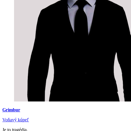
Grimbur
Voňavý kúpeľ
Je to tragédia.