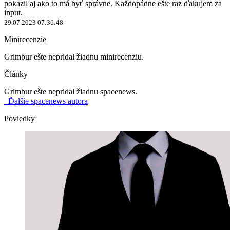
pokazil aj ako to má byť správne. Každopádne ešte raz ďakujem za
input.
29.07.2023 07:36:48
Minirecenzie
Grimbur ešte nepridal žiadnu minirecenziu.
Články
Grimbur ešte nepridal žiadnu spacenews.
Ďalšie spacenews autora
Poviedky