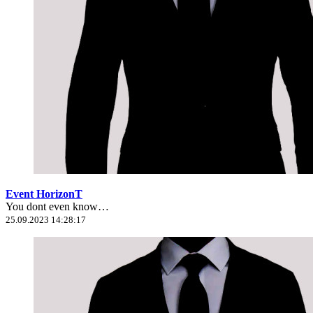
Event HorizonT
You dont even know…
25.09.2023 14:28:17