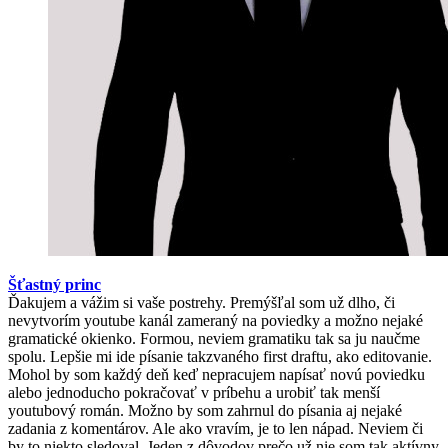
Šťastný princ
Ďakujem a vážim si vaše postrehy. Premýšľal som už dlho, či
nevytvorím youtube kanál zameraný na poviedky a možno nejaké
gramatické okienko. Formou, neviem gramatiku tak sa ju naučme
spolu. Lepšie mi ide písanie takzvaného first draftu, ako editovanie.
Mohol by som každý deň keď nepracujem napísať novú poviedku
alebo jednoducho pokračovať v príbehu a urobiť tak menší
youtubový román. Možno by som zahrnul do písania aj nejaké
zadania z komentárov. Ale ako vravím, je to len nápad. Neviem či
by to niekto sledoval. Jeden z dôvodov prečo už nie som tak aktívny