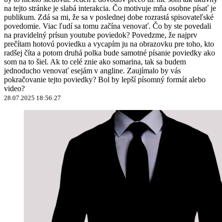
na tejto stránke je slabá interakcia. Čo motivuje mňa osobne písať je
publikum. Zdá sa mi, že sa v poslednej dobe rozrastá spisovateľské
povedomie. Viac ľudí sa tomu začína venovať. Čo by ste povedali
na pravidelný prísun youtube poviedok? Povedzme, že najprv
prečítam hotovú poviedku a vycapím ju na obrazovku pre toho, kto
radšej číta a potom druhá polka bude samotné písanie poviedky ako
som na to šiel. Ak to celé znie ako somarina, tak sa budem
jednoducho venovať esejám v angline. Zaujímalo by vás
pokračovanie tejto poviedky? Bol by lepší písomný formát alebo
video?
28.07.2025 18:56:27