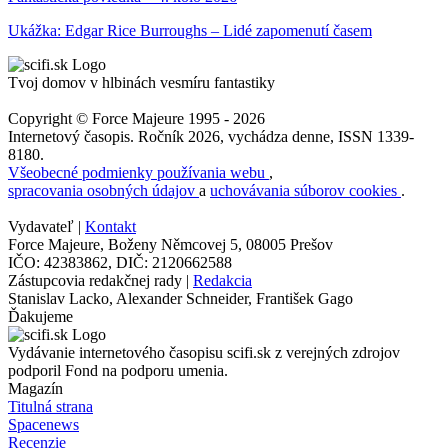
Ukážka: Edgar Rice Burroughs – Lidé zapomenutí časem
Tvoj domov v hlbinách vesmíru fantastiky
Copyright © Force Majeure 1995 - 2026
Internetový časopis. Ročník 2026, vychádza denne, ISSN 1339-
8180.
Všeobecné podmienky používania webu
,
spracovania osobných údajov
a
uchovávania súborov cookies
.
Vydavateľ |
Kontakt
Force Majeure, Boženy Němcovej 5, 08005 Prešov
IČO: 42383862, DIČ: 2120662588
Zástupcovia redakčnej rady |
Redakcia
Stanislav Lacko, Alexander Schneider, František Gago
Ďakujeme
Vydávanie internetového časopisu scifi.sk z verejných zdrojov
podporil Fond na podporu umenia.
Magazín
Titulná strana
Spacenews
Recenzie