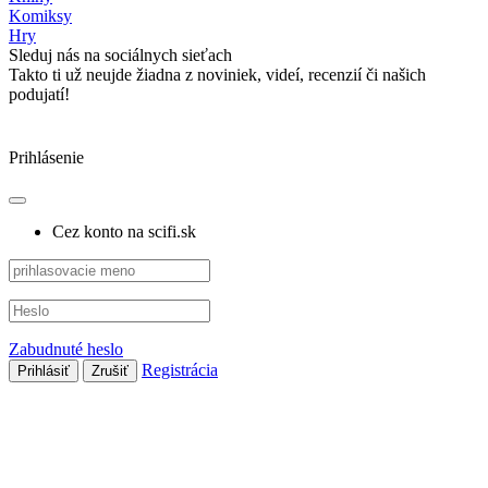
Komiksy
Hry
Sleduj nás na sociálnych sieťach
Takto ti už neujde žiadna z noviniek, videí, recenzií či našich
podujatí!
Prihlásenie
Cez konto na scifi.sk
Zabudnuté heslo
Registrácia
Prihlásiť
Zrušiť