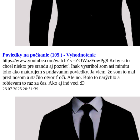
Poviedky na počkanie (105.) - Vyhodnotenie
https://www.youtube.com/watch? v=ZOWozFowPg8 Keby si to
chcel niekto pre srandu aj pozrieť. Inak vystrihol som asi minútu
toho ako maturujem s pridávaním poviedky. Ja viem, že som to mal
pred nosom a stačilo otvoriť oči. Ale no. Bolo to narýchlo a
robievam to raz za čas. Ako aj iné veci :D
26.07.2025 20:51:39