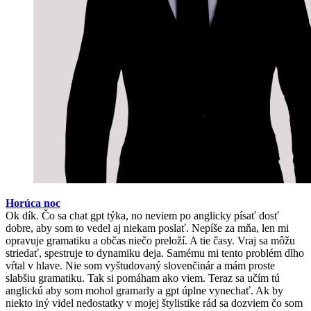
Horúca noc
Ok dík. Čo sa chat gpt týka, no neviem po anglicky písať dosť
dobre, aby som to vedel aj niekam poslať. Nepíše za mňa, len mi
opravuje gramatiku a občas niečo preloží. A tie časy. Vraj sa môžu
striedať, spestruje to dynamiku deja. Samému mi tento problém dlho
vŕtal v hlave. Nie som vyštudovaný slovenčinár a mám proste
slabšiu gramatiku. Tak si pomáham ako viem. Teraz sa učím tú
anglickú aby som mohol gramarly a gpt úplne vynechať. Ak by
niekto iný videl nedostatky v mojej štylistike rád sa dozviem čo som