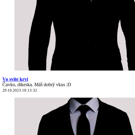
Vo svite krvi
Čavko, dikeska. Máš dobrý vkus :D
29.10.2023 10:13:32