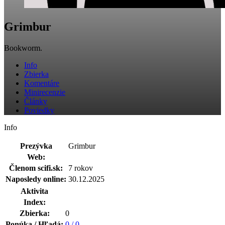
Grimbur
Bookworm.
Info
Zbierka
Komentáre
Minirecenzie
Články
Poviedky
Info
Prezývka
Grimbur
Web:
Členom scifi.sk:
7 rokov
Naposledy online:
30.12.2025
Aktivita
Index:
Zbierka:
0
Ponúka / Hľadá:
0 / 0