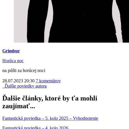
Grimbur
Horúca noc
na púšti za horúcej noci
28.07.2023 20:30
7 komentárov
Ďalšie poviedky autora
Ďalšie články, ktoré by ťa mohli
zaujímať...
Fantastická poviedka – 5. kolo 2025 – Vyhodnotenie
Fantastická poviedka – 4. kolo 2026