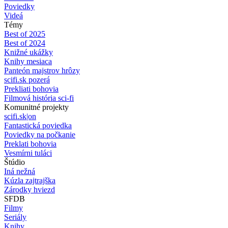
Poviedky
Videá
Témy
Best of 2025
Best of 2024
Knižné ukážky
Knihy mesiaca
Panteón majstrov hrôzy
scifi.sk pozerá
Prekliati bohovia
Filmová história sci-fi
Komunitné projekty
scifi.sk|on
Fantastická poviedka
Poviedky na počkanie
Preklati bohovia
Vesmírni tuláci
Štúdio
Iná nežná
Kúzla zajtrajška
Zárodky hviezd
SFDB
Filmy
Seriály
Knihy