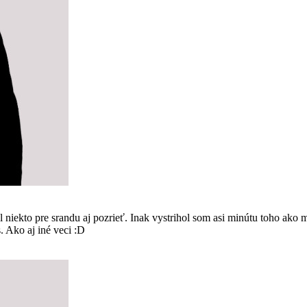
kto pre srandu aj pozrieť. Inak vystrihol som asi minútu toho ako m
s. Ako aj iné veci :D