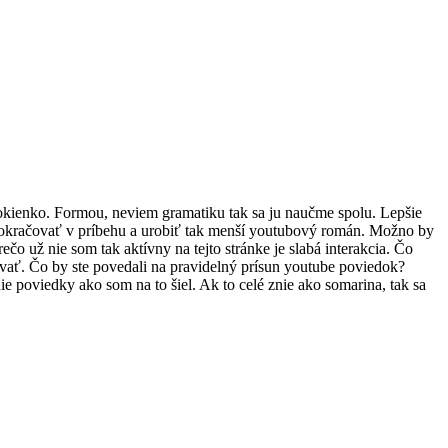
okienko. Formou, neviem gramatiku tak sa ju naučme spolu. Lepšie
 pokračovať v príbehu a urobiť tak menší youtubový román. Možno by
čo už nie som tak aktívny na tejto stránke je slabá interakcia. Čo
ovať. Čo by ste povedali na pravidelný prísun youtube poviedok?
 poviedky ako som na to šiel. Ak to celé znie ako somarina, tak sa