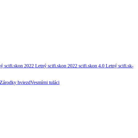
ý scifi.skon 2022
Letný scifi.skon 2022
scifi.skon 4.0
Letný scifi.sk-
Zárodky hviezd
Vesmírni tuláci