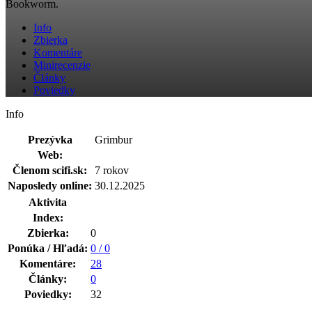
Bookworm.
Info
Zbierka
Komentáre
Minirecenzie
Články
Poviedky
Info
Prezývka
Grimbur
Web:
Členom scifi.sk:
7 rokov
Naposledy online:
30.12.2025
Aktivita
Index:
Zbierka:
0
Ponúka / Hľadá:
0 / 0
Komentáre:
28
Články:
0
Poviedky:
32