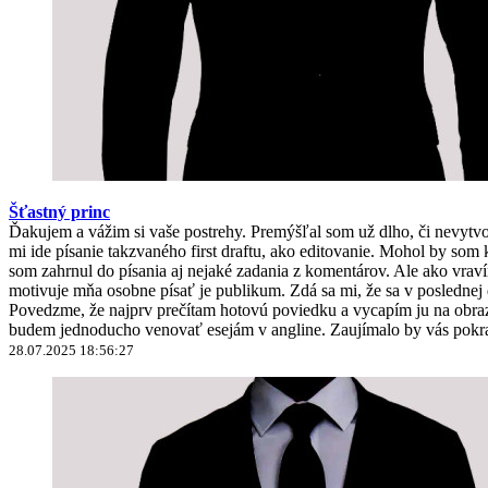
Šťastný princ
Ďakujem a vážim si vaše postrehy. Premýšľal som už dlho, či nevyt
mi ide písanie takzvaného first draftu, ako editovanie. Mohol by 
som zahrnul do písania aj nejaké zadania z komentárov. Ale ako vravím
motivuje mňa osobne písať je publikum. Zdá sa mi, že sa v poslednej
Povedzme, že najprv prečítam hotovú poviedku a vycapím ju na obrazo
budem jednoducho venovať esejám v angline. Zaujímalo by vás pokra
28.07.2025 18:56:27