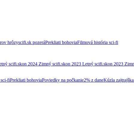
trov hrôzy
scifi.sk pozerá
Prekliati bohovia
Filmová história sci-fi
etný scifi.skon 2024
Zimný scifi.skon 2023
Letný scifi.skon 2023
Zimn
sci-fi
Prekliati bohovia
Poviedky na počkanie
2% z dane
Kúzla zajtrajška