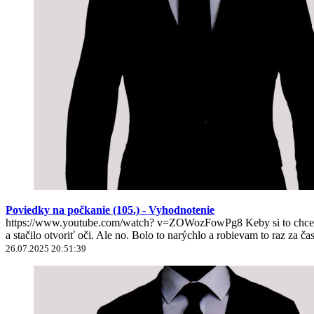
Poviedky na počkanie (105.) - Vyhodnotenie
https://www.youtube.com/watch? v=ZOWozFowPg8 Keby si to chcel nie
a stačilo otvoriť oči. Ale no. Bolo to narýchlo a robievam to raz za ča
26.07.2025 20:51:39