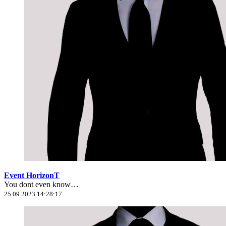
Event HorizonT
You dont even know…
25.09.2023 14:28:17