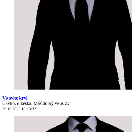
Vo svite krvi
Čavko, dikeska. Máš dobrý vkus :D
29.10.2023 10:13:32