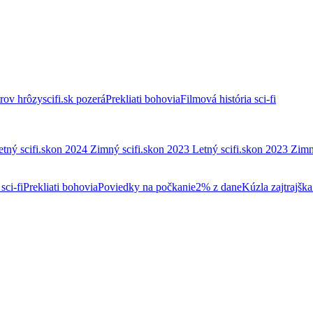
trov hrôzy
scifi.sk pozerá
Prekliati bohovia
Filmová história sci-fi
etný scifi.skon 2024
Zimný scifi.skon 2023
Letný scifi.skon 2023
Zimn
sci-fi
Prekliati bohovia
Poviedky na počkanie
2% z dane
Kúzla zajtrajška