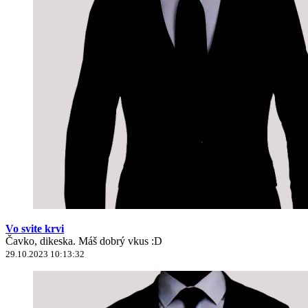
Vo svite krvi
Čavko, dikeska. Máš dobrý vkus :D
29.10.2023 10:13:32