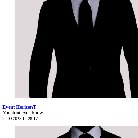
Event HorizonT
You dont even know…
25.09.2023 14:28:17