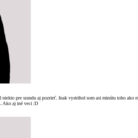
kto pre srandu aj pozrieť. Inak vystrihol som asi minútu toho ako m
s. Ako aj iné veci :D