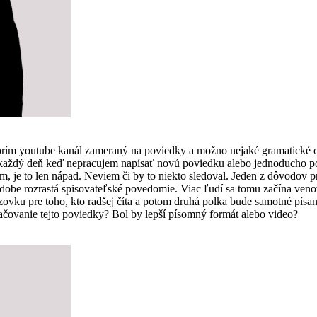
vorím youtube kanál zameraný na poviedky a možno nejaké gramatické 
som každý deň keď nepracujem napísať novú poviedku alebo jednoducho
, je to len nápad. Neviem či by to niekto sledoval. Jeden z dôvodov pre
 dobe rozrastá spisovateľské povedomie. Viac ľudí sa tomu začína ven
vku pre toho, kto radšej číta a potom druhá polka bude samotné písanie
čovanie tejto poviedky? Bol by lepší písomný formát alebo video?