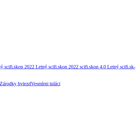
ý scifi.skon 2022
Letný scifi.skon 2022
scifi.skon 4.0
Letný scifi.sk-
Zárodky hviezd
Vesmírni tuláci