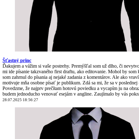
Šťastný princ
Ďakujem a vážim si vaše postrehy. Premýšľal som už dlho, či nevyt
mi ide písanie takzvaného first draftu, ako editovanie. Mohol by 
som zahrnul do písania aj nejaké zadania z komentárov. Ale ako vravím
motivuje mňa osobne písať je publikum. Zdá sa mi, že sa v poslednej
Povedzme, že najprv prečítam hotovú poviedku a vycapím ju na obrazo
budem jednoducho venovať esejám v angline. Zaujímalo by vás pokra
28.07.2025 18:56:27