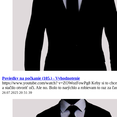
Poviedky na počkanie (105.) - Vyhodnotenie
https://www.youtube.com/watch? v=ZOWozFowPg8 Keby si to chcel nie
a stačilo otvoriť oči. Ale no. Bolo to narýchlo a robievam to raz za ča
26.07.2025 20:51:39