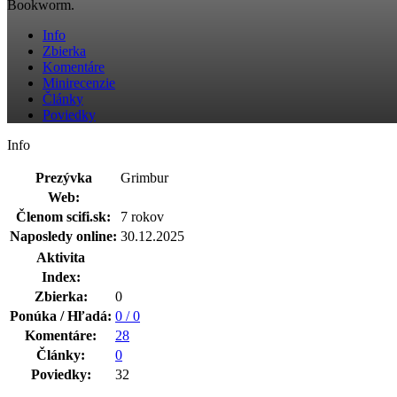
Bookworm.
Info
Zbierka
Komentáre
Minirecenzie
Články
Poviedky
Info
Prezývka
Grimbur
Web:
Členom scifi.sk:
7 rokov
Naposledy online:
30.12.2025
Aktivita
Index:
Zbierka:
0
Ponúka / Hľadá:
0 / 0
Komentáre:
28
Články:
0
Poviedky:
32