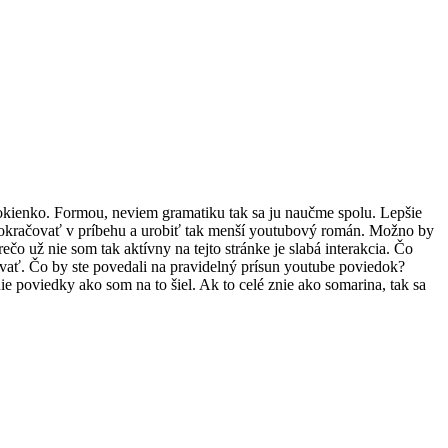
okienko. Formou, neviem gramatiku tak sa ju naučme spolu. Lepšie
 pokračovať v príbehu a urobiť tak menší youtubový román. Možno by
čo už nie som tak aktívny na tejto stránke je slabá interakcia. Čo
ovať. Čo by ste povedali na pravidelný prísun youtube poviedok?
 poviedky ako som na to šiel. Ak to celé znie ako somarina, tak sa