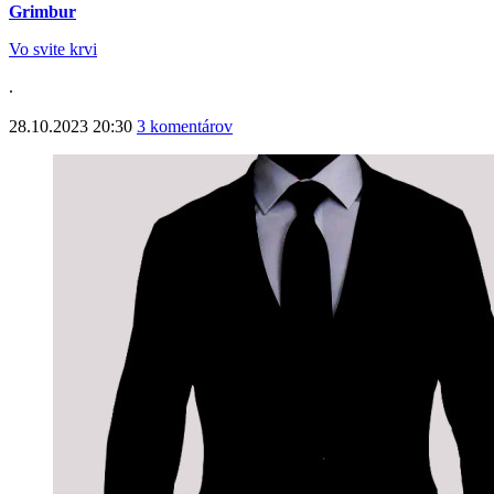
Grimbur
Vo svite krvi
.
28.10.2023 20:30
3 komentárov