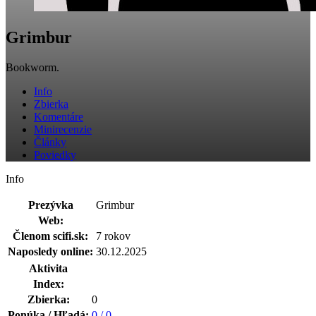
Grimbur
Bookworm.
Info
Zbierka
Komentáre
Minirecenzie
Články
Poviedky
Info
Prezývka
Grimbur
Web:
Členom scifi.sk:
7 rokov
Naposledy online:
30.12.2025
Aktivita
Index:
Zbierka:
0
Ponúka / Hľadá:
0 / 0