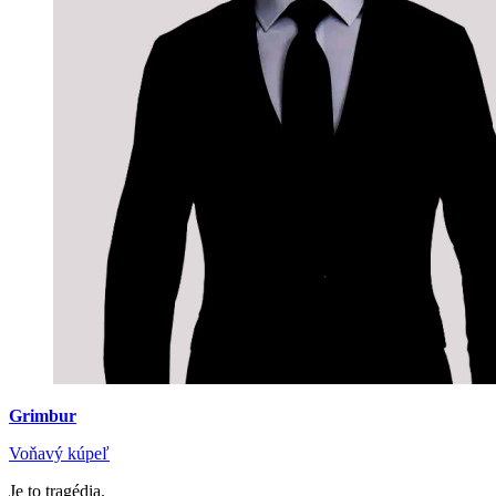
Grimbur
Voňavý kúpeľ
Je to tragédia.