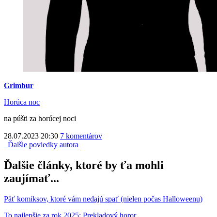
Grimbur
Horúca noc
na púšti za horúcej noci
28.07.2023 20:30
7 komentárov
Ďalšie poviedky autora
Ďalšie články, ktoré by ťa mohli
zaujímať...
Päť komiksov, ktoré vám nedajú spať (nielen počas Halloweenu)
To najlepšie za rok 2025: Prekladový horor