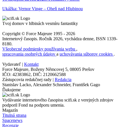
Ukážka: Vernor Vinge – Oheň nad Hlubinou
Tvoj domov v hlbinách vesmíru fantastiky
Copyright © Force Majeure 1995 - 2026
Internetový časopis. Ročník 2026, vychádza denne, ISSN 1339-
8180.
Všeobecné podmienky používania webu
,
spracovania osobných údajov
a
uchovávania súborov cookies
.
Vydavateľ |
Kontakt
Force Majeure, Boženy Němcovej 5, 08005 Prešov
IČO: 42383862, DIČ: 2120662588
Zástupcovia redakčnej rady |
Redakcia
Stanislav Lacko, Alexander Schneider, František Gago
Ďakujeme
Vydávanie internetového časopisu scifi.sk z verejných zdrojov
podporil Fond na podporu umenia.
Magazín
Titulná strana
Spacenews
Recenzie