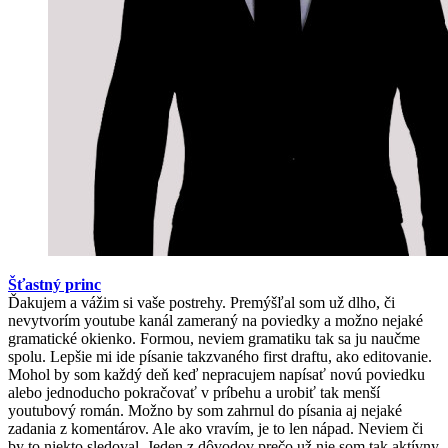
Šťastný princ
Ďakujem a vážim si vaše postrehy. Premýšľal som už dlho, či
nevytvorím youtube kanál zameraný na poviedky a možno nejaké
gramatické okienko. Formou, neviem gramatiku tak sa ju naučme
spolu. Lepšie mi ide písanie takzvaného first draftu, ako editovanie.
Mohol by som každý deň keď nepracujem napísať novú poviedku
alebo jednoducho pokračovať v príbehu a urobiť tak menší
youtubový román. Možno by som zahrnul do písania aj nejaké
zadania z komentárov. Ale ako vravím, je to len nápad. Neviem či
by to niekto sledoval. Jeden z dôvodov prečo už nie som tak aktívny