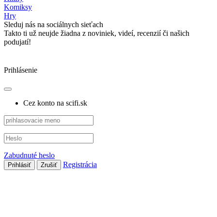
Komiksy
Hry
Sleduj nás na sociálnych sieťach
Takto ti už neujde žiadna z noviniek, videí, recenzií či našich
podujatí!
Prihlásenie
Cez konto na scifi.sk
Zabudnuté heslo
Registrácia
Prihlásiť
Zrušiť