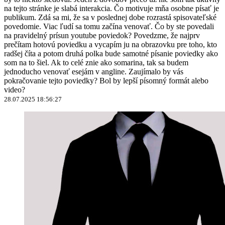
na tejto stránke je slabá interakcia. Čo motivuje mňa osobne písať je
publikum. Zdá sa mi, že sa v poslednej dobe rozrastá spisovateľské
povedomie. Viac ľudí sa tomu začína venovať. Čo by ste povedali
na pravidelný prísun youtube poviedok? Povedzme, že najprv
prečítam hotovú poviedku a vycapím ju na obrazovku pre toho, kto
radšej číta a potom druhá polka bude samotné písanie poviedky ako
som na to šiel. Ak to celé znie ako somarina, tak sa budem
jednoducho venovať esejám v angline. Zaujímalo by vás
pokračovanie tejto poviedky? Bol by lepší písomný formát alebo
video?
28.07.2025 18:56:27