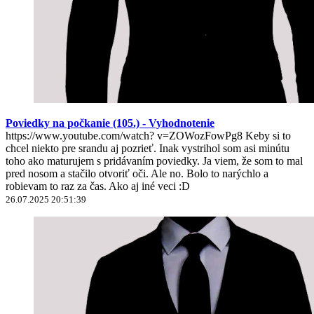
Poviedky na počkanie (105.) - Vyhodnotenie
https://www.youtube.com/watch? v=ZOWozFowPg8 Keby si to
chcel niekto pre srandu aj pozrieť. Inak vystrihol som asi minútu
toho ako maturujem s pridávaním poviedky. Ja viem, že som to mal
pred nosom a stačilo otvoriť oči. Ale no. Bolo to narýchlo a
robievam to raz za čas. Ako aj iné veci :D
26.07.2025 20:51:39