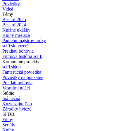
Poviedky
Videá
Témy
Best of 2025
Best of 2024
Knižné ukážky
Knihy mesiaca
Panteón majstrov hrôzy
scifi.sk pozerá
Prekliati bohovia
Filmová história sci-fi
Komunitné projekty
scifi.sk|on
Fantastická poviedka
Poviedky na počkanie
Preklati bohovia
Vesmírni tuláci
Štúdio
Iná nežná
Kúzla zajtrajška
Zárodky hviezd
SFDB
Filmy
Seriály
Knihy