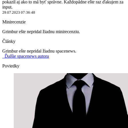
pokazil aj ako to má byť správne. Každopádne ešte raz ďakujem za
input.
29.07.2023 07:36:48
Minirecenzie
Grimbur ešte nepridal žiadnu minirecenziu.
Články
Grimbur ešte nepridal žiadnu spacenews.
Ďalšie spacenews autora
Poviedky