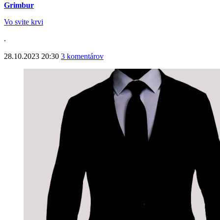
Grimbur
Vo svite krvi
.
28.10.2023 20:30
3 komentárov