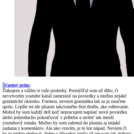
Šťastný princ
Ďakujem a vážim si vaše postrehy. Premýšľal som už dlho, či
nevytvorím youtube kanál zameraný na poviedky a možno nejaké
gramatické okienko. Formou, neviem gramatiku tak sa ju naučme
spolu. Lepšie mi ide písanie takzvaného first draftu, ako editovanie.
Mohol by som každý deň keď nepracujem napísať novú poviedku
alebo jednoducho pokračovať v príbehu a urobiť tak menší
youtubový román. Možno by som zahrnul do písania aj nejaké
zadania z komentárov. Ale ako vravím, je to len nápad. Neviem či
by to niekto sledoval. Jeden z dôvodov prečo už nie som tak aktívny