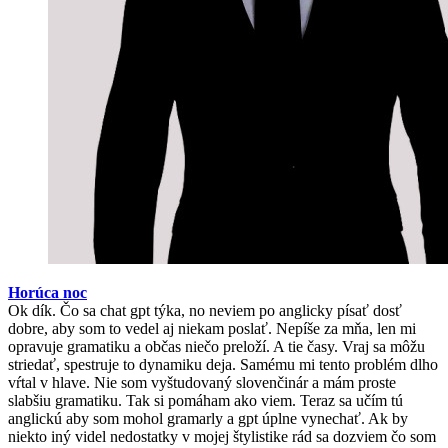
Horúca noc
Ok dík. Čo sa chat gpt týka, no neviem po anglicky písať dosť
dobre, aby som to vedel aj niekam poslať. Nepíše za mňa, len mi
opravuje gramatiku a občas niečo preloží. A tie časy. Vraj sa môžu
striedať, spestruje to dynamiku deja. Samému mi tento problém dlho
vŕtal v hlave. Nie som vyštudovaný slovenčinár a mám proste
slabšiu gramatiku. Tak si pomáham ako viem. Teraz sa učím tú
anglickú aby som mohol gramarly a gpt úplne vynechať. Ak by
niekto iný videl nedostatky v mojej štylistike rád sa dozviem čo som