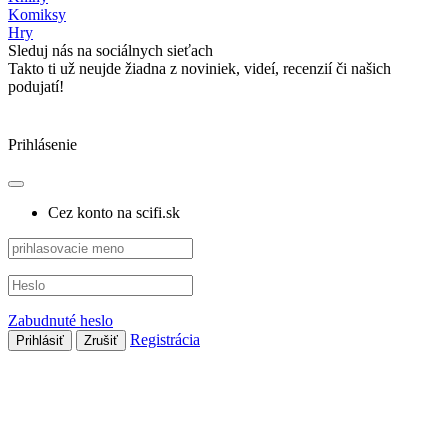
Komiksy
Hry
Sleduj nás na sociálnych sieťach
Takto ti už neujde žiadna z noviniek, videí, recenzií či našich
podujatí!
Prihlásenie
Cez konto na scifi.sk
Zabudnuté heslo
Registrácia
Prihlásiť
Zrušiť