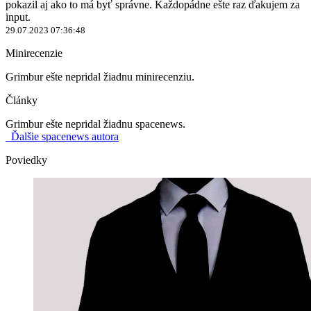
pokazil aj ako to má byť správne. Každopádne ešte raz ďakujem za
input.
29.07.2023 07:36:48
Minirecenzie
Grimbur ešte nepridal žiadnu minirecenziu.
Články
Grimbur ešte nepridal žiadnu spacenews.
Ďalšie spacenews autora
Poviedky