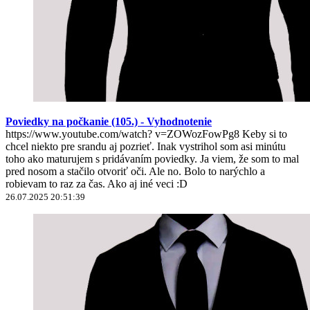
Poviedky na počkanie (105.) - Vyhodnotenie
https://www.youtube.com/watch? v=ZOWozFowPg8 Keby si to
chcel niekto pre srandu aj pozrieť. Inak vystrihol som asi minútu
toho ako maturujem s pridávaním poviedky. Ja viem, že som to mal
pred nosom a stačilo otvoriť oči. Ale no. Bolo to narýchlo a
robievam to raz za čas. Ako aj iné veci :D
26.07.2025 20:51:39