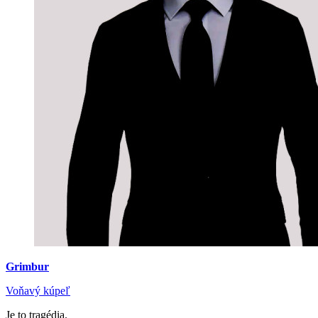
Grimbur
Voňavý kúpeľ
Je to tragédia.