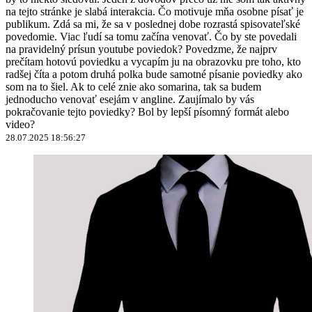
na tejto stránke je slabá interakcia. Čo motivuje mňa osobne písať je
publikum. Zdá sa mi, že sa v poslednej dobe rozrastá spisovateľské
povedomie. Viac ľudí sa tomu začína venovať. Čo by ste povedali
na pravidelný prísun youtube poviedok? Povedzme, že najprv
prečítam hotovú poviedku a vycapím ju na obrazovku pre toho, kto
radšej číta a potom druhá polka bude samotné písanie poviedky ako
som na to šiel. Ak to celé znie ako somarina, tak sa budem
jednoducho venovať esejám v angline. Zaujímalo by vás
pokračovanie tejto poviedky? Bol by lepší písomný formát alebo
video?
28.07.2025 18:56:27