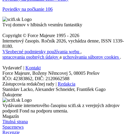
Poviedky na počkanie 106
Tvoj domov v hlbinách vesmíru fantastiky
Copyright © Force Majeure 1995 - 2026
Internetový časopis. Ročník 2026, vychádza denne, ISSN 1339-
8180.
Všeobecné podmienky používania webu
,
spracovania osobných údajov
a
uchovávania súborov cookies
.
Vydavateľ |
Kontakt
Force Majeure, Boženy Němcovej 5, 08005 Prešov
IČO: 42383862, DIČ: 2120662588
Zástupcovia redakčnej rady |
Redakcia
Stanislav Lacko, Alexander Schneider, František Gago
Ďakujeme
Vydávanie internetového časopisu scifi.sk z verejných zdrojov
podporil Fond na podporu umenia.
Magazín
Titulná strana
Spacenews
Recenzie