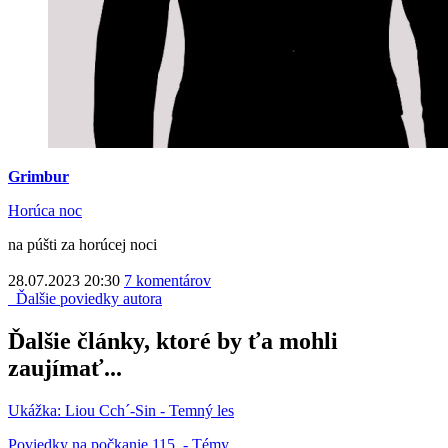
Grimbur
Horúca noc
na púšti za horúcej noci
28.07.2023 20:30
7 komentárov
Ďalšie poviedky autora
Ďalšie články, ktoré by ťa mohli
zaujímať...
Ukážka: Liou Cch´-Sin - Temný les
Poviedky na počkanie 115. - Témy