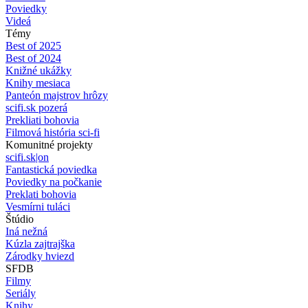
Poviedky
Videá
Témy
Best of 2025
Best of 2024
Knižné ukážky
Knihy mesiaca
Panteón majstrov hrôzy
scifi.sk pozerá
Prekliati bohovia
Filmová história sci-fi
Komunitné projekty
scifi.sk|on
Fantastická poviedka
Poviedky na počkanie
Preklati bohovia
Vesmírni tuláci
Štúdio
Iná nežná
Kúzla zajtrajška
Zárodky hviezd
SFDB
Filmy
Seriály
Knihy