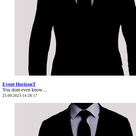
Event HorizonT
You dont even know…
25.09.2023 14:28:17