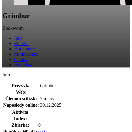
Grimbur
Bookworm.
Info
Zbierka
Komentáre
Minirecenzie
Články
Poviedky
Info
Prezývka
Grimbur
Web:
Členom scifi.sk:
7 rokov
Naposledy online:
30.12.2025
Aktivita
Index:
Zbierka:
0
Ponúka / Hľadá:
0 / 0