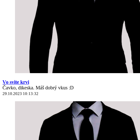
Vo svite krvi
Čavko, dikeska. Máš dobrý vkus :D
29.10.2023 10:13:32