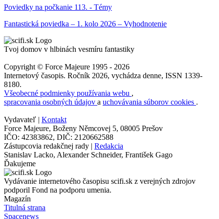
Poviedky na počkanie 113. - Témy
Fantastická poviedka – 1. kolo 2026 – Vyhodnotenie
Tvoj domov v hlbinách vesmíru fantastiky
Copyright © Force Majeure 1995 - 2026
Internetový časopis. Ročník 2026, vychádza denne, ISSN 1339-
8180.
Všeobecné podmienky používania webu
,
spracovania osobných údajov
a
uchovávania súborov cookies
.
Vydavateľ |
Kontakt
Force Majeure, Boženy Němcovej 5, 08005 Prešov
IČO: 42383862, DIČ: 2120662588
Zástupcovia redakčnej rady |
Redakcia
Stanislav Lacko, Alexander Schneider, František Gago
Ďakujeme
Vydávanie internetového časopisu scifi.sk z verejných zdrojov
podporil Fond na podporu umenia.
Magazín
Titulná strana
Spacenews