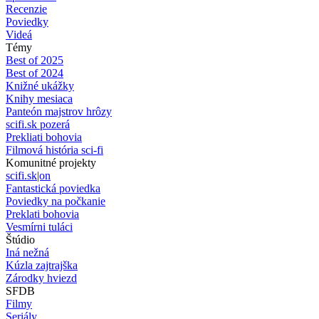
Recenzie
Poviedky
Videá
Témy
Best of 2025
Best of 2024
Knižné ukážky
Knihy mesiaca
Panteón majstrov hrôzy
scifi.sk pozerá
Prekliati bohovia
Filmová história sci-fi
Komunitné projekty
scifi.sk|on
Fantastická poviedka
Poviedky na počkanie
Preklati bohovia
Vesmírni tuláci
Štúdio
Iná nežná
Kúzla zajtrajška
Zárodky hviezd
SFDB
Filmy
Seriály