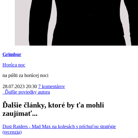
Grimbur
Horúca noc
na púšti za horúcej noci
28.07.2023 20:30
7 komentárov
Ďalšie poviedky autora
Ďalšie články, ktoré by ťa mohli
zaujímať...
Dust Raiders - Mad Max na kolesách s príchuťou stratégie
(recenzia)