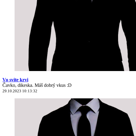
Vo svite krvi
Čavko, dikeska. Máš dobrý vkus :D
29.10.2023 10:13:32