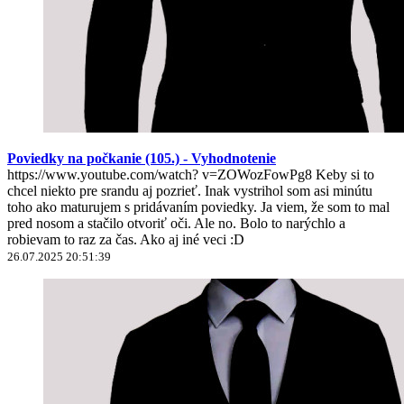
Poviedky na počkanie (105.) - Vyhodnotenie
https://www.youtube.com/watch? v=ZOWozFowPg8 Keby si to
chcel niekto pre srandu aj pozrieť. Inak vystrihol som asi minútu
toho ako maturujem s pridávaním poviedky. Ja viem, že som to mal
pred nosom a stačilo otvoriť oči. Ale no. Bolo to narýchlo a
robievam to raz za čas. Ako aj iné veci :D
26.07.2025 20:51:39