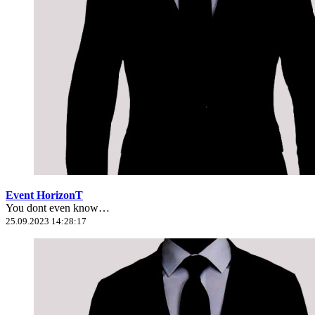
Event HorizonT
You dont even know…
25.09.2023 14:28:17