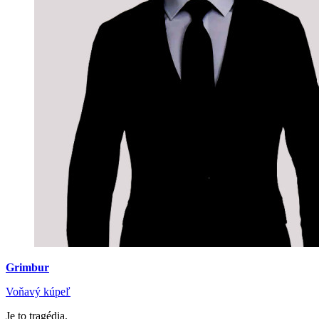
Grimbur
Voňavý kúpeľ
Je to tragédia.