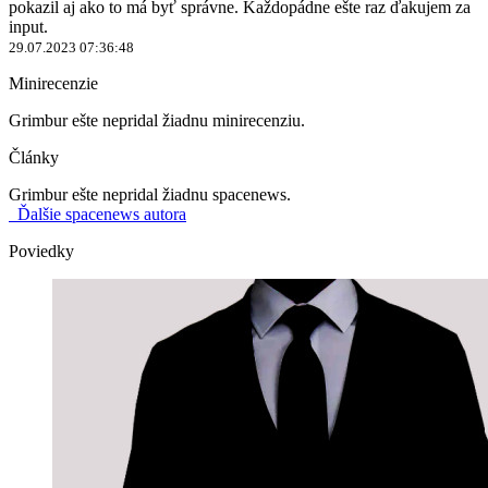
pokazil aj ako to má byť správne. Každopádne ešte raz ďakujem za
input.
29.07.2023 07:36:48
Minirecenzie
Grimbur ešte nepridal žiadnu minirecenziu.
Články
Grimbur ešte nepridal žiadnu spacenews.
Ďalšie spacenews autora
Poviedky