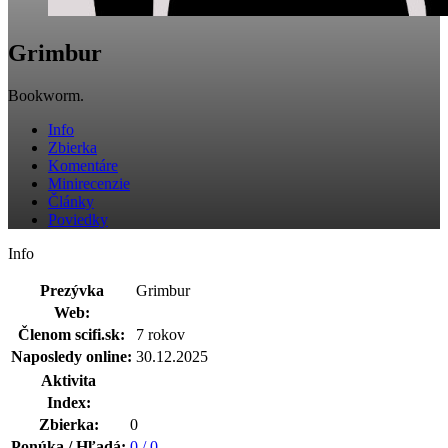
Grimbur
Bookworm.
Info
Zbierka
Komentáre
Minirecenzie
Články
Poviedky
Info
Prezývka
Grimbur
Web:
Členom scifi.sk:
7 rokov
Naposledy online:
30.12.2025
Aktivita
Index:
Zbierka:
0
Ponúka / Hľadá:
0 / 0