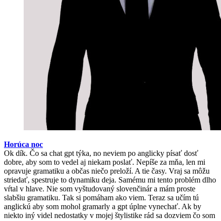
Horúca noc
Ok dík. Čo sa chat gpt týka, no neviem po anglicky písať dosť
dobre, aby som to vedel aj niekam poslať. Nepíše za mňa, len mi
opravuje gramatiku a občas niečo preloží. A tie časy. Vraj sa môžu
striedať, spestruje to dynamiku deja. Samému mi tento problém dlho
vŕtal v hlave. Nie som vyštudovaný slovenčinár a mám proste
slabšiu gramatiku. Tak si pomáham ako viem. Teraz sa učím tú
anglickú aby som mohol gramarly a gpt úplne vynechať. Ak by
niekto iný videl nedostatky v mojej štylistike rád sa dozviem čo som