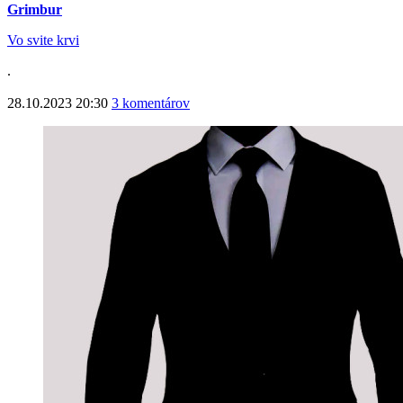
Grimbur
Vo svite krvi
.
28.10.2023 20:30
3 komentárov