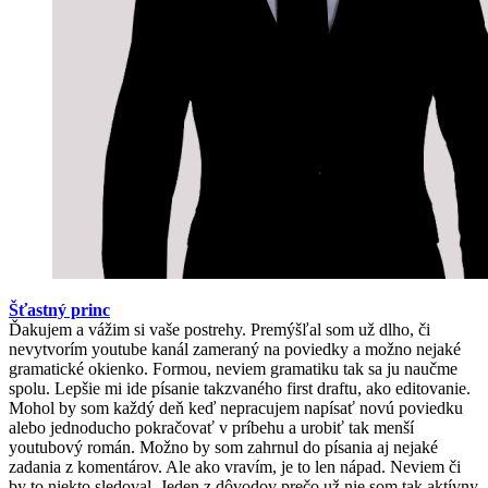
Šťastný princ
Ďakujem a vážim si vaše postrehy. Premýšľal som už dlho, či
nevytvorím youtube kanál zameraný na poviedky a možno nejaké
gramatické okienko. Formou, neviem gramatiku tak sa ju naučme
spolu. Lepšie mi ide písanie takzvaného first draftu, ako editovanie.
Mohol by som každý deň keď nepracujem napísať novú poviedku
alebo jednoducho pokračovať v príbehu a urobiť tak menší
youtubový román. Možno by som zahrnul do písania aj nejaké
zadania z komentárov. Ale ako vravím, je to len nápad. Neviem či
by to niekto sledoval. Jeden z dôvodov prečo už nie som tak aktívny