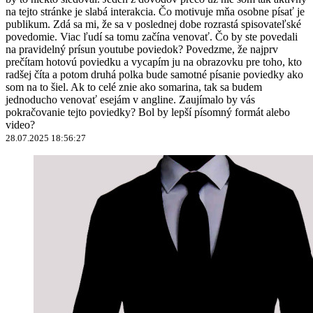
na tejto stránke je slabá interakcia. Čo motivuje mňa osobne písať je
publikum. Zdá sa mi, že sa v poslednej dobe rozrastá spisovateľské
povedomie. Viac ľudí sa tomu začína venovať. Čo by ste povedali
na pravidelný prísun youtube poviedok? Povedzme, že najprv
prečítam hotovú poviedku a vycapím ju na obrazovku pre toho, kto
radšej číta a potom druhá polka bude samotné písanie poviedky ako
som na to šiel. Ak to celé znie ako somarina, tak sa budem
jednoducho venovať esejám v angline. Zaujímalo by vás
pokračovanie tejto poviedky? Bol by lepší písomný formát alebo
video?
28.07.2025 18:56:27