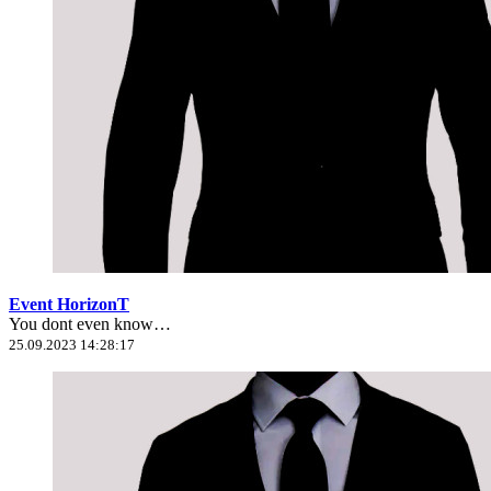
Event HorizonT
You dont even know…
25.09.2023 14:28:17