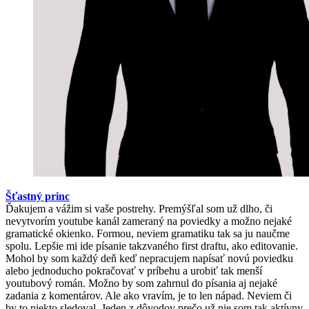
Šťastný princ
Ďakujem a vážim si vaše postrehy. Premýšľal som už dlho, či
nevytvorím youtube kanál zameraný na poviedky a možno nejaké
gramatické okienko. Formou, neviem gramatiku tak sa ju naučme
spolu. Lepšie mi ide písanie takzvaného first draftu, ako editovanie.
Mohol by som každý deň keď nepracujem napísať novú poviedku
alebo jednoducho pokračovať v príbehu a urobiť tak menší
youtubový román. Možno by som zahrnul do písania aj nejaké
zadania z komentárov. Ale ako vravím, je to len nápad. Neviem či
by to niekto sledoval. Jeden z dôvodov prečo už nie som tak aktívny