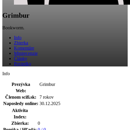
Grimbur
Bookworm.
Info
Zbierka
Komentáre
Minirecenzie
Články
Poviedky
Info
Prezývka
Grimbur
Web:
Členom scifi.sk:
7 rokov
Naposledy online:
30.12.2025
Aktivita
Index:
Zbierka:
0
Ponúka / Hľadá:
0 / 0