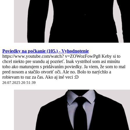
Poviedky na počkanie (105.) - Vyhodnotenie
https://www.youtube.com/watch? v=ZOWozFowPg8 Keby si to
chcel niekto pre srandu aj pozrieť. Inak vystrihol som asi minútu
toho ako maturujem s pridávaním poviedky. Ja viem, že som to mal
pred nosom a stačilo otvoriť oči. Ale no. Bolo to narýchlo a
robievam to raz za čas. Ako aj iné veci :D
26.07.2025 20:51:39