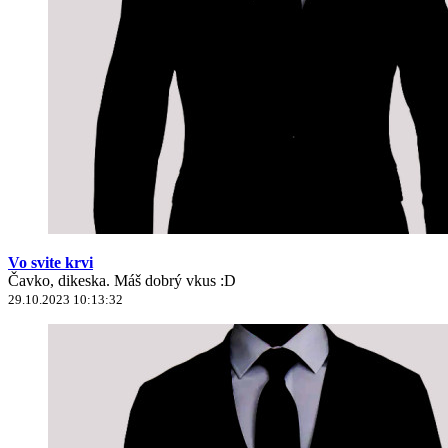
Vo svite krvi
Čavko, dikeska. Máš dobrý vkus :D
29.10.2023 10:13:32