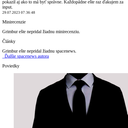
pokazil aj ako to má byť správne. Každopádne ešte raz ďakujem za
input.
29.07.2023 07:36:48
Minirecenzie
Grimbur ešte nepridal žiadnu minirecenziu.
Články
Grimbur ešte nepridal žiadnu spacenews.
Ďalšie spacenews autora
Poviedky