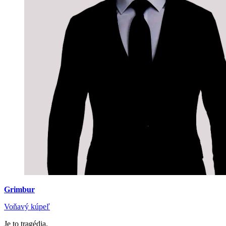
Grimbur
Voňavý kúpeľ
Je to tragédia.