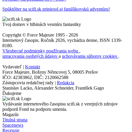
Spúktóber na scifi.sk priniesol aj fanúšikovskú adventúru!
Tvoj domov v hlbinách vesmíru fantastiky
Copyright © Force Majeure 1995 - 2026
Internetový časopis. Ročník 2026, vychádza denne, ISSN 1339-
8180.
Všeobecné podmienky používania webu
,
spracovania osobných údajov
a
uchovávania súborov cookies
.
Vydavateľ |
Kontakt
Force Majeure, Boženy Němcovej 5, 08005 Prešov
IČO: 42383862, DIČ: 2120662588
Zástupcovia redakčnej rady |
Redakcia
Stanislav Lacko, Alexander Schneider, František Gago
Ďakujeme
Vydávanie internetového časopisu scifi.sk z verejných zdrojov
podporil Fond na podporu umenia.
Magazín
Titulná strana
Spacenews
Recenzie