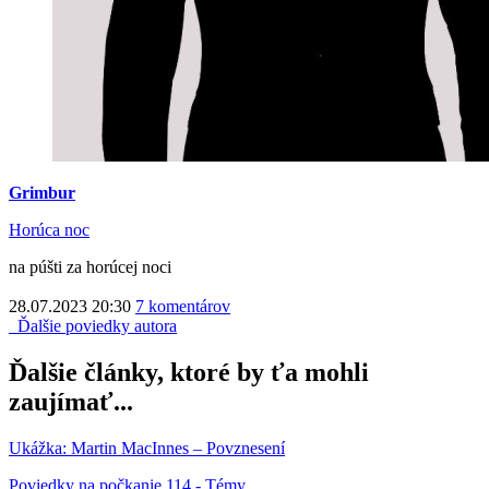
Grimbur
Horúca noc
na púšti za horúcej noci
28.07.2023 20:30
7 komentárov
Ďalšie poviedky autora
Ďalšie články, ktoré by ťa mohli
zaujímať...
Ukážka: Martin MacInnes – Povznesení
Poviedky na počkanie 114 - Témy