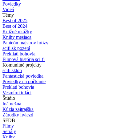
Poviedky
Videá
Témy
Best of 2025
Best of 2024
Knižné ukážky
Knihy mesiaca
Panteón majstrov hrôzy
scifi.sk pozerá
Prekliati bohovia
Filmová história sci-fi
Komunitné projekty
scifi.sk|on
Fantastická poviedka
Poviedky na počkanie
Preklati bohovia
Vesmírni tuláci
Štúdio
Iná nežná
Kúzla zajtrajška
Zárodky hviezd
SFDB
Filmy
Seriály
Knihy