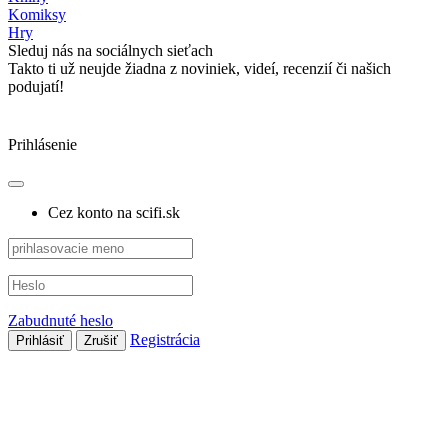
Komiksy
Hry
Sleduj nás na sociálnych sieťach
Takto ti už neujde žiadna z noviniek, videí, recenzií či našich
podujatí!
Prihlásenie
Cez konto na scifi.sk
Zabudnuté heslo
Registrácia
Prihlásiť
Zrušiť