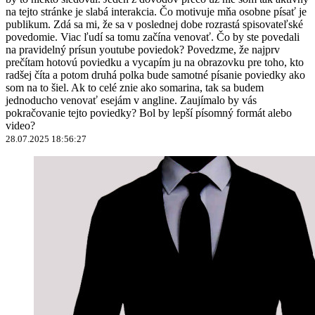
na tejto stránke je slabá interakcia. Čo motivuje mňa osobne písať je
publikum. Zdá sa mi, že sa v poslednej dobe rozrastá spisovateľské
povedomie. Viac ľudí sa tomu začína venovať. Čo by ste povedali
na pravidelný prísun youtube poviedok? Povedzme, že najprv
prečítam hotovú poviedku a vycapím ju na obrazovku pre toho, kto
radšej číta a potom druhá polka bude samotné písanie poviedky ako
som na to šiel. Ak to celé znie ako somarina, tak sa budem
jednoducho venovať esejám v angline. Zaujímalo by vás
pokračovanie tejto poviedky? Bol by lepší písomný formát alebo
video?
28.07.2025 18:56:27