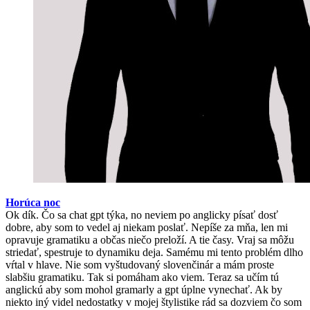
Horúca noc
Ok dík. Čo sa chat gpt týka, no neviem po anglicky písať dosť
dobre, aby som to vedel aj niekam poslať. Nepíše za mňa, len mi
opravuje gramatiku a občas niečo preloží. A tie časy. Vraj sa môžu
striedať, spestruje to dynamiku deja. Samému mi tento problém dlho
vŕtal v hlave. Nie som vyštudovaný slovenčinár a mám proste
slabšiu gramatiku. Tak si pomáham ako viem. Teraz sa učím tú
anglickú aby som mohol gramarly a gpt úplne vynechať. Ak by
niekto iný videl nedostatky v mojej štylistike rád sa dozviem čo som