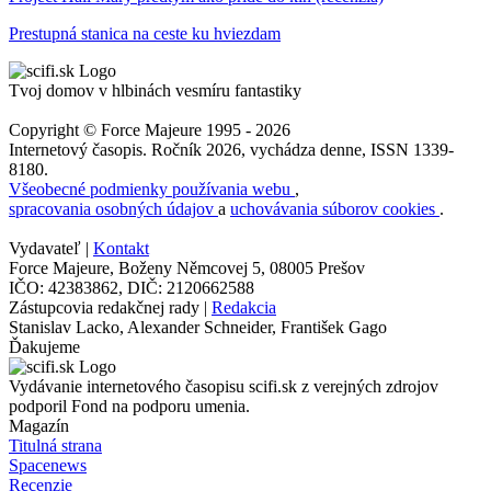
Prestupná stanica na ceste ku hviezdam
Tvoj domov v hlbinách vesmíru fantastiky
Copyright © Force Majeure 1995 - 2026
Internetový časopis. Ročník 2026, vychádza denne, ISSN 1339-
8180.
Všeobecné podmienky používania webu
,
spracovania osobných údajov
a
uchovávania súborov cookies
.
Vydavateľ |
Kontakt
Force Majeure, Boženy Němcovej 5, 08005 Prešov
IČO: 42383862, DIČ: 2120662588
Zástupcovia redakčnej rady |
Redakcia
Stanislav Lacko, Alexander Schneider, František Gago
Ďakujeme
Vydávanie internetového časopisu scifi.sk z verejných zdrojov
podporil Fond na podporu umenia.
Magazín
Titulná strana
Spacenews
Recenzie