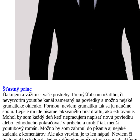
Šťastný princ
Ďakujem a vážim si vaše postrehy. Premýšľal som už dlho, či
nevytvorím youtube kanál zameraný na poviedky a možno nejaké
gramatické okienko. Formou, neviem gramatiku tak sa ju naučme
spolu. Lepšie mi ide písanie takzvaného first draftu, ako editovanie.
Mohol by som každý deň keď nepracujem napísať novú poviedku
alebo jednoducho pokračovať v príbehu a urobiť tak menší
youtubový román. Možno by som zahrnul do písania aj nejaké
zadania z komentárov. Ale ako vravím, je to len nápad. Neviem či
by to niekto sledoval. Jeden z dôvodov prečo už nie som tak aktívny