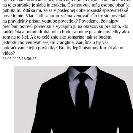
na tejto stránke je slabá interakcia. Čo motivuje mňa osobne písať je
publikum. Zdá sa mi, že sa v poslednej dobe rozrastá spisovateľské
povedomie. Viac ľudí sa tomu začína venovať. Čo by ste povedali
na pravidelný prísun youtube poviedok? Povedzme, že najprv
prečítam hotovú poviedku a vycapím ju na obrazovku pre toho, kto
radšej číta a potom druhá polka bude samotné písanie poviedky ako
som na to šiel. Ak to celé znie ako somarina, tak sa budem
jednoducho venovať esejám v angline. Zaujímalo by vás
pokračovanie tejto poviedky? Bol by lepší písomný formát alebo
video?
28.07.2025 18:56:27