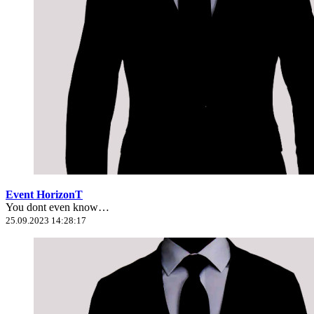
Event HorizonT
You dont even know…
25.09.2023 14:28:17