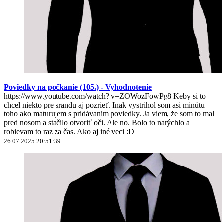
Poviedky na počkanie (105.) - Vyhodnotenie
https://www.youtube.com/watch? v=ZOWozFowPg8 Keby si to
chcel niekto pre srandu aj pozrieť. Inak vystrihol som asi minútu
toho ako maturujem s pridávaním poviedky. Ja viem, že som to mal
pred nosom a stačilo otvoriť oči. Ale no. Bolo to narýchlo a
robievam to raz za čas. Ako aj iné veci :D
26.07.2025 20:51:39