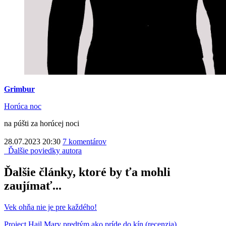
Grimbur
Horúca noc
na púšti za horúcej noci
28.07.2023 20:30
7 komentárov
Ďalšie poviedky autora
Ďalšie články, ktoré by ťa mohli
zaujímať...
Vek ohňa nie je pre každého!
Project Hail Mary predtým ako príde do kín (recenzia)