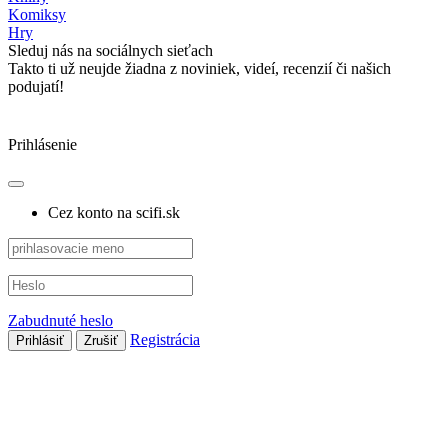
Komiksy
Hry
Sleduj nás na sociálnych sieťach
Takto ti už neujde žiadna z noviniek, videí, recenzií či našich
podujatí!
Prihlásenie
Cez konto na scifi.sk
Zabudnuté heslo
Registrácia
Prihlásiť
Zrušiť