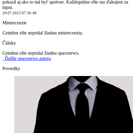
pokazil aj ako to má byť správne. Každopádne ešte raz ďakujem za
input.
29.07.2023 07:36:48
Minirecenzie
Grimbur ešte nepridal žiadnu minirecenziu.
Články
Grimbur ešte nepridal žiadnu spacenews.
Ďalšie spacenews autora
Poviedky