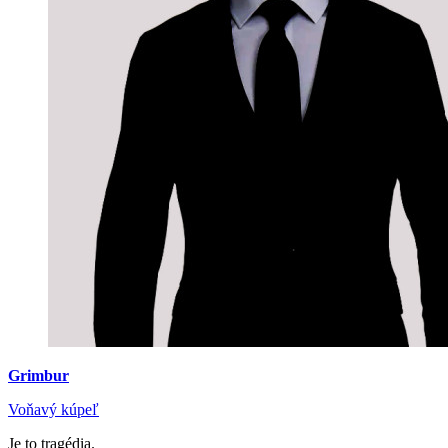
Grimbur
Voňavý kúpeľ
Je to tragédia.