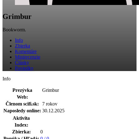
Grimbur
Bookworm.
Info
Zbierka
Komentáre
Minirecenzie
Články
Poviedky
Info
Prezývka
Grimbur
Web:
Členom scifi.sk:
7 rokov
Naposledy online:
30.12.2025
Aktivita
Index:
Zbierka:
0
Ponúka / Hľadá:
0 / 0