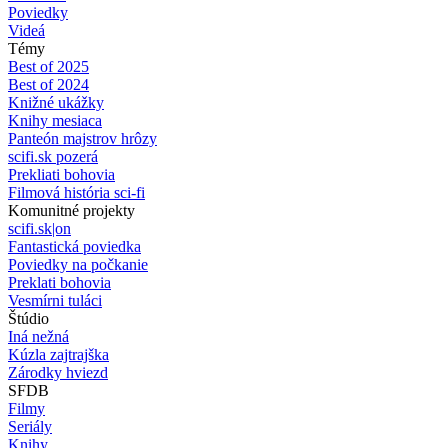
Poviedky
Videá
Témy
Best of 2025
Best of 2024
Knižné ukážky
Knihy mesiaca
Panteón majstrov hrôzy
scifi.sk pozerá
Prekliati bohovia
Filmová história sci-fi
Komunitné projekty
scifi.sk|on
Fantastická poviedka
Poviedky na počkanie
Preklati bohovia
Vesmírni tuláci
Štúdio
Iná nežná
Kúzla zajtrajška
Zárodky hviezd
SFDB
Filmy
Seriály
Knihy