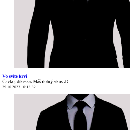
Vo svite krvi
Čavko, dikeska. Máš dobrý vkus :D
29.10.2023 10:13:32