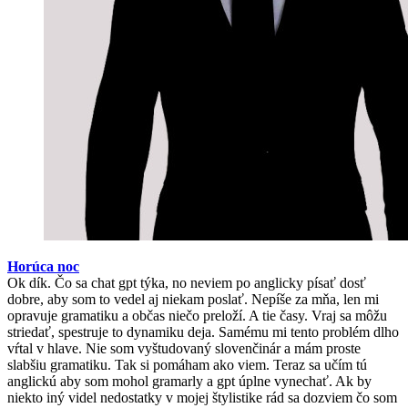
Horúca noc
Ok dík. Čo sa chat gpt týka, no neviem po anglicky písať dosť
dobre, aby som to vedel aj niekam poslať. Nepíše za mňa, len mi
opravuje gramatiku a občas niečo preloží. A tie časy. Vraj sa môžu
striedať, spestruje to dynamiku deja. Samému mi tento problém dlho
vŕtal v hlave. Nie som vyštudovaný slovenčinár a mám proste
slabšiu gramatiku. Tak si pomáham ako viem. Teraz sa učím tú
anglickú aby som mohol gramarly a gpt úplne vynechať. Ak by
niekto iný videl nedostatky v mojej štylistike rád sa dozviem čo som