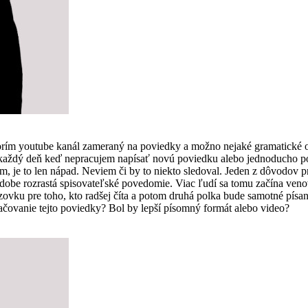
vorím youtube kanál zameraný na poviedky a možno nejaké gramatické 
som každý deň keď nepracujem napísať novú poviedku alebo jednoducho
, je to len nápad. Neviem či by to niekto sledoval. Jeden z dôvodov pre
 dobe rozrastá spisovateľské povedomie. Viac ľudí sa tomu začína ven
vku pre toho, kto radšej číta a potom druhá polka bude samotné písanie
čovanie tejto poviedky? Bol by lepší písomný formát alebo video?