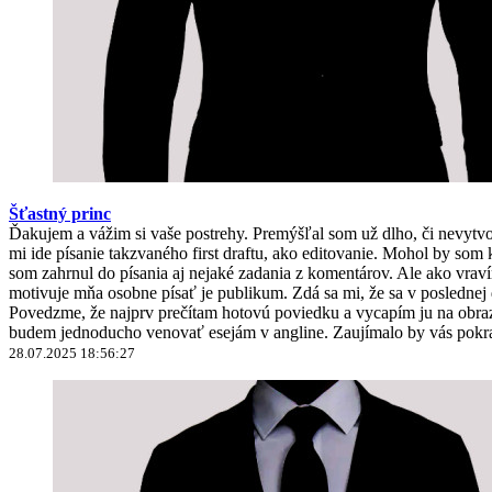
Šťastný princ
Ďakujem a vážim si vaše postrehy. Premýšľal som už dlho, či nevyt
mi ide písanie takzvaného first draftu, ako editovanie. Mohol by 
som zahrnul do písania aj nejaké zadania z komentárov. Ale ako vravím
motivuje mňa osobne písať je publikum. Zdá sa mi, že sa v poslednej
Povedzme, že najprv prečítam hotovú poviedku a vycapím ju na obrazo
budem jednoducho venovať esejám v angline. Zaujímalo by vás pokra
28.07.2025 18:56:27