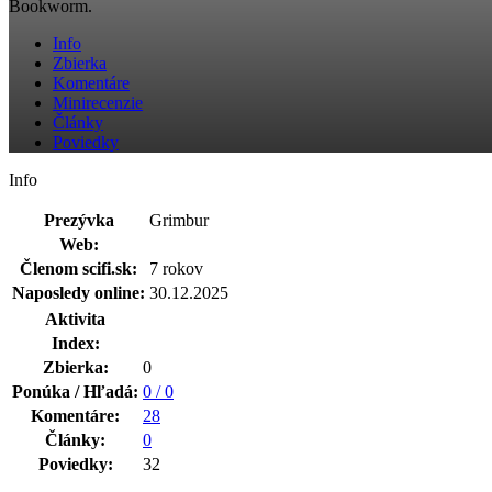
Bookworm.
Info
Zbierka
Komentáre
Minirecenzie
Články
Poviedky
Info
Prezývka
Grimbur
Web:
Členom scifi.sk:
7 rokov
Naposledy online:
30.12.2025
Aktivita
Index:
Zbierka:
0
Ponúka / Hľadá:
0 / 0
Komentáre:
28
Články:
0
Poviedky:
32