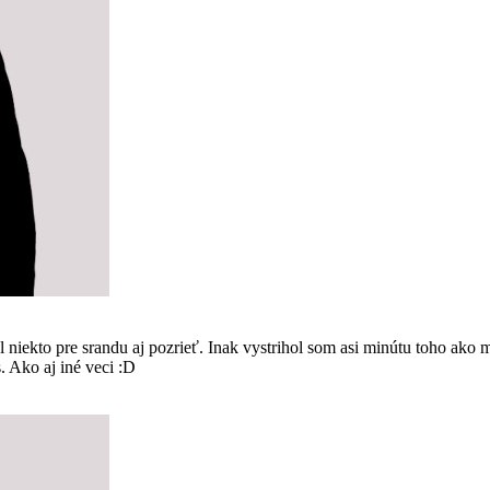
kto pre srandu aj pozrieť. Inak vystrihol som asi minútu toho ako m
s. Ako aj iné veci :D