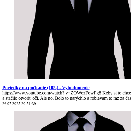
Poviedky na počkanie (105.) - Vyhodnotenie
https://www.youtube.com/watch? v=ZOWozFowPg8 Keby si to chcel nie
a stačilo otvoriť oči. Ale no. Bolo to narýchlo a robievam to raz za ča
26.07.2025 20:51:39