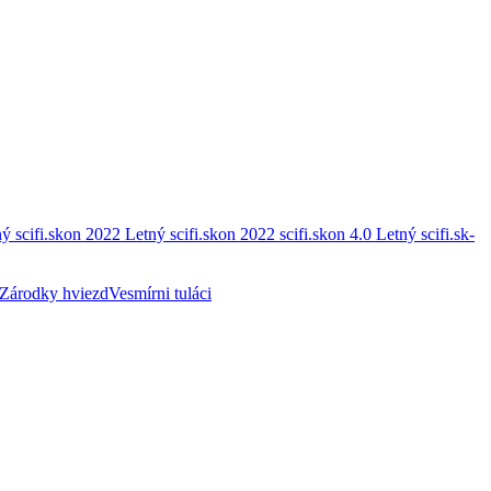
ý scifi.skon 2022
Letný scifi.skon 2022
scifi.skon 4.0
Letný scifi.sk-
Zárodky hviezd
Vesmírni tuláci