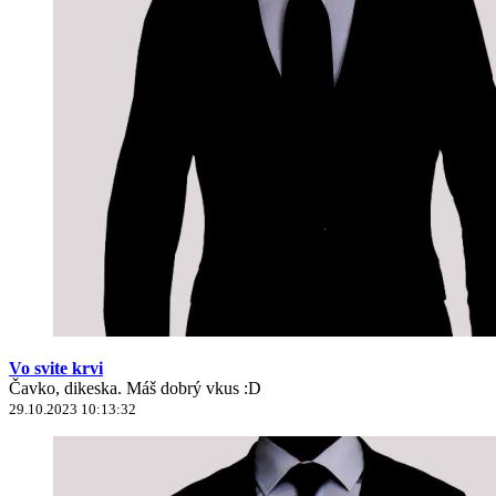
Vo svite krvi
Čavko, dikeska. Máš dobrý vkus :D
29.10.2023 10:13:32