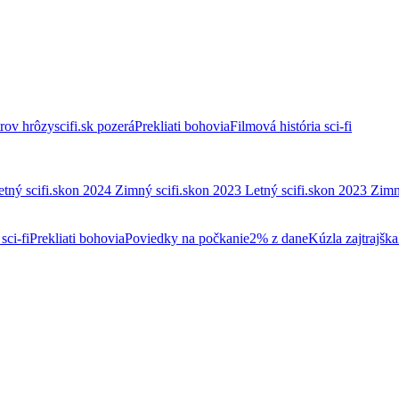
trov hrôzy
scifi.sk pozerá
Prekliati bohovia
Filmová história sci-fi
etný scifi.skon 2024
Zimný scifi.skon 2023
Letný scifi.skon 2023
Zimn
sci-fi
Prekliati bohovia
Poviedky na počkanie
2% z dane
Kúzla zajtrajška