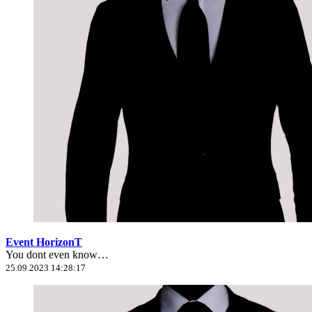
Event HorizonT
You dont even know…
25.09.2023 14:28:17