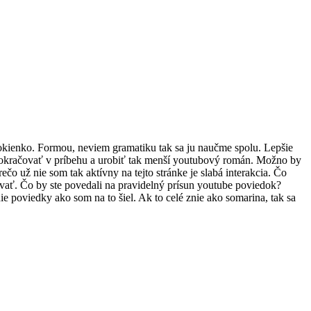
okienko. Formou, neviem gramatiku tak sa ju naučme spolu. Lepšie
 pokračovať v príbehu a urobiť tak menší youtubový román. Možno by
čo už nie som tak aktívny na tejto stránke je slabá interakcia. Čo
ovať. Čo by ste povedali na pravidelný prísun youtube poviedok?
 poviedky ako som na to šiel. Ak to celé znie ako somarina, tak sa