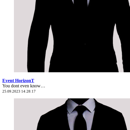
Event HorizonT
You dont even know…
25.09.2023 14:28:17