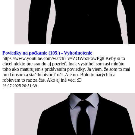
Poviedky na počkanie (105.) - Vyhodnotenie
https://www.youtube.com/watch? v=ZOWozFowPg8 Keby si to
chcel niekto pre srandu aj pozrieť. Inak vystrihol som asi minútu
toho ako maturujem s pridávaním poviedky. Ja viem, že som to mal
pred nosom a stačilo otvoriť oči. Ale no. Bolo to narýchlo a
robievam to raz za čas. Ako aj iné veci :D
26.07.2025 20:51:39