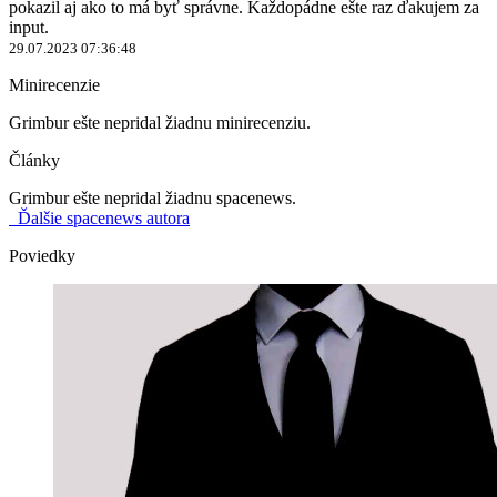
pokazil aj ako to má byť správne. Každopádne ešte raz ďakujem za
input.
29.07.2023 07:36:48
Minirecenzie
Grimbur ešte nepridal žiadnu minirecenziu.
Články
Grimbur ešte nepridal žiadnu spacenews.
Ďalšie spacenews autora
Poviedky