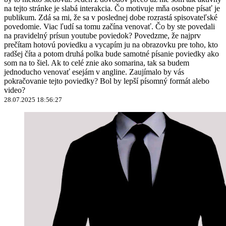
na tejto stránke je slabá interakcia. Čo motivuje mňa osobne písať je
publikum. Zdá sa mi, že sa v poslednej dobe rozrastá spisovateľské
povedomie. Viac ľudí sa tomu začína venovať. Čo by ste povedali
na pravidelný prísun youtube poviedok? Povedzme, že najprv
prečítam hotovú poviedku a vycapím ju na obrazovku pre toho, kto
radšej číta a potom druhá polka bude samotné písanie poviedky ako
som na to šiel. Ak to celé znie ako somarina, tak sa budem
jednoducho venovať esejám v angline. Zaujímalo by vás
pokračovanie tejto poviedky? Bol by lepší písomný formát alebo
video?
28.07.2025 18:56:27