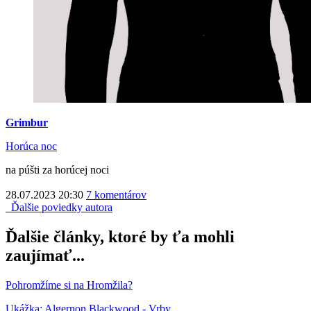
Grimbur
Horúca noc
na púšti za horúcej noci
28.07.2023 20:30
7 komentárov
Ďalšie poviedky autora
Ďalšie články, ktoré by ťa mohli
zaujímať...
Pohromžíme si na Hromžila?
Ukážka: Algernon Blackwood - Vrby