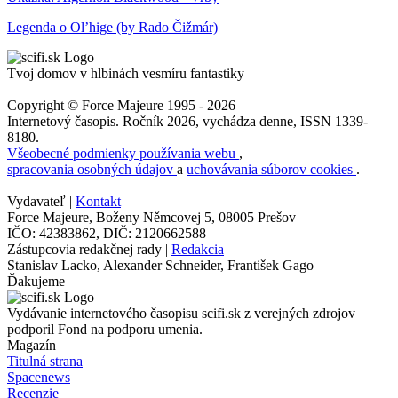
Legenda o Ol’hige (by Rado Čižmár)
Tvoj domov v hlbinách vesmíru fantastiky
Copyright © Force Majeure 1995 - 2026
Internetový časopis. Ročník 2026, vychádza denne, ISSN 1339-
8180.
Všeobecné podmienky používania webu
,
spracovania osobných údajov
a
uchovávania súborov cookies
.
Vydavateľ |
Kontakt
Force Majeure, Boženy Němcovej 5, 08005 Prešov
IČO: 42383862, DIČ: 2120662588
Zástupcovia redakčnej rady |
Redakcia
Stanislav Lacko, Alexander Schneider, František Gago
Ďakujeme
Vydávanie internetového časopisu scifi.sk z verejných zdrojov
podporil Fond na podporu umenia.
Magazín
Titulná strana
Spacenews
Recenzie