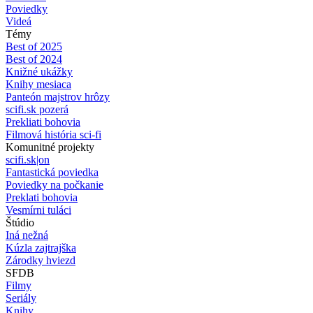
Poviedky
Videá
Témy
Best of 2025
Best of 2024
Knižné ukážky
Knihy mesiaca
Panteón majstrov hrôzy
scifi.sk pozerá
Prekliati bohovia
Filmová história sci-fi
Komunitné projekty
scifi.sk|on
Fantastická poviedka
Poviedky na počkanie
Preklati bohovia
Vesmírni tuláci
Štúdio
Iná nežná
Kúzla zajtrajška
Zárodky hviezd
SFDB
Filmy
Seriály
Knihy