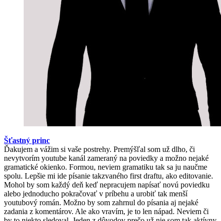
Šťastný princ
Ďakujem a vážim si vaše postrehy. Premýšľal som už dlho, či
nevytvorím youtube kanál zameraný na poviedky a možno nejaké
gramatické okienko. Formou, neviem gramatiku tak sa ju naučme
spolu. Lepšie mi ide písanie takzvaného first draftu, ako editovanie.
Mohol by som každý deň keď nepracujem napísať novú poviedku
alebo jednoducho pokračovať v príbehu a urobiť tak menší
youtubový román. Možno by som zahrnul do písania aj nejaké
zadania z komentárov. Ale ako vravím, je to len nápad. Neviem či
by to niekto sledoval. Jeden z dôvodov prečo už nie som tak aktívny