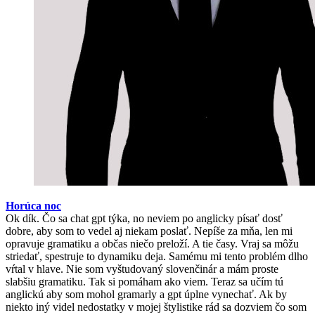
Horúca noc
Ok dík. Čo sa chat gpt týka, no neviem po anglicky písať dosť
dobre, aby som to vedel aj niekam poslať. Nepíše za mňa, len mi
opravuje gramatiku a občas niečo preloží. A tie časy. Vraj sa môžu
striedať, spestruje to dynamiku deja. Samému mi tento problém dlho
vŕtal v hlave. Nie som vyštudovaný slovenčinár a mám proste
slabšiu gramatiku. Tak si pomáham ako viem. Teraz sa učím tú
anglickú aby som mohol gramarly a gpt úplne vynechať. Ak by
niekto iný videl nedostatky v mojej štylistike rád sa dozviem čo som