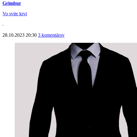
Grimbur
Vo svite krvi
.
28.10.2023 20:30
3 komentárov