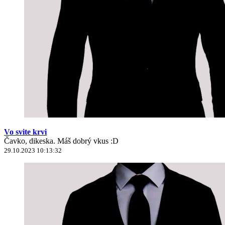
Vo svite krvi
Čavko, dikeska. Máš dobrý vkus :D
29.10.2023 10:13:32