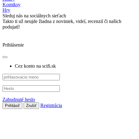
Komiksy
Hry
Sleduj nás na sociálnych sieťach
Takto ti už neujde žiadna z noviniek, videí, recenzií či našich
podujatí!
Prihlásenie
Cez konto na scifi.sk
Zabudnuté heslo
Registrácia
Prihlásiť
Zrušiť