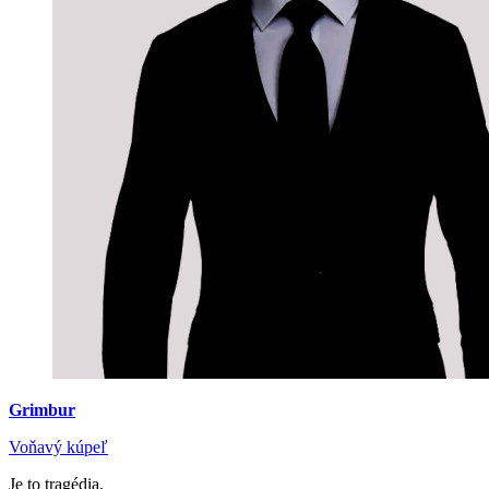
Grimbur
Voňavý kúpeľ
Je to tragédia.