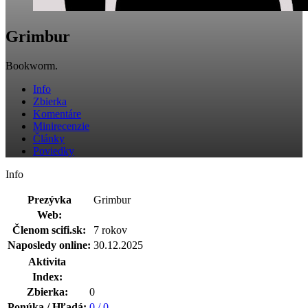
Grimbur
Bookworm.
Info
Zbierka
Komentáre
Minirecenzie
Články
Poviedky
Info
Prezývka
Grimbur
Web:
Členom scifi.sk:
7 rokov
Naposledy online:
30.12.2025
Aktivita
Index:
Zbierka:
0
Ponúka / Hľadá:
0 / 0