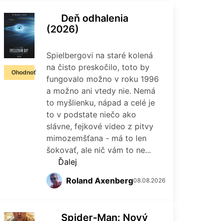
Deň odhalenia
(2026)
Spielbergovi na staré kolená
na čisto preskočilo, toto by
Ohodnoť
fungovalo možno v roku 1996
a možno ani vtedy nie. Nemá
to myšlienku, nápad a celé je
to v podstate niečo ako
slávne, fejkové video z pitvy
mimozemšťana - má to len
šokovať, ale nič vám to ne...
Ďalej
Roland Axenberg
08.08.2026
Spider-Man: Nový