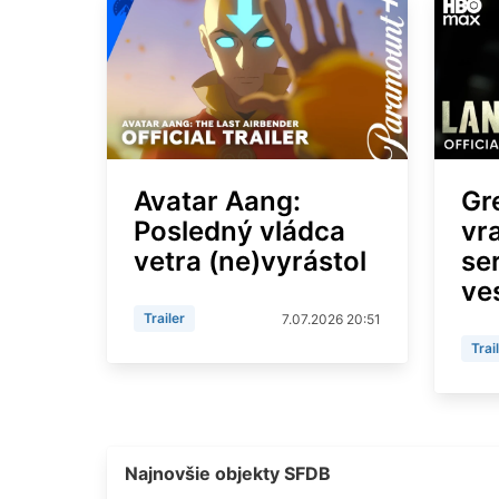
Avatar Aang:
Gr
Posledný vládca
vr
vetra (ne)vyrástol
ser
ve
Trailer
7.07.2026 20:51
Trai
Najnovšie objekty SFDB