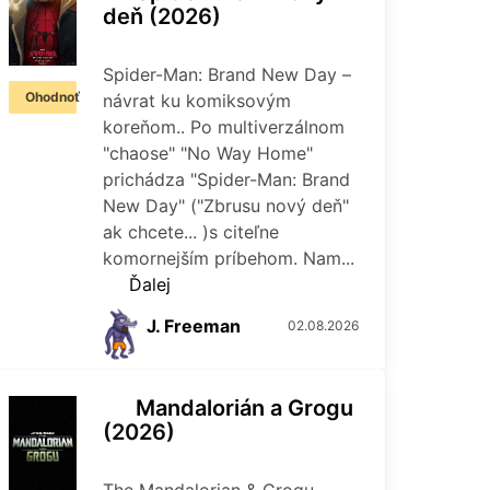
deň
(2026)
Spider-Man: Brand New Day –
Ohodnoť
návrat ku komiksovým
koreňom.. Po multiverzálnom
"chaose" "No Way Home"
prichádza "Spider-Man: Brand
New Day" ("Zbrusu nový deň"
ak chcete... )s citeľne
komornejším príbehom. Nam...
Ďalej
J. Freeman
02.08.2026
Mandalorián a Grogu
(2026)