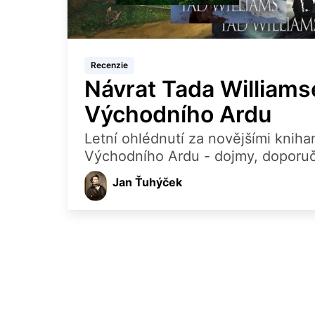
Recenzie
Návrat Tada Williams
Východního Ardu
Letní ohlédnutí za novějšími kniha
Východního Ardu - dojmy, doporuč
Jan Ťuhýček