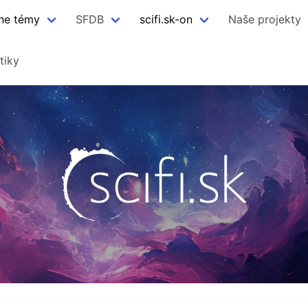
ne témy
SFDB
scifi.sk-on
Naše projekty
tiky