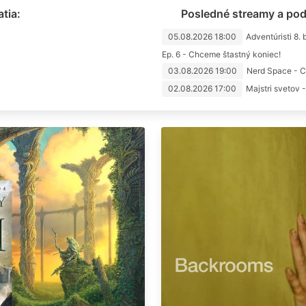
tia:
Posledné streamy a podu
05.08.2026 18:00
Adventúristi 8. 
Ep. 6 - Chceme štastný koniec!
03.08.2026 19:00
Nerd Space - C
02.08.2026 17:00
Majstri svetov