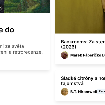
e do
Backrooms: Za ste
mi ze světa
(2026)
ení a retrorecenze.
Marek Páperíčko B
Sladké citróny a ho
tajomstvá
B.T. Niromwell
Rec