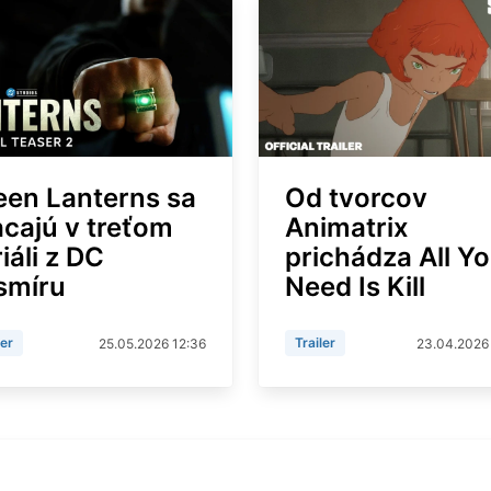
een Lanterns sa
Od tvorcov
acajú v treťom
Animatrix
iáli z DC
prichádza All Y
smíru
Need Is Kill
ler
Trailer
25.05.2026 12:36
23.04.2026