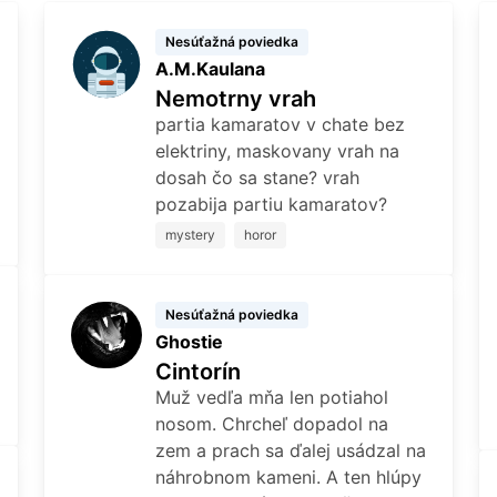
Nesúťažná poviedka
A.M.Kaulana
Nemotrny vrah
partia kamaratov v chate bez
elektriny, maskovany vrah na
dosah čo sa stane? vrah
pozabija partiu kamaratov?
mystery
horor
Nesúťažná poviedka
Ghostie
Cintorín
Muž vedľa mňa len potiahol
nosom. Chrcheľ dopadol na
zem a prach sa ďalej usádzal na
náhrobnom kameni. A ten hlúpy