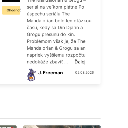
The Mandalorian & Grogu –
seriál na veľkom plátne Po
Ohodnoť
úspechu seriálu The
Mandalorian bolo len otázkou
času, kedy sa Din Djarin a
Grogu presunú do kín.
Problémom však je, že The
Mandalorian & Grogu sa ani
napriek vyššiemu rozpočtu
nedokáže zbaviť ...
Ďalej
J. Freeman
02.08.2026