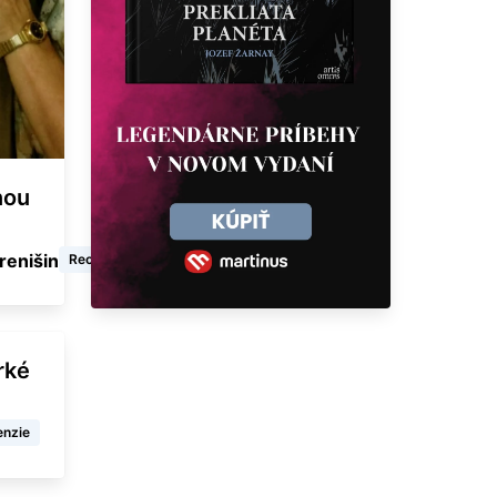
nou
renišin
Recenzie
rké
enzie