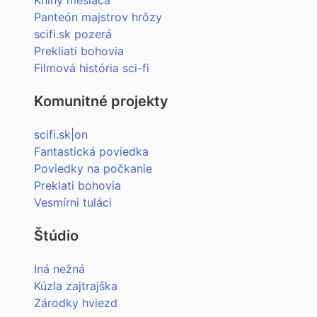
Panteón majstrov hrôzy
scifi.sk pozerá
Prekliati bohovia
Filmová história sci-fi
Komunitné projekty
scifi.sk|on
Fantastická poviedka
Poviedky na počkanie
Preklati bohovia
Vesmírni tuláci
Štúdio
Iná nežná
Kúzla zajtrajška
Zárodky hviezd