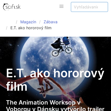
Magazín
Zábava
E.T. ako hororový film
E.T. ako hororový
film
The Animation Worksop v
Voborgu v Dánsku vytvorilo trailer