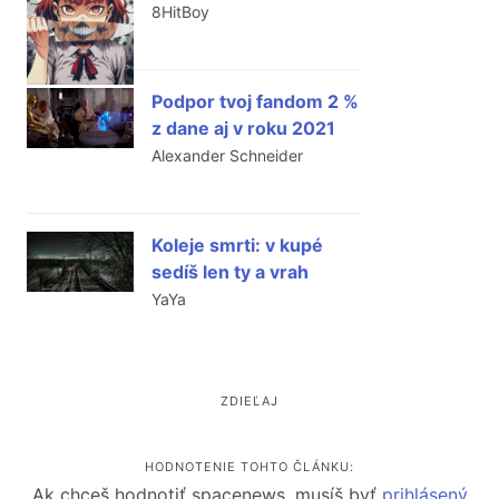
8HitBoy
Podpor tvoj fandom 2 %
z dane aj v roku 2021
Alexander Schneider
Koleje smrti: v kupé
sedíš len ty a vrah
YaYa
ZDIEĽAJ
HODNOTENIE TOHTO ČLÁNKU:
Ak chceš hodnotiť spacenews, musíš byť
prihlásený