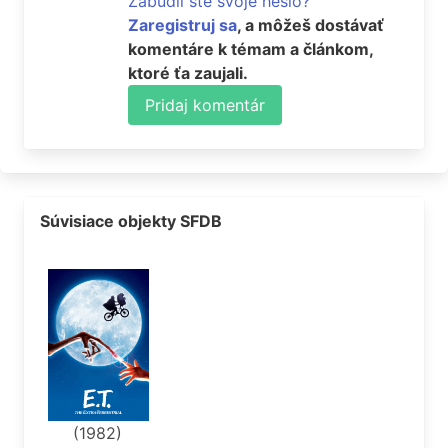
Zabudli ste svoje heslo?
Zaregistruj sa
, a môžeš dostávať
komentáre k témam a článkom,
ktoré ťa zaujali.
Pridaj komentár
Súvisiace objekty SFDB
(1982)