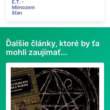
E.T. -
Mimozem
šťan
Ďalšie články, ktoré by ťa
mohli zaujímať...