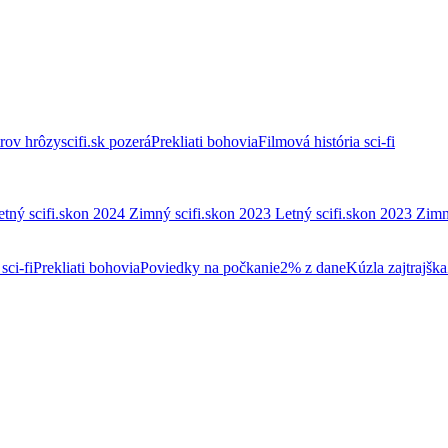
trov hrôzy
scifi.sk pozerá
Prekliati bohovia
Filmová história sci-fi
etný scifi.skon 2024
Zimný scifi.skon 2023
Letný scifi.skon 2023
Zimn
sci-fi
Prekliati bohovia
Poviedky na počkanie
2% z dane
Kúzla zajtrajška