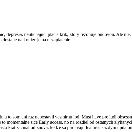
ic, depresia, neutichajuci plac a krik, ktory rezonuje budovou. Ale nie
as dostane na koniec je na nezaplatenie.
n a to som ani raz nepostavil vesmirnu lod. Must have pre ludi obsess
Je to momentalne sice Early access, no na rozdiel od ostatnych zlyhanyc
casto krat zacinat od znova, kedze sa pridavaju features kazdym updatom