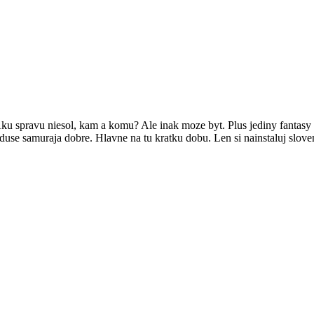
 Aku spravu niesol, kam a komu? Ale inak moze byt. Plus jediny fantasy 
use samuraja dobre. Hlavne na tu kratku dobu. Len si nainstaluj sloven