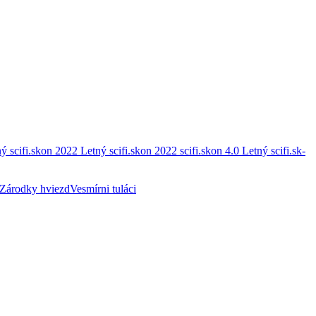
ý scifi.skon 2022
Letný scifi.skon 2022
scifi.skon 4.0
Letný scifi.sk-
Zárodky hviezd
Vesmírni tuláci