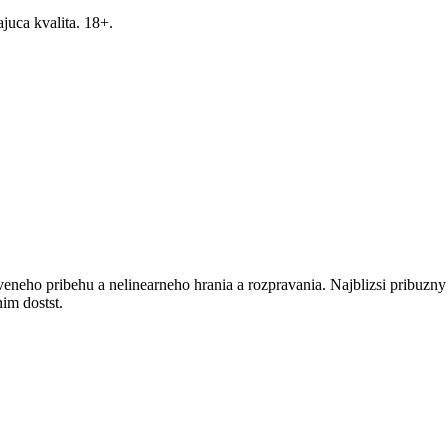
ajuca kvalita. 18+.
neho pribehu a nelinearneho hrania a rozpravania. Najblizsi pribuzny j
im dostst.