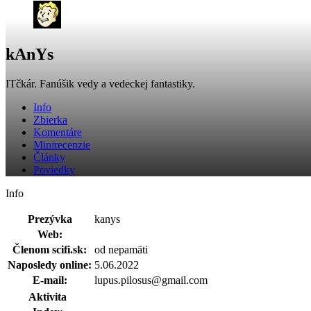
kAnYs
ITčkár. Fanúšik vedy a vedeckej fantastiky.
Info
Zbierka
Komentáre
Minirecenzie
Články
Poviedky
Info
Prezývka
kanys
Web:
Členom scifi.sk:
od nepamäti
Naposledy online:
5.06.2022
E-mail:
lupus.pilosus@gmail.com
Aktivita