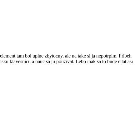
element tam bol uplne zbytocny, ale na take si ja nepotrpim. Pribeh
sku klavesnicu a nauc sa ju pouzivat. Lebo inak sa to bude citat asi