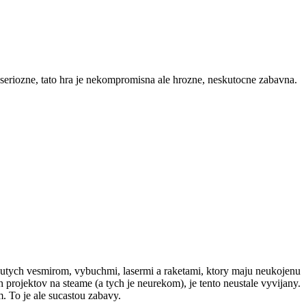
, seriozne, tato hra je nekompromisna ale hrozne, neskutocne zabavna.
nutych vesmirom, vybuchmi, lasermi a raketami, ktory maju neukojenu
h projektov na steame (a tych je neurekom), je tento neustale vyvijany.
. To je ale sucastou zabavy.