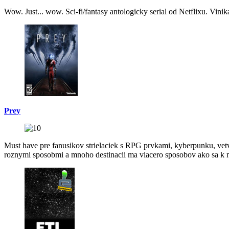
Wow. Just... wow. Sci-fi/fantasy antologicky serial od Netflixu. Vinik
Prey
Must have pre fanusikov strielaciek s RPG prvkami, kyberpunku, vetve
roznymi sposobmi a mnoho destinacii ma viacero sposobov ako sa k n