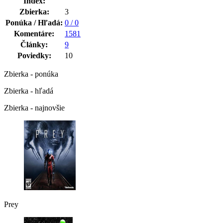
Index:
Zbierka:
3
Ponúka / Hľadá:
0 / 0
Komentáre:
1581
Články:
9
Poviedky:
10
Zbierka - ponúka
Zbierka - hľadá
Zbierka - najnovšie
Prey