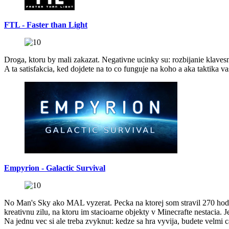
FTL - Faster than Light
Droga, ktoru by mali zakazat. Negativne ucinky su: rozbijanie klavesn
A ta satisfakcia, ked dojdete na to co funguje na koho a aka taktika v
Empyrion - Galactic Survival
No Man's Sky ako MAL vyzerat. Pecka na ktorej som stravil 270 hodi
kreativnu zilu, na ktoru im stacioarne objekty v Minecrafte nestacia. 
Na jednu vec si ale treba zvyknut: kedze sa hra vyvija, budete velmi 