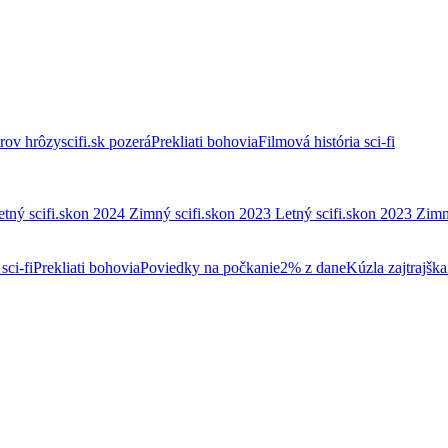
trov hrôzy
scifi.sk pozerá
Prekliati bohovia
Filmová história sci-fi
etný scifi.skon 2024
Zimný scifi.skon 2023
Letný scifi.skon 2023
Zimn
sci-fi
Prekliati bohovia
Poviedky na počkanie
2% z dane
Kúzla zajtrajška