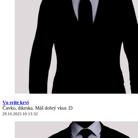
Vo svite krvi
Čavko, dikeska. Máš dobrý vkus :D
29.10.2023 10:13:32