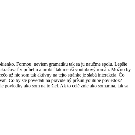
okienko. Formou, neviem gramatiku tak sa ju naučme spolu. Lepšie
 pokračovať v príbehu a urobiť tak menší youtubový román. Možno by
čo už nie som tak aktívny na tejto stránke je slabá interakcia. Čo
ovať. Čo by ste povedali na pravidelný prísun youtube poviedok?
 poviedky ako som na to šiel. Ak to celé znie ako somarina, tak sa