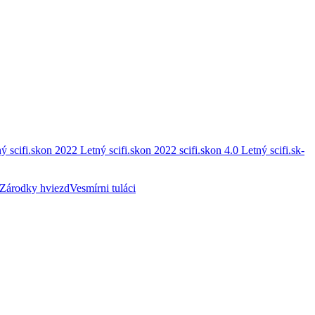
ý scifi.skon 2022
Letný scifi.skon 2022
scifi.skon 4.0
Letný scifi.sk-
Zárodky hviezd
Vesmírni tuláci