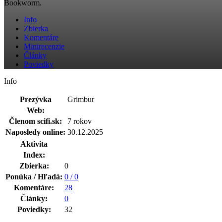
Bookworm.
Info
Zbierka
Komentáre
Minirecenzie
Články
Poviedky
Info
Prezývka
Grimbur
Web:
Členom scifi.sk:
7 rokov
Naposledy online:
30.12.2025
Aktivita
Index:
Zbierka:
0
Ponúka / Hľadá:
0 / 0
Komentáre:
28
Články:
0
Poviedky:
32