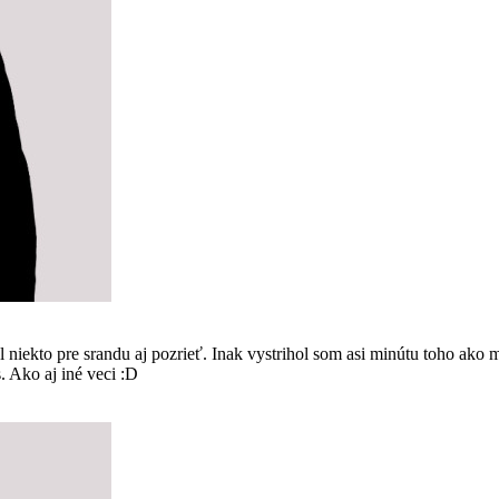
kto pre srandu aj pozrieť. Inak vystrihol som asi minútu toho ako m
s. Ako aj iné veci :D