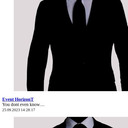
Event HorizonT
You dont even know…
25.09.2023 14:28:17