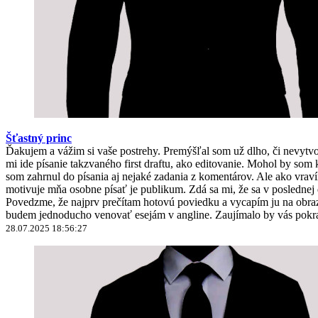
Šťastný princ
Ďakujem a vážim si vaše postrehy. Premýšľal som už dlho, či nevyt
mi ide písanie takzvaného first draftu, ako editovanie. Mohol by 
som zahrnul do písania aj nejaké zadania z komentárov. Ale ako vravím
motivuje mňa osobne písať je publikum. Zdá sa mi, že sa v poslednej
Povedzme, že najprv prečítam hotovú poviedku a vycapím ju na obrazo
budem jednoducho venovať esejám v angline. Zaujímalo by vás pokra
28.07.2025 18:56:27