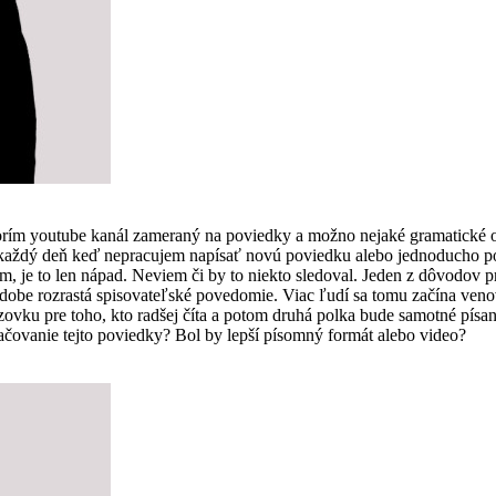
vorím youtube kanál zameraný na poviedky a možno nejaké gramatické 
som každý deň keď nepracujem napísať novú poviedku alebo jednoducho
, je to len nápad. Neviem či by to niekto sledoval. Jeden z dôvodov pre
 dobe rozrastá spisovateľské povedomie. Viac ľudí sa tomu začína ven
vku pre toho, kto radšej číta a potom druhá polka bude samotné písanie
čovanie tejto poviedky? Bol by lepší písomný formát alebo video?