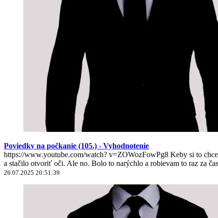
Poviedky na počkanie (105.) - Vyhodnotenie
https://www.youtube.com/watch? v=ZOWozFowPg8 Keby si to chcel nie
a stačilo otvoriť oči. Ale no. Bolo to narýchlo a robievam to raz za ča
26.07.2025 20:51:39