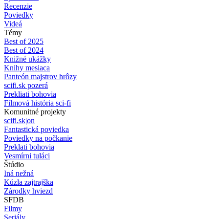
Recenzie
Poviedky
Videá
Témy
Best of 2025
Best of 2024
Knižné ukážky
Knihy mesiaca
Panteón majstrov hrôzy
scifi.sk pozerá
Prekliati bohovia
Filmová história sci-fi
Komunitné projekty
scifi.sk|on
Fantastická poviedka
Poviedky na počkanie
Preklati bohovia
Vesmírni tuláci
Štúdio
Iná nežná
Kúzla zajtrajška
Zárodky hviezd
SFDB
Filmy
Seriály