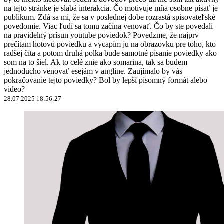
na tejto stránke je slabá interakcia. Čo motivuje mňa osobne písať je
publikum. Zdá sa mi, že sa v poslednej dobe rozrastá spisovateľské
povedomie. Viac ľudí sa tomu začína venovať. Čo by ste povedali
na pravidelný prísun youtube poviedok? Povedzme, že najprv
prečítam hotovú poviedku a vycapím ju na obrazovku pre toho, kto
radšej číta a potom druhá polka bude samotné písanie poviedky ako
som na to šiel. Ak to celé znie ako somarina, tak sa budem
jednoducho venovať esejám v angline. Zaujímalo by vás
pokračovanie tejto poviedky? Bol by lepší písomný formát alebo
video?
28.07.2025 18:56:27