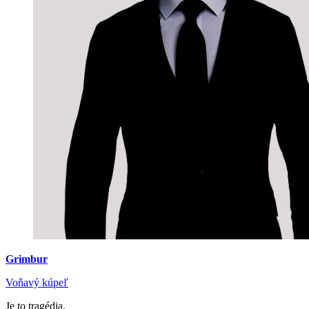
Grimbur
Voňavý kúpeľ
Je to tragédia.