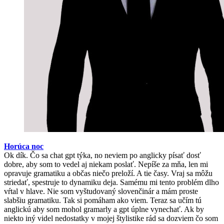
Horúca noc
Ok dík. Čo sa chat gpt týka, no neviem po anglicky písať dosť
dobre, aby som to vedel aj niekam poslať. Nepíše za mňa, len mi
opravuje gramatiku a občas niečo preloží. A tie časy. Vraj sa môžu
striedať, spestruje to dynamiku deja. Samému mi tento problém dlho
vŕtal v hlave. Nie som vyštudovaný slovenčinár a mám proste
slabšiu gramatiku. Tak si pomáham ako viem. Teraz sa učím tú
anglickú aby som mohol gramarly a gpt úplne vynechať. Ak by
niekto iný videl nedostatky v mojej štylistike rád sa dozviem čo som