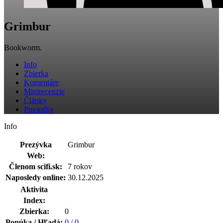
Grimbur
Bookworm.
Info
Zbierka
Komentáre
Minirecenzie
Články
Poviedky
Info
Prezývka
Grimbur
Web:
Členom scifi.sk:
7 rokov
Naposledy online:
30.12.2025
Aktivita
Index:
Zbierka:
0
Ponúka / Hľadá:
0 / 0