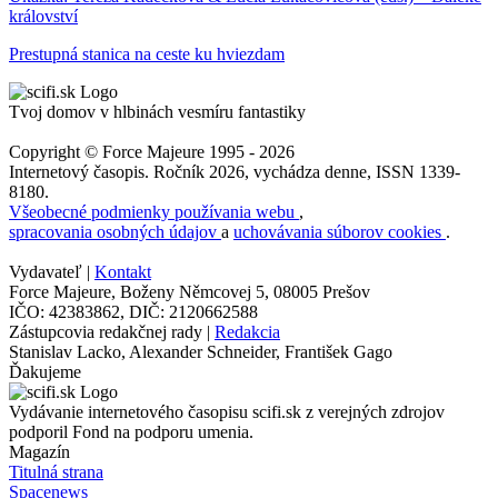
království
Prestupná stanica na ceste ku hviezdam
Tvoj domov v hlbinách vesmíru fantastiky
Copyright © Force Majeure 1995 - 2026
Internetový časopis. Ročník 2026, vychádza denne, ISSN 1339-
8180.
Všeobecné podmienky používania webu
,
spracovania osobných údajov
a
uchovávania súborov cookies
.
Vydavateľ |
Kontakt
Force Majeure, Boženy Němcovej 5, 08005 Prešov
IČO: 42383862, DIČ: 2120662588
Zástupcovia redakčnej rady |
Redakcia
Stanislav Lacko, Alexander Schneider, František Gago
Ďakujeme
Vydávanie internetového časopisu scifi.sk z verejných zdrojov
podporil Fond na podporu umenia.
Magazín
Titulná strana
Spacenews