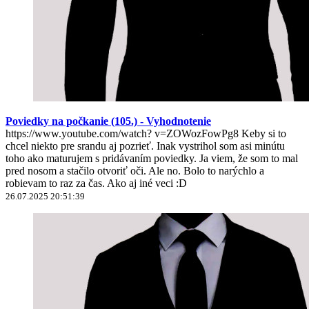
Poviedky na počkanie (105.) - Vyhodnotenie
https://www.youtube.com/watch? v=ZOWozFowPg8 Keby si to
chcel niekto pre srandu aj pozrieť. Inak vystrihol som asi minútu
toho ako maturujem s pridávaním poviedky. Ja viem, že som to mal
pred nosom a stačilo otvoriť oči. Ale no. Bolo to narýchlo a
robievam to raz za čas. Ako aj iné veci :D
26.07.2025 20:51:39