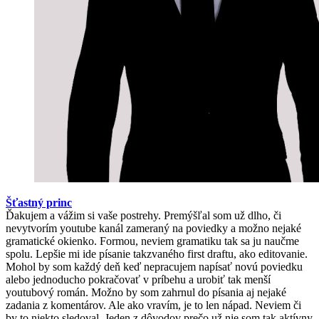
Šťastný princ
Ďakujem a vážim si vaše postrehy. Premýšľal som už dlho, či
nevytvorím youtube kanál zameraný na poviedky a možno nejaké
gramatické okienko. Formou, neviem gramatiku tak sa ju naučme
spolu. Lepšie mi ide písanie takzvaného first draftu, ako editovanie.
Mohol by som každý deň keď nepracujem napísať novú poviedku
alebo jednoducho pokračovať v príbehu a urobiť tak menší
youtubový román. Možno by som zahrnul do písania aj nejaké
zadania z komentárov. Ale ako vravím, je to len nápad. Neviem či
by to niekto sledoval. Jeden z dôvodov prečo už nie som tak aktívny