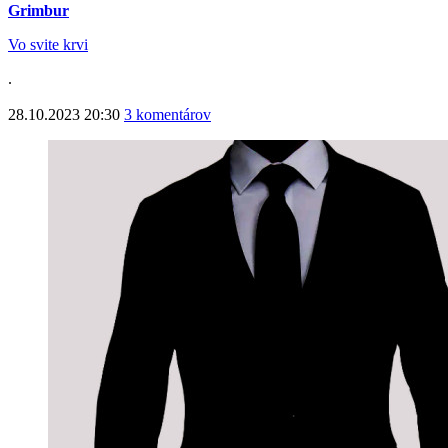
Grimbur
Vo svite krvi
.
28.10.2023 20:30
3 komentárov