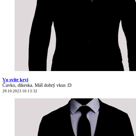
Vo svite krvi
Čavko, dikeska. Máš dobrý vkus :D
29.10.2023 10:13:32