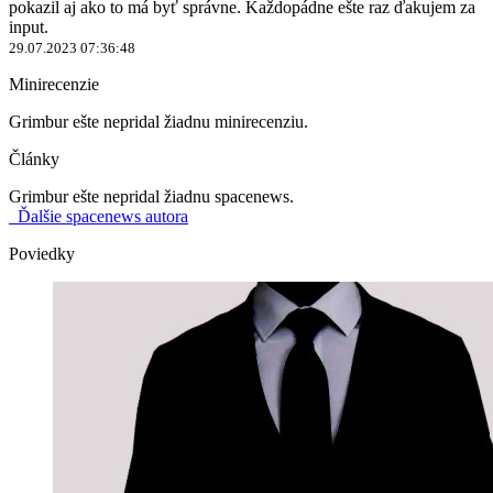
pokazil aj ako to má byť správne. Každopádne ešte raz ďakujem za
input.
29.07.2023 07:36:48
Minirecenzie
Grimbur ešte nepridal žiadnu minirecenziu.
Články
Grimbur ešte nepridal žiadnu spacenews.
Ďalšie spacenews autora
Poviedky