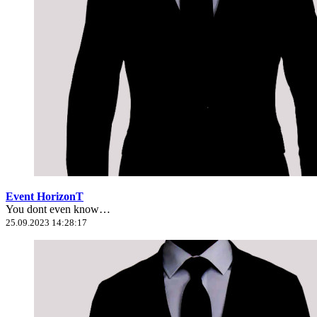
Event HorizonT
You dont even know…
25.09.2023 14:28:17