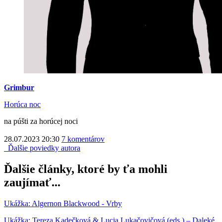
Grimbur
Horúca noc
na púšti za horúcej noci
28.07.2023 20:30
7 komentárov
Ďalšie poviedky autora
Ďalšie články, ktoré by ťa mohli
zaujímať...
Ukážka: Algernon Blackwood - Vrby
Ukážka: Tereza Kadečková & Lucia Lukačovičová (eds.) – Daleké