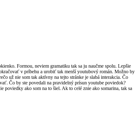
okienko. Formou, neviem gramatiku tak sa ju naučme spolu. Lepšie
 pokračovať v príbehu a urobiť tak menší youtubový román. Možno by
čo už nie som tak aktívny na tejto stránke je slabá interakcia. Čo
ovať. Čo by ste povedali na pravidelný prísun youtube poviedok?
 poviedky ako som na to šiel. Ak to celé znie ako somarina, tak sa