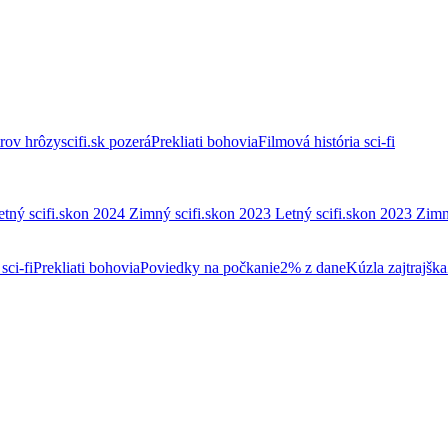
trov hrôzy
scifi.sk pozerá
Prekliati bohovia
Filmová história sci-fi
etný scifi.skon 2024
Zimný scifi.skon 2023
Letný scifi.skon 2023
Zimn
sci-fi
Prekliati bohovia
Poviedky na počkanie
2% z dane
Kúzla zajtrajška