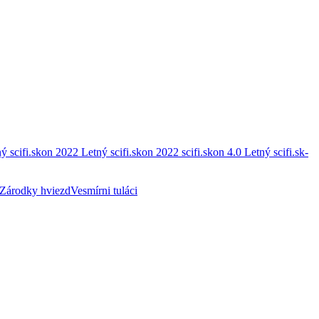
ý scifi.skon 2022
Letný scifi.skon 2022
scifi.skon 4.0
Letný scifi.sk-
Zárodky hviezd
Vesmírni tuláci