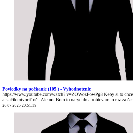
Poviedky na počkanie (105.) - Vyhodnotenie
https://www.youtube.com/watch? v=ZOWozFowPg8 Keby si to chcel nie
a stačilo otvoriť oči. Ale no. Bolo to narýchlo a robievam to raz za ča
26.07.2025 20:51:39