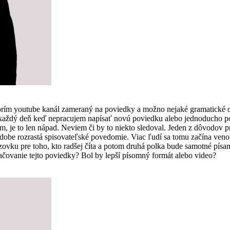
vorím youtube kanál zameraný na poviedky a možno nejaké gramatické 
som každý deň keď nepracujem napísať novú poviedku alebo jednoducho
, je to len nápad. Neviem či by to niekto sledoval. Jeden z dôvodov pre
 dobe rozrastá spisovateľské povedomie. Viac ľudí sa tomu začína ven
vku pre toho, kto radšej číta a potom druhá polka bude samotné písanie
čovanie tejto poviedky? Bol by lepší písomný formát alebo video?