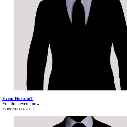
Event HorizonT
You dont even know…
25.09.2023 14:28:17