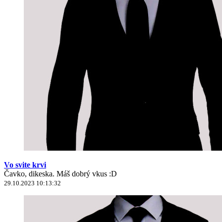
Vo svite krvi
Čavko, dikeska. Máš dobrý vkus :D
29.10.2023 10:13:32