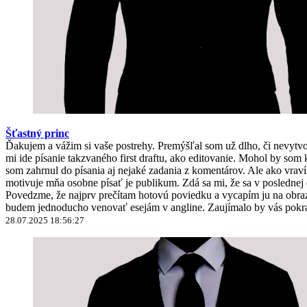
Šťastný princ
Ďakujem a vážim si vaše postrehy. Premýšľal som už dlho, či nevyt
mi ide písanie takzvaného first draftu, ako editovanie. Mohol by 
som zahrnul do písania aj nejaké zadania z komentárov. Ale ako vravím
motivuje mňa osobne písať je publikum. Zdá sa mi, že sa v poslednej
Povedzme, že najprv prečítam hotovú poviedku a vycapím ju na obrazo
budem jednoducho venovať esejám v angline. Zaujímalo by vás pokra
28.07.2025 18:56:27