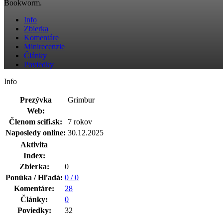
Bookworm.
Info
Zbierka
Komentáre
Minirecenzie
Články
Poviedky
Info
Prezývka
Grimbur
Web:
Členom scifi.sk:
7 rokov
Naposledy online:
30.12.2025
Aktivita
Index:
Zbierka:
0
Ponúka / Hľadá:
0 / 0
Komentáre:
28
Články:
0
Poviedky:
32