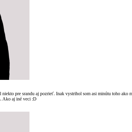
kto pre srandu aj pozrieť. Inak vystrihol som asi minútu toho ako m
s. Ako aj iné veci :D