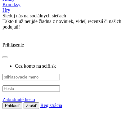
Komiksy
Hry
Sleduj nás na sociálnych sieťach
Takto ti už neujde žiadna z noviniek, videí, recenzií či našich
podujatí!
Prihlásenie
Cez konto na scifi.sk
Zabudnuté heslo
Registrácia
Prihlásiť
Zrušiť