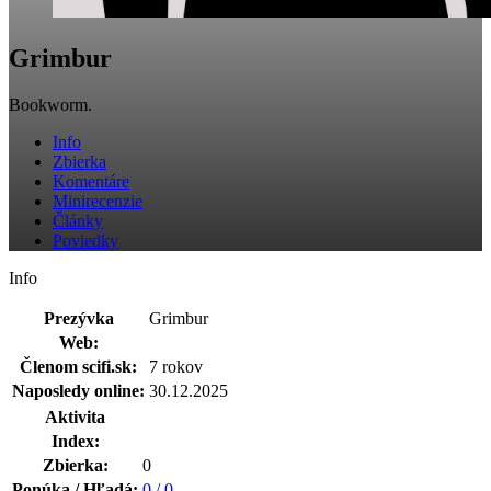
Grimbur
Bookworm.
Info
Zbierka
Komentáre
Minirecenzie
Články
Poviedky
Info
Prezývka
Grimbur
Web:
Členom scifi.sk:
7 rokov
Naposledy online:
30.12.2025
Aktivita
Index:
Zbierka:
0
Ponúka / Hľadá:
0 / 0