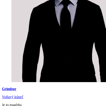
Grimbur
Voňavý kúpeľ
Je to tragédia.