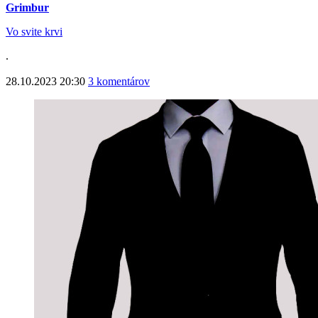
Grimbur
Vo svite krvi
.
28.10.2023 20:30
3 komentárov