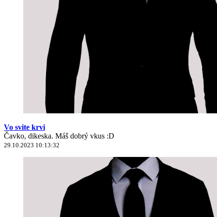
Vo svite krvi
Čavko, dikeska. Máš dobrý vkus :D
29.10.2023 10:13:32