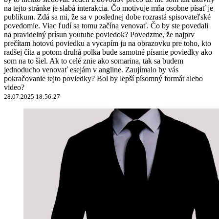
na tejto stránke je slabá interakcia. Čo motivuje mňa osobne písať je
publikum. Zdá sa mi, že sa v poslednej dobe rozrastá spisovateľské
povedomie. Viac ľudí sa tomu začína venovať. Čo by ste povedali
na pravidelný prísun youtube poviedok? Povedzme, že najprv
prečítam hotovú poviedku a vycapím ju na obrazovku pre toho, kto
radšej číta a potom druhá polka bude samotné písanie poviedky ako
som na to šiel. Ak to celé znie ako somarina, tak sa budem
jednoducho venovať esejám v angline. Zaujímalo by vás
pokračovanie tejto poviedky? Bol by lepší písomný formát alebo
video?
28.07.2025 18:56:27