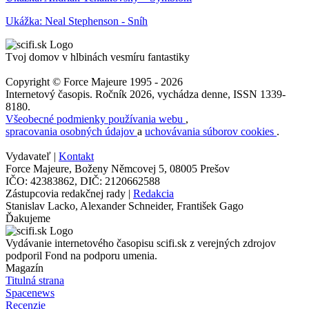
Ukážka: Neal Stephenson - Sníh
Tvoj domov v hlbinách vesmíru fantastiky
Copyright © Force Majeure 1995 - 2026
Internetový časopis. Ročník 2026, vychádza denne, ISSN 1339-
8180.
Všeobecné podmienky používania webu
,
spracovania osobných údajov
a
uchovávania súborov cookies
.
Vydavateľ |
Kontakt
Force Majeure, Boženy Němcovej 5, 08005 Prešov
IČO: 42383862, DIČ: 2120662588
Zástupcovia redakčnej rady |
Redakcia
Stanislav Lacko, Alexander Schneider, František Gago
Ďakujeme
Vydávanie internetového časopisu scifi.sk z verejných zdrojov
podporil Fond na podporu umenia.
Magazín
Titulná strana
Spacenews
Recenzie