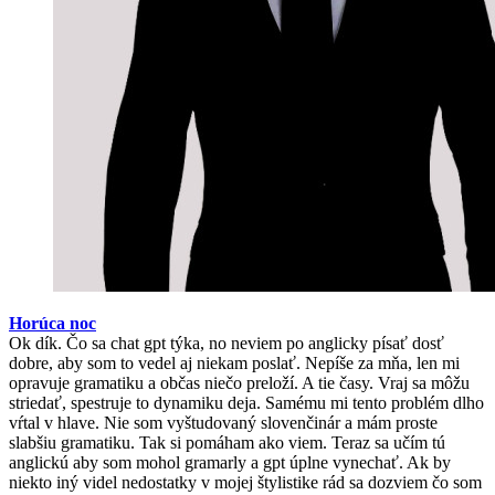
Horúca noc
Ok dík. Čo sa chat gpt týka, no neviem po anglicky písať dosť
dobre, aby som to vedel aj niekam poslať. Nepíše za mňa, len mi
opravuje gramatiku a občas niečo preloží. A tie časy. Vraj sa môžu
striedať, spestruje to dynamiku deja. Samému mi tento problém dlho
vŕtal v hlave. Nie som vyštudovaný slovenčinár a mám proste
slabšiu gramatiku. Tak si pomáham ako viem. Teraz sa učím tú
anglickú aby som mohol gramarly a gpt úplne vynechať. Ak by
niekto iný videl nedostatky v mojej štylistike rád sa dozviem čo som