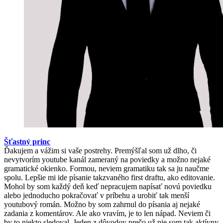
Šťastný princ
Ďakujem a vážim si vaše postrehy. Premýšľal som už dlho, či
nevytvorím youtube kanál zameraný na poviedky a možno nejaké
gramatické okienko. Formou, neviem gramatiku tak sa ju naučme
spolu. Lepšie mi ide písanie takzvaného first draftu, ako editovanie.
Mohol by som každý deň keď nepracujem napísať novú poviedku
alebo jednoducho pokračovať v príbehu a urobiť tak menší
youtubový román. Možno by som zahrnul do písania aj nejaké
zadania z komentárov. Ale ako vravím, je to len nápad. Neviem či
by to niekto sledoval. Jeden z dôvodov prečo už nie som tak aktívny