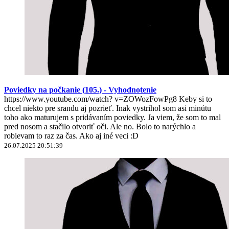
Poviedky na počkanie (105.) - Vyhodnotenie
https://www.youtube.com/watch? v=ZOWozFowPg8 Keby si to
chcel niekto pre srandu aj pozrieť. Inak vystrihol som asi minútu
toho ako maturujem s pridávaním poviedky. Ja viem, že som to mal
pred nosom a stačilo otvoriť oči. Ale no. Bolo to narýchlo a
robievam to raz za čas. Ako aj iné veci :D
26.07.2025 20:51:39