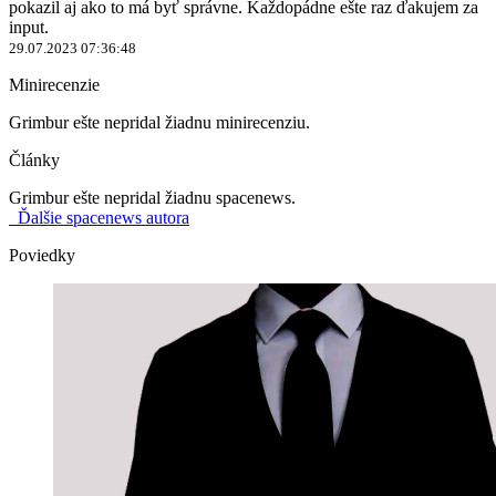
pokazil aj ako to má byť správne. Každopádne ešte raz ďakujem za
input.
29.07.2023 07:36:48
Minirecenzie
Grimbur ešte nepridal žiadnu minirecenziu.
Články
Grimbur ešte nepridal žiadnu spacenews.
Ďalšie spacenews autora
Poviedky