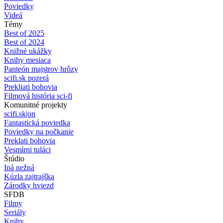
Poviedky
Videá
Témy
Best of 2025
Best of 2024
Knižné ukážky
Knihy mesiaca
Panteón majstrov hrôzy
scifi.sk pozerá
Prekliati bohovia
Filmová história sci-fi
Komunitné projekty
scifi.sk|on
Fantastická poviedka
Poviedky na počkanie
Preklati bohovia
Vesmírni tuláci
Štúdio
Iná nežná
Kúzla zajtrajška
Zárodky hviezd
SFDB
Filmy
Seriály
Knihy