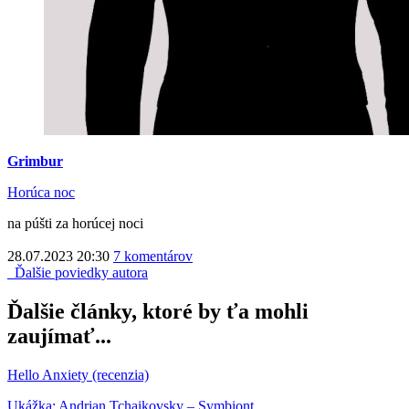
Grimbur
Horúca noc
na púšti za horúcej noci
28.07.2023 20:30
7 komentárov
Ďalšie poviedky autora
Ďalšie články, ktoré by ťa mohli
zaujímať...
Hello Anxiety (recenzia)
Ukážka: Andrian Tchaikovsky – Symbiont