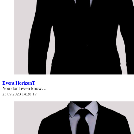
Event HorizonT
You dont even know…
25.09.2023 14:28:17