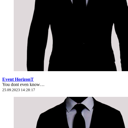
Event HorizonT
You dont even know…
25.09.2023 14:28:17