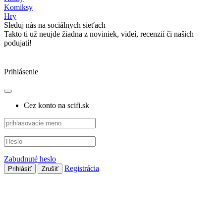
Komiksy
Hry
Sleduj nás na sociálnych sieťach
Takto ti už neujde žiadna z noviniek, videí, recenzií či našich
podujatí!
Prihlásenie
Cez konto na scifi.sk
Zabudnuté heslo
Registrácia
Prihlásiť
Zrušiť