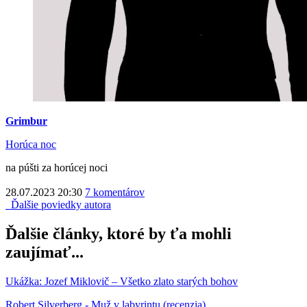
Grimbur
Horúca noc
na púšti za horúcej noci
28.07.2023 20:30
7 komentárov
Ďalšie poviedky autora
Ďalšie články, ktoré by ťa mohli
zaujímať...
Ukážka: Jozef Miklovič – Všetko zlato starých bohov
Robert Silverberg - Muž v labyrintu (recenzia)