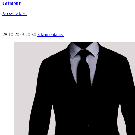
Grimbur
Vo svite krvi
.
28.10.2023 20:30
3 komentárov