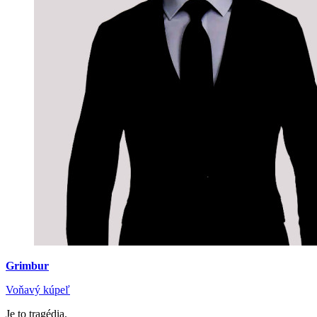
Grimbur
Voňavý kúpeľ
Je to tragédia.