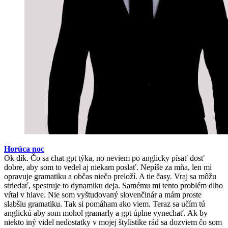
Horúca noc
Ok dík. Čo sa chat gpt týka, no neviem po anglicky písať dosť
dobre, aby som to vedel aj niekam poslať. Nepíše za mňa, len mi
opravuje gramatiku a občas niečo preloží. A tie časy. Vraj sa môžu
striedať, spestruje to dynamiku deja. Samému mi tento problém dlho
vŕtal v hlave. Nie som vyštudovaný slovenčinár a mám proste
slabšiu gramatiku. Tak si pomáham ako viem. Teraz sa učím tú
anglickú aby som mohol gramarly a gpt úplne vynechať. Ak by
niekto iný videl nedostatky v mojej štylistike rád sa dozviem čo som