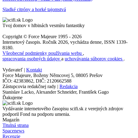
Sladké citróny a horké tajomstvá
Tvoj domov v hlbinách vesmíru fantastiky
Copyright © Force Majeure 1995 - 2026
Internetový časopis. Ročník 2026, vychádza denne, ISSN 1339-
8180.
Všeobecné podmienky používania webu
,
spracovania osobných údajov
a
uchovávania súborov cookies
.
Vydavateľ |
Kontakt
Force Majeure, Boženy Němcovej 5, 08005 Prešov
IČO: 42383862, DIČ: 2120662588
Zástupcovia redakčnej rady |
Redakcia
Stanislav Lacko, Alexander Schneider, František Gago
Ďakujeme
Vydávanie internetového časopisu scifi.sk z verejných zdrojov
podporil Fond na podporu umenia.
Magazín
Titulná strana
Spacenews
Recenzie