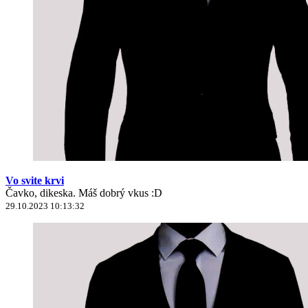
Vo svite krvi
Čavko, dikeska. Máš dobrý vkus :D
29.10.2023 10:13:32