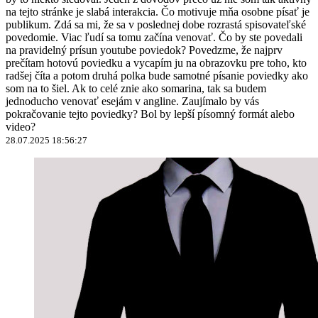
na tejto stránke je slabá interakcia. Čo motivuje mňa osobne písať je
publikum. Zdá sa mi, že sa v poslednej dobe rozrastá spisovateľské
povedomie. Viac ľudí sa tomu začína venovať. Čo by ste povedali
na pravidelný prísun youtube poviedok? Povedzme, že najprv
prečítam hotovú poviedku a vycapím ju na obrazovku pre toho, kto
radšej číta a potom druhá polka bude samotné písanie poviedky ako
som na to šiel. Ak to celé znie ako somarina, tak sa budem
jednoducho venovať esejám v angline. Zaujímalo by vás
pokračovanie tejto poviedky? Bol by lepší písomný formát alebo
video?
28.07.2025 18:56:27