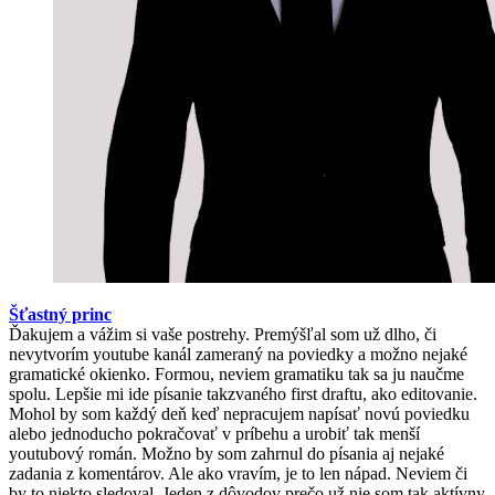
Šťastný princ
Ďakujem a vážim si vaše postrehy. Premýšľal som už dlho, či
nevytvorím youtube kanál zameraný na poviedky a možno nejaké
gramatické okienko. Formou, neviem gramatiku tak sa ju naučme
spolu. Lepšie mi ide písanie takzvaného first draftu, ako editovanie.
Mohol by som každý deň keď nepracujem napísať novú poviedku
alebo jednoducho pokračovať v príbehu a urobiť tak menší
youtubový román. Možno by som zahrnul do písania aj nejaké
zadania z komentárov. Ale ako vravím, je to len nápad. Neviem či
by to niekto sledoval. Jeden z dôvodov prečo už nie som tak aktívny