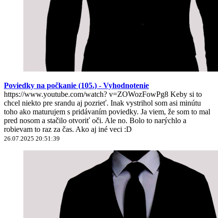
Poviedky na počkanie (105.) - Vyhodnotenie
https://www.youtube.com/watch? v=ZOWozFowPg8 Keby si to
chcel niekto pre srandu aj pozrieť. Inak vystrihol som asi minútu
toho ako maturujem s pridávaním poviedky. Ja viem, že som to mal
pred nosom a stačilo otvoriť oči. Ale no. Bolo to narýchlo a
robievam to raz za čas. Ako aj iné veci :D
26.07.2025 20:51:39