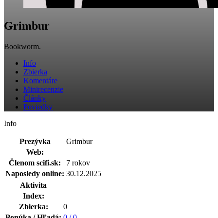
Grimbur
Bookworm.
Info
Zbierka
Komentáre
Minirecenzie
Články
Poviedky
Info
Prezývka
Grimbur
Web:
Členom scifi.sk:
7 rokov
Naposledy online:
30.12.2025
Aktivita
Index:
Zbierka:
0
Ponúka / Hľadá:
0 / 0