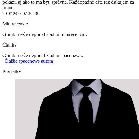
pokazil aj ako to má byť správne. Každopádne ešte raz ďakujem za
input.
29.07.2023 07:36:48
Minirecenzie
Grimbur ešte nepridal žiadnu minirecenziu.
Články
Grimbur ešte nepridal žiadnu spacenews.
Ďalšie spacenews autora
Poviedky