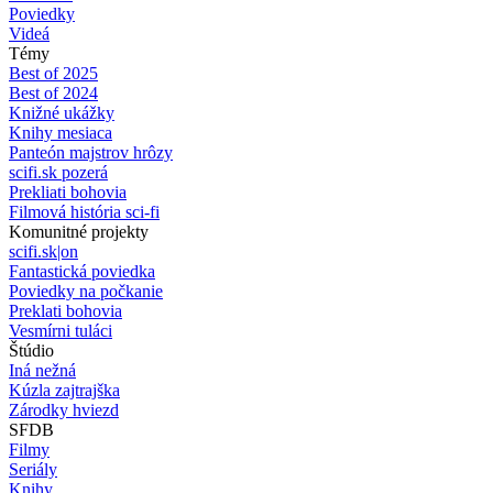
Poviedky
Videá
Témy
Best of 2025
Best of 2024
Knižné ukážky
Knihy mesiaca
Panteón majstrov hrôzy
scifi.sk pozerá
Prekliati bohovia
Filmová história sci-fi
Komunitné projekty
scifi.sk|on
Fantastická poviedka
Poviedky na počkanie
Preklati bohovia
Vesmírni tuláci
Štúdio
Iná nežná
Kúzla zajtrajška
Zárodky hviezd
SFDB
Filmy
Seriály
Knihy