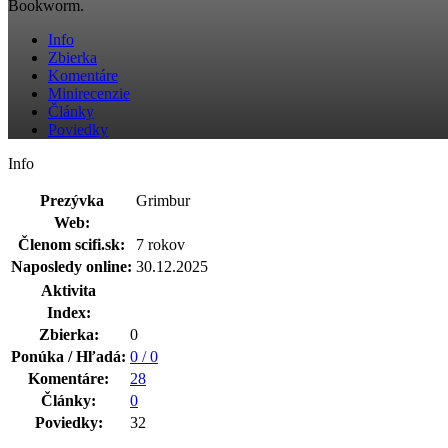
Bookworm.
Info
Zbierka
Komentáre
Minirecenzie
Články
Poviedky
Info
Prezývka
Grimbur
Web:
Členom scifi.sk:
7 rokov
Naposledy online:
30.12.2025
Aktivita
Index:
Zbierka:
0
Ponúka / Hľadá:
0 / 0
Komentáre:
28
Články:
0
Poviedky:
32