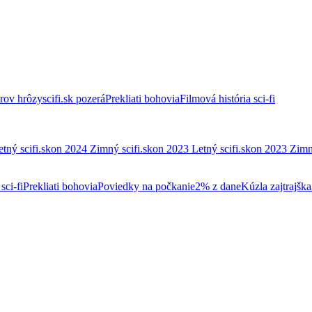
trov hrôzy
scifi.sk pozerá
Prekliati bohovia
Filmová história sci-fi
etný scifi.skon 2024
Zimný scifi.skon 2023
Letný scifi.skon 2023
Zimn
sci-fi
Prekliati bohovia
Poviedky na počkanie
2% z dane
Kúzla zajtrajška