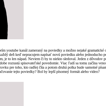
vorím youtube kanál zameraný na poviedky a možno nejaké gramatické 
som každý deň keď nepracujem napísať novú poviedku alebo jednoducho
, je to len nápad. Neviem či by to niekto sledoval. Jeden z dôvodov pre
 dobe rozrastá spisovateľské povedomie. Viac ľudí sa tomu začína ven
vku pre toho, kto radšej číta a potom druhá polka bude samotné písanie
čovanie tejto poviedky? Bol by lepší písomný formát alebo video?