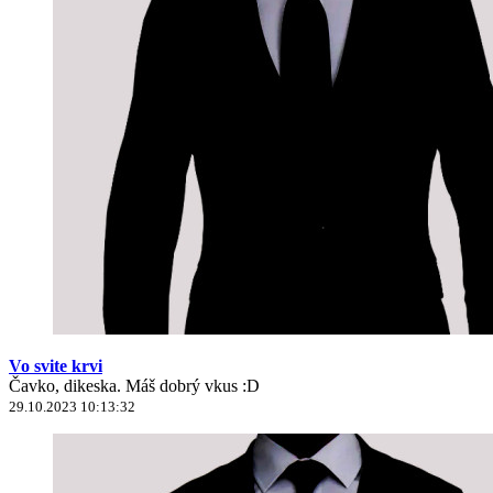
Vo svite krvi
Čavko, dikeska. Máš dobrý vkus :D
29.10.2023 10:13:32