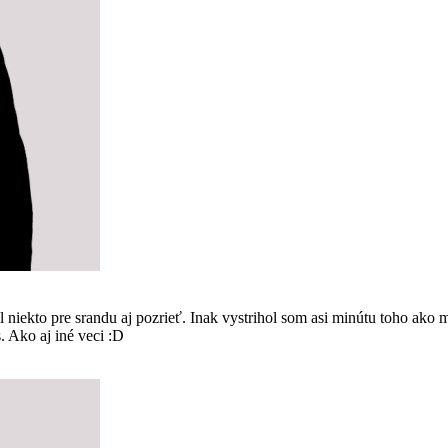
kto pre srandu aj pozrieť. Inak vystrihol som asi minútu toho ako m
s. Ako aj iné veci :D