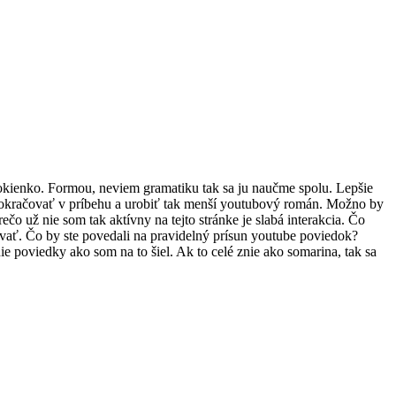
okienko. Formou, neviem gramatiku tak sa ju naučme spolu. Lepšie
 pokračovať v príbehu a urobiť tak menší youtubový román. Možno by
čo už nie som tak aktívny na tejto stránke je slabá interakcia. Čo
ovať. Čo by ste povedali na pravidelný prísun youtube poviedok?
 poviedky ako som na to šiel. Ak to celé znie ako somarina, tak sa