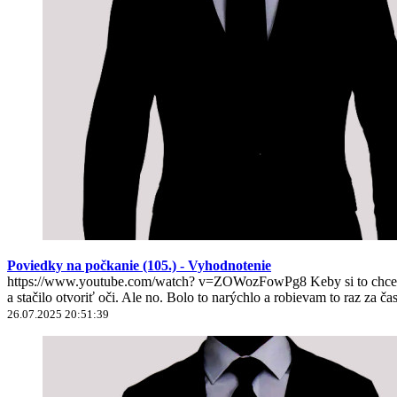
Poviedky na počkanie (105.) - Vyhodnotenie
https://www.youtube.com/watch? v=ZOWozFowPg8 Keby si to chcel nie
a stačilo otvoriť oči. Ale no. Bolo to narýchlo a robievam to raz za ča
26.07.2025 20:51:39