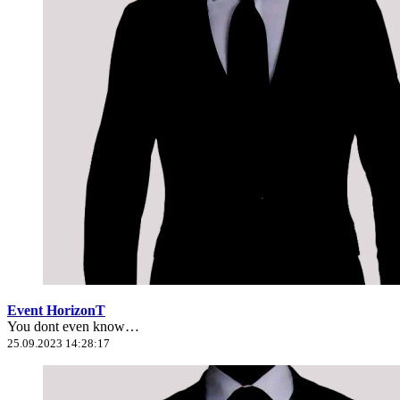
Event HorizonT
You dont even know…
25.09.2023 14:28:17