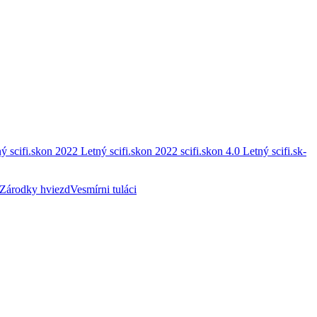
ý scifi.skon 2022
Letný scifi.skon 2022
scifi.skon 4.0
Letný scifi.sk-
Zárodky hviezd
Vesmírni tuláci