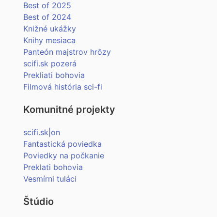
Best of 2025
Best of 2024
Knižné ukážky
Knihy mesiaca
Panteón majstrov hrôzy
scifi.sk pozerá
Prekliati bohovia
Filmová história sci-fi
Komunitné projekty
scifi.sk|on
Fantastická poviedka
Poviedky na počkanie
Preklati bohovia
Vesmírni tuláci
Štúdio