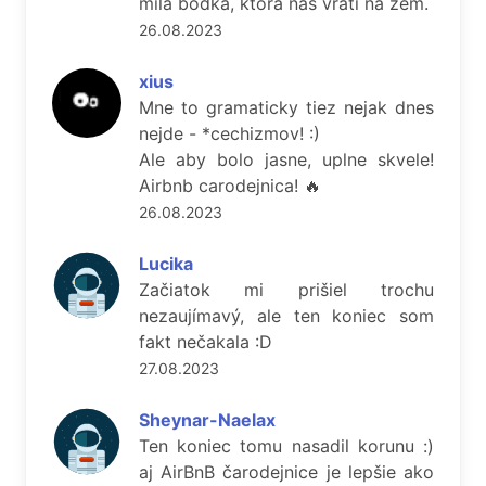
mila bodka, ktora nas vrati na zem.
26.08.2023
xius
Mne to gramaticky tiez nejak dnes
nejde - *cechizmov! :)
Ale aby bolo jasne, uplne skvele!
Airbnb carodejnica! 🔥
26.08.2023
Lucika
Začiatok mi prišiel trochu
nezaujímavý, ale ten koniec som
fakt nečakala :D
27.08.2023
Sheynar-Naelax
Ten koniec tomu nasadil korunu :)
aj AirBnB čarodejnice je lepšie ako