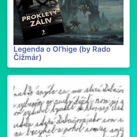
Legenda o Ol’hige (by Rado
Čižmár)