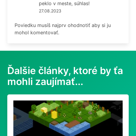
peklo v meste, súhlas!
27.08.2023
Poviedku musíš najprv ohodnotiť aby si ju
mohol komentovať.
Ďalšie články, ktoré by ťa
mohli zaujímať...