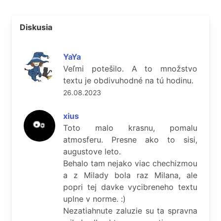
Diskusia
YaYa
Veľmi potešilo. A to množstvo
textu je obdivuhodné na tú hodinu.
26.08.2023
xius
Toto malo krasnu, pomalu
atmosferu. Presne ako to sisi,
augustove leto.
Behalo tam nejako viac chechizmou
a z Milady bola raz Milana, ale
popri tej davke vycibreneho textu
uplne v norme. :)
Nezatiahnute zaluzie su ta spravna