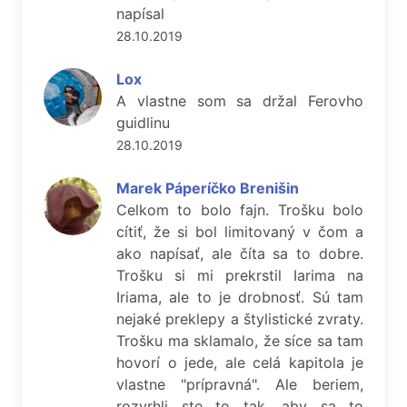
napísal
28.10.2019
Lox
A vlastne som sa držal Ferovho
guidlinu
28.10.2019
Marek Páperíčko Brenišin
Celkom to bolo fajn. Trošku bolo
cítiť, že si bol limitovaný v čom a
ako napísať, ale číta sa to dobre.
Trošku si mi prekrstil Iarima na
Iriama, ale to je drobnosť. Sú tam
nejaké preklepy a štylistické zvraty.
Trošku ma sklamalo, že síce sa tam
hovorí o jede, ale celá kapitola je
vlastne "prípravná". Ale beriem,
rozvrhli ste to tak, aby sa to