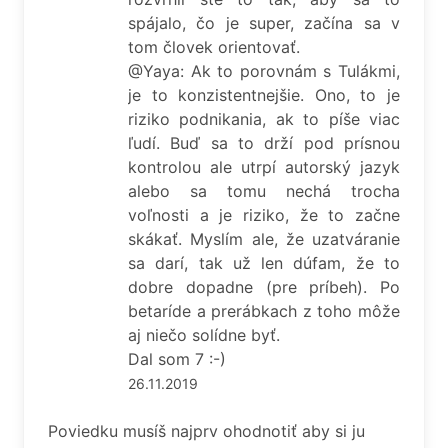
spájalo, čo je super, začína sa v
tom človek orientovať.
@Yaya: Ak to porovnám s Tulákmi,
je to konzistentnejšie. Ono, to je
riziko podnikania, ak to píše viac
ľudí. Buď sa to drží pod prísnou
kontrolou ale utrpí autorský jazyk
alebo sa tomu nechá trocha
voľnosti a je riziko, že to začne
skákať. Myslím ale, že uzatváranie
sa darí, tak už len dúfam, že to
dobre dopadne (pre príbeh). Po
betaríde a prerábkach z toho môže
aj niečo solídne byť.
Dal som 7 :-)
26.11.2019
Poviedku musíš najprv ohodnotiť aby si ju