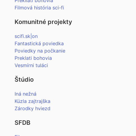
Prekliati bohovia
Filmová história sci-fi
Komunitné projekty
scifi.sk|on
Fantastická poviedka
Poviedky na počkanie
Preklati bohovia
Vesmírni tuláci
Štúdio
Iná nežná
Kúzla zajtrajška
Zárodky hviezd
SFDB