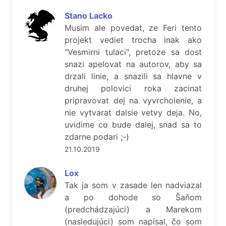
Stano Lacko
Musim ale povedat, ze Feri tento
projekt vediet trocha inak ako
"Vesmirni tulaci", pretoze sa dost
snazi apelovat na autorov, aby sa
drzali linie, a snazili sa hlavne v
druhej polovici roka zacinat
pripravovat dej na vyvrcholenie, a
nie vytvarat dalsie vetvy deja. No,
uvidime co bude dalej, snad sa to
zdarne podari ;-)
21.10.2019
Lox
Tak ja som v zasade len nadviazal
a po dohode so Šaňom
(predchádzajúci) a Marekom
(nasledujúci) som napísal, čo som