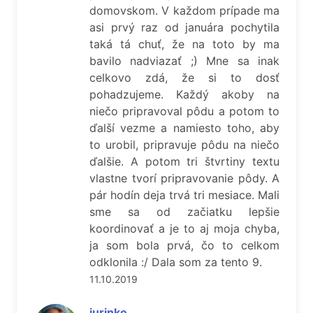
domovskom. V každom prípade ma
asi prvý raz od januára pochytila
taká tá chuť, že na toto by ma
bavilo nadviazať ;) Mne sa inak
celkovo zdá, že si to dosť
pohadzujeme. Každý akoby na
niečo pripravoval pôdu a potom to
ďalší vezme a namiesto toho, aby
to urobil, pripravuje pôdu na niečo
ďalšie. A potom tri štvrtiny textu
vlastne tvorí pripravovanie pôdy. A
pár hodín deja trvá tri mesiace. Mali
sme sa od začiatku lepšie
koordinovať a je to aj moja chyba,
ja som bola prvá, čo to celkom
odklonila :/ Dala som za tento 9.
11.10.2019
jurinko