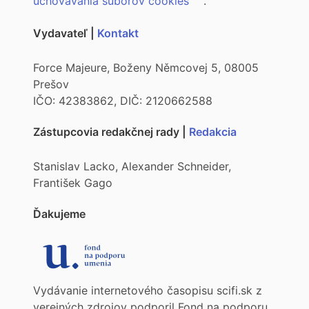
uchovávania súborov cookies
.
Vydavateľ |
Kontakt
Force Majeure, Boženy Němcovej 5, 08005
Prešov
IČO: 42383862, DIČ: 2120662588
Zástupcovia redakčnej rady |
Redakcia
Stanislav Lacko, Alexander Schneider,
František Gago
Ďakujeme
Vydávanie internetového časopisu scifi.sk z
verejných zdrojov podporil Fond na podporu