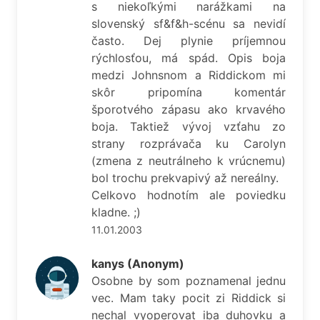
s niekoľkými narážkami na
slovenský sf&f&h-scénu sa nevidí
často. Dej plynie príjemnou
rýchlosťou, má spád. Opis boja
medzi Johnsnom a Riddickom mi
skôr pripomína komentár
šporotvého zápasu ako krvavého
boja. Taktiež vývoj vzťahu zo
strany rozprávača ku Carolyn
(zmena z neutrálneho k vrúcnemu)
bol trochu prekvapivý až nereálny.
Celkovo hodnotím ale poviedku
kladne. ;)
11.01.2003
kanys (Anonym)
Osobne by som poznamenal jednu
vec. Mam taky pocit zi Riddick si
nechal vyoperovat iba duhovku a