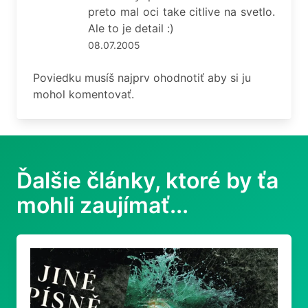
preto mal oci take citlive na svetlo.
Ale to je detail :)
08.07.2005
Poviedku musíš najprv ohodnotiť aby si ju
mohol komentovať.
Ďalšie články, ktoré by ťa
mohli zaujímať...