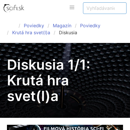
Poviedky
Magazín
Poviedky
Krutá hra svet(l)a
Diskusia
Diskusia 1/1:
Krutá hra
svet(l)a