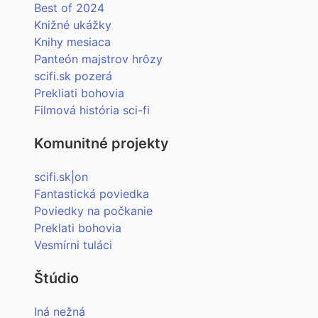
Best of 2024
Knižné ukážky
Knihy mesiaca
Panteón majstrov hrôzy
scifi.sk pozerá
Prekliati bohovia
Filmová história sci-fi
Komunitné projekty
scifi.sk|on
Fantastická poviedka
Poviedky na počkanie
Preklati bohovia
Vesmírni tuláci
Štúdio
Iná nežná