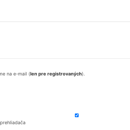
me na e-mail
(
len pre registrovaných
).
 prehliadača