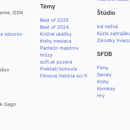
Témy
Štúdio
enne, ISSN
Best of 2025
Iná nežná
Best of 2024
Kúzla zajtrajšk
ia súborov
Knižné ukážky
Zárodky hviez
Knihy mesiaca
Panteón majstrov
SFDB
hrôzy
scifi.sk pozerá
Filmy
Prekliati bohovia
ešov
Seriály
Filmová história sci-fi
Knihy
Komiksy
Hry
šek Gago