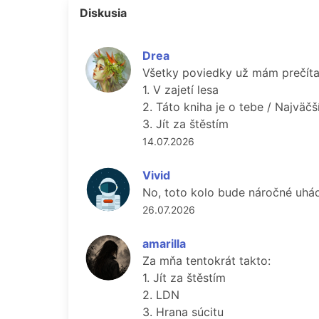
Diskusia
Drea
Všetky poviedky už mám prečítan
1. V zajetí lesa
2. Táto kniha je o tebe / Najväčš
3. Jít za štěstím
14.07.2026
Vivid
No, toto kolo bude náročné uhádn
26.07.2026
amarilla
Za mňa tentokrát takto:
1. Jít za štěstím
2. LDN
3. Hrana súcitu