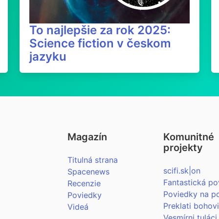
To najlepšie za rok 2025:
Science fiction v českom
jazyku
Magazín
Komunitné
projekty
Titulná strana
scifi.sk|on
Spacenews
Fantastická po
Recenzie
Poviedky na p
Poviedky
Preklati bohov
Videá
Vesmírni tuláci