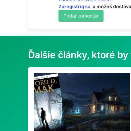
Zaregistruj sa
, a môžeš dostáva
Pridaj komentár
Ďalšie články, ktoré by 