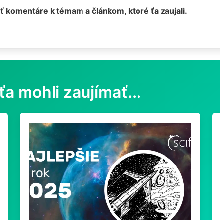
ť komentáre k témam a článkom, ktoré ťa zaujali.
ťa mohli zaujímať...