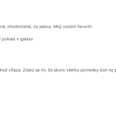
é, ohodnotené, za sebou. Moji osobní favoriti:
í poklad v galaxii
uť víťaza. Zdalo sa mi, že skoro všetky poviedky boli na p