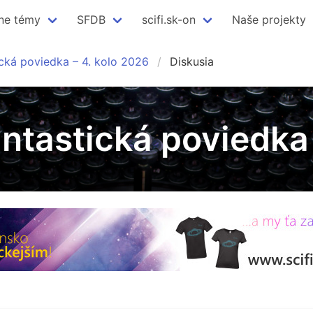
ne témy
SFDB
scifi.sk-on
Naše projekty
ická poviedka – 4. kolo 2026
Diskusia
antastická poviedka