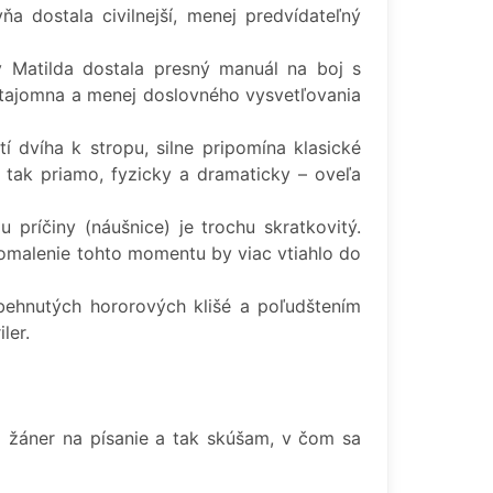
ňa dostala civilnejší, menej predvídateľný
y Matilda dostala presný manuál na boj s
c tajomna a menej doslovného vysvetľovania
 dvíha k stropu, silne pripomína klasické
o tak priamo, fyzicky a dramaticky – oveľa
ríčiny (náušnice) je trochu skratkovitý.
spomalenie tohto momentu by viac vtiahlo do
behnutých hororových klišé a poľudštením
ler.
j žáner na písanie a tak skúšam, v čom sa