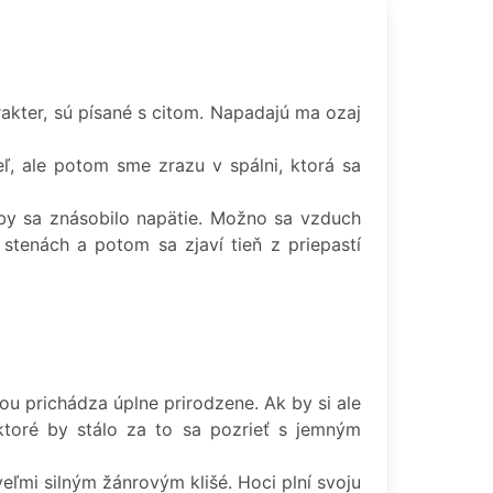
akter, sú písané s citom. Napadajú ma ozaj
ľ, ale potom sme zrazu v spálni, ktorá sa
aby sa znásobilo napätie. Možno sa vzduch
 stenách a potom sa zjaví tieň z priepastí
dou prichádza úplne prirodzene. Ak by si ale
 ktoré by stálo za to sa pozrieť s jemným
eľmi silným žánrovým klišé. Hoci plní svoju