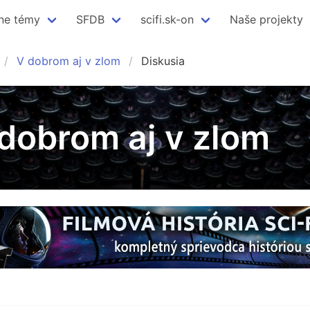
ne témy
SFDB
scifi.sk-on
Naše projekty
V dobrom aj v zlom
Diskusia
 dobrom aj v zlom