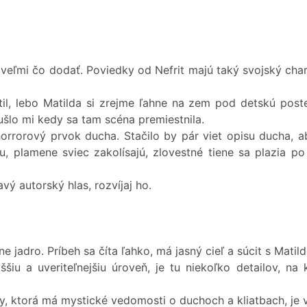
eľmi čo dodať. Poviedky od Nefrit majú taký svojský char
il, lebo Matilda si zrejme ľahne na zem pod detskú poste
šlo mi kedy sa tam scéna premiestnila.
horrorový prvok ducha. Stačilo by pár viet opisu ducha, 
, plamene sviec zakolísajú, zlovestné tiene sa plazia po
avý autorský hlas, rozvíjaj ho.
e jadro. Príbeh sa číta ľahko, má jasný cieľ a súcit s Matil
šiu a uveriteľnejšiu úroveň, je tu niekoľko detailov, na
y, ktorá má mystické vedomosti o duchoch a kliatbach, je v