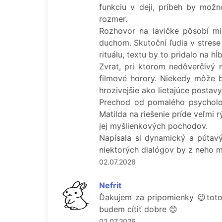
funkciu v deji, príbeh by možno
rozmer.
Rozhovor na lavičke pôsobí mie
duchom. Skutoční ľudia v strese
rituálu, textu by to pridalo na hĺ
Zvrat, pri ktorom nedôverčivý 
filmové horory. Niekedy môže by
hrozivejšie ako lietajúce postavy
Prechod od pomalého psychologi
Matilda na riešenie príde veľmi
jej myšlienkových pochodov.
Napísala si dynamický a pútav
niektorých dialógov by z neho m
02.07.2026
Nefrit
Ďakujem za pripomienky 😉toto 
budem cítiť dobre 😊
02.07.2026