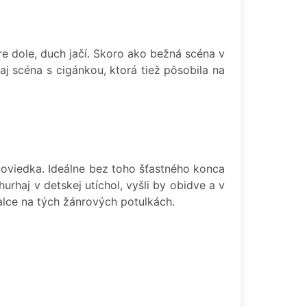
re dole, duch jačí. Skoro ako bežná scéna v
j scéna s cigánkou, ktorá tiež pôsobila na
 poviedka. Ideálne bez toho šťastného konca
rhaj v detskej utíchol, vyšli by obidve a v
palce na tých žánrových potulkách.