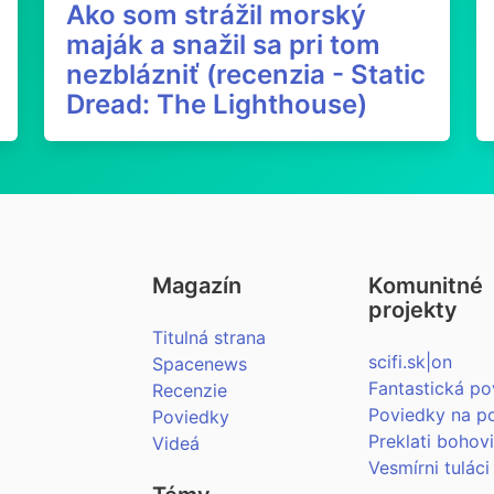
Ako som strážil morský
maják a snažil sa pri tom
nezblázniť (recenzia - Static
Dread: The Lighthouse)
Magazín
Komunitné
projekty
Titulná strana
scifi.sk|on
Spacenews
Fantastická po
Recenzie
Poviedky na p
Poviedky
Preklati bohov
Videá
Vesmírni tuláci