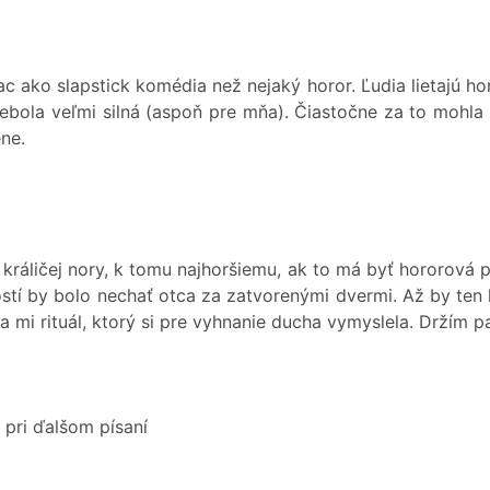
ac ako slapstick komédia než nejaký horor. Ľudia lietajú ho
bola veľmi silná (aspoň pre mňa). Čiastočne za to mohla a
ne.
o králičej nory, k tomu najhoršiemu, ak to má byť hororová
tí by bolo nechať otca za zatvorenými dvermi. Až by ten hu
 sa mi rituál, ktorý si pre vyhnanie ducha vymyslela. Držím 
pri ďalšom písaní