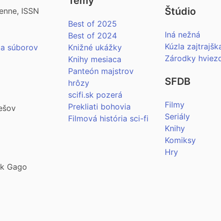
Témy
Štúdio
enne, ISSN
Best of 2025
Iná nežná
Best of 2024
Kúzla zajtrajšk
ia súborov
Knižné ukážky
Zárodky hviez
Knihy mesiaca
Panteón majstrov
SFDB
hrôzy
scifi.sk pozerá
Filmy
Prekliati bohovia
ešov
Seriály
Filmová história sci-fi
Knihy
Komiksy
Hry
šek Gago