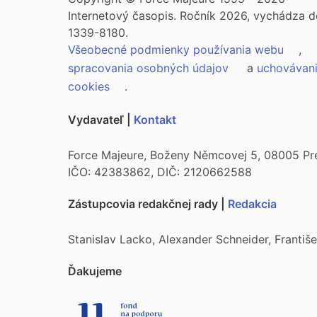
Internetový časopis. Ročník 2026, vychádza d
1339-8180.
Všeobecné podmienky používania webu
,
spracovania osobných údajov
a
uchovávan
cookies
.
Vydavateľ |
Kontakt
Force Majeure, Boženy Němcovej 5, 08005 Pr
IČO: 42383862, DIČ: 2120662588
Zástupcovia redakčnej rady |
Redakcia
Stanislav Lacko, Alexander Schneider, Franti
Ďakujeme