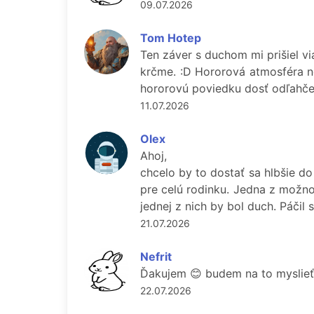
09.07.2026
Tom Hotep
Ten záver s duchom mi prišiel vi
krčme. :D Hororová atmosféra ne
hororovú poviedku dosť odľahče
11.07.2026
Olex
Ahoj,
chcelo by to dostať sa hlbšie d
pre celú rodinku. Jedna z možnos
jednej z nich by bol duch. Páčil
21.07.2026
Nefrit
Ďakujem 😊 budem na to myslieť 
22.07.2026