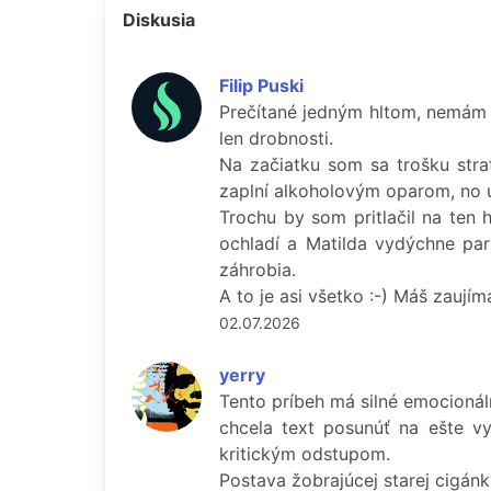
Diskusia
Filip Puski
Prečítané jedným hltom, nemám v
len drobnosti.
Na začiatku som sa trošku strat
zaplní alkoholovým oparom, no u
Trochu by som pritlačil na ten 
ochladí a Matilda vydýchne paru
záhrobia.
A to je asi všetko :-) Máš zaujím
02.07.2026
yerry
Tento príbeh má silné emocionáln
chcela text posunúť na ešte vyš
kritickým odstupom.
Postava žobrajúcej starej cigánk