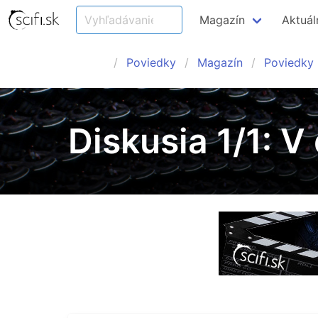
Magazín
Aktuál
Poviedky
Magazín
Poviedky
Diskusia 1/1: V