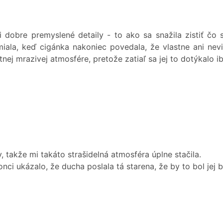
dobre premyslené detaily - to ako sa snažila zistiť čo str
ala, keď cigánka nakoniec povedala, že vlastne ani nevi
ej mrazivej atmosfére, pretože zatiaľ sa jej to dotýkalo i
, takže mi takáto strašidelná atmosféra úplne stačila.
ci ukázalo, že ducha poslala tá starena, že by to bol jej b