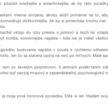
 pôsobil sviežejšie a autentickejšie, ak by táto poradky
stami mierne strojene, akoby slúžil primárne na to, ab
 komunikujú útržkovitejšie. Ak by si ponechala trochu via
bke.
manžel vstúpi do izby presne o polnoci a duch ho vzápätí
ť tichšie, komornejšie napätie – kde nie je vidieť všetk
.
ckého budovania napätia v úvode k rýchlemu odhaleniu p
 rýchlo, len čo sa starena opýta na veci po mŕtvych. Malé 
ý text so skvelým posolstvom. S jemným preškrtaním za
ohol byť naozaj mrazivý a zapamätateľný psychologický tri
je moja prvá hororová poviedka. Ešte si len hľadám svo