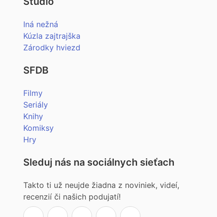
Štúdio
Iná nežná
Kúzla zajtrajška
Zárodky hviezd
SFDB
Filmy
Seriály
Knihy
Komiksy
Hry
Sleduj nás na sociálnych sieťach
Takto ti už neujde žiadna z noviniek, videí,
recenzií či našich podujatí!