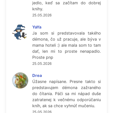
jedlo, keď sa začítam do dobrej
knihy.
25.05.2026
YaYa
Ja som si predstavovala takého
démona, čo už pracuje, ale býva v
mama hoteli :) ale mala som to tam
dať, len mi to proste nenapadlo.
Proste pnp
25.05.2026
Drea
Úžasne napísane. Presne takto si
predstavujem démona zažraného
do čítania. Páči sa mi nápad duše
zatratenej k večnému odporúčaniu
kníh, ak sa chce vyhnúť mučeniu.
25.05.2026