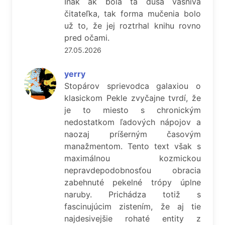
Inak ak bola tá duša vášnivá
čitateľka, tak forma mučenia bolo
už to, že jej roztrhal knihu rovno
pred očami.
27.05.2026
yerry
Stopárov sprievodca galaxiou o
klasickom Pekle zvyčajne tvrdí, že
je to miesto s chronickým
nedostatkom ľadových nápojov a
naozaj príšerným časovým
manažmentom. Tento text však s
maximálnou kozmickou
nepravdepodobnosťou obracia
zabehnuté pekelné trópy úplne
naruby. Prichádza totiž s
fascinujúcim zistením, že aj tie
najdesivejšie rohaté entity z