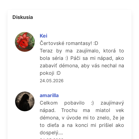
Diskusia
Kei
Čertovské romantasy! :D
Teraz by ma zaujímalo, ktorá to
bola séria :) Páči sa mi nápad, ako
zabaviť démona, aby vás nechal na
pokoji :D
24.05.2026
amarilla
Celkom pobavilo :) zaujímavý
nápad. Trochu ma miatol vek
démona, v úvode mi to znelo, že je
to dieťa a na konci mi prišiel ako
dospelý....