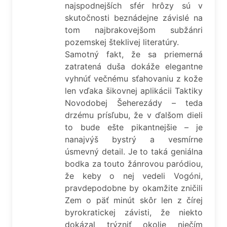
najspodnejších sfér hrôzy sú v
skutočnosti beznádejne závislé na
tom najbrakovejšom subžánri
pozemskej šteklivej literatúry.
Samotný fakt, že sa priemerná
zatratená duša dokáže elegantne
vyhnúť večnému sťahovaniu z kože
len vďaka šikovnej aplikácii Taktiky
Novodobej Šeherezády – teda
drzému prísľubu, že v ďalšom dieli
to bude ešte pikantnejšie – je
nanajvýš bystrý a vesmírne
úsmevný detail. Je to taká geniálna
bodka za touto žánrovou paródiou,
že keby o nej vedeli Vogóni,
pravdepodobne by okamžite zničili
Zem o päť minút skôr len z čírej
byrokratickej závisti, že niekto
dokázal trýzniť okolie niečím