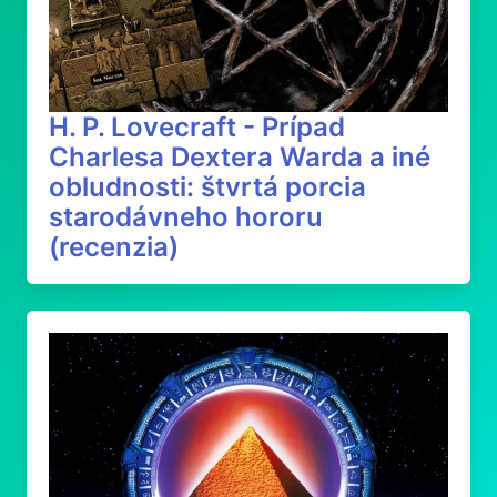
H. P. Lovecraft - Prípad
Charlesa Dextera Warda a iné
obludnosti: štvrtá porcia
starodávneho hororu
(recenzia)