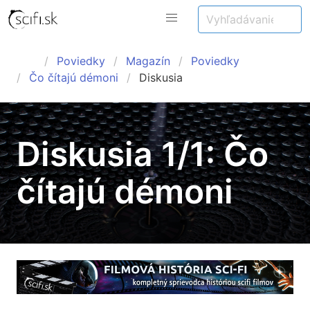
Poviedky
Magazín
Poviedky
Čo čítajú démoni
Diskusia
Diskusia 1/1: Čo
čítajú démoni