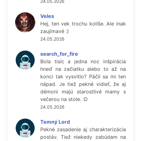
24.05.2026
Veles
Hej, ten vek trochu kolíše. Ale inak
zaujímavé :)
24.05.2026
search_for_fire
Bola tisíc a jedna noc inšpirácia
hneď na začiatku alebo to až na
konci tak vysvitlo? Páčil sa mi ten
nápad. Je tiež pekné vidieť, že aj
démoni majú starostlivé mamy s
večerou na stole. :D
24.05.2026
Temný Lord
Pekné zasadenie aj charakterizácia
postáv. Tiež niekedy zabúdam na