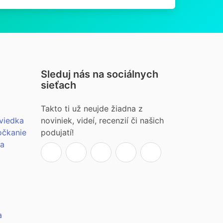
Sleduj nás na sociálnych
sieťach
Takto ti už neujde žiadna z
viedka
noviniek, videí, recenzií či našich
očkanie
podujatí!
ia
a