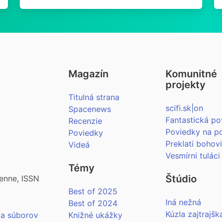
Magazín
Komunitné
projekty
Titulná strana
scifi.sk|on
Spacenews
Fantastická po
Recenzie
Poviedky na p
Poviedky
Preklati bohov
Videá
Vesmírni tuláci
Témy
Štúdio
enne, ISSN
Best of 2025
Iná nežná
Best of 2024
Kúzla zajtrajšk
ia súborov
Knižné ukážky