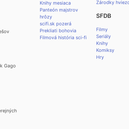
Zárodky hviez
Knihy mesiaca
Panteón majstrov
SFDB
hrôzy
scifi.sk pozerá
Filmy
Prekliati bohovia
ešov
Seriály
Filmová história sci-fi
Knihy
Komiksy
Hry
šek Gago
erejných