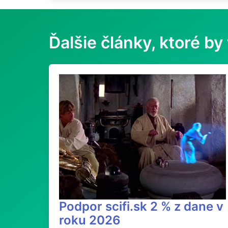
Ďalšie články, ktoré by 
Podpor scifi.sk 2 % z dane v
roku 2026