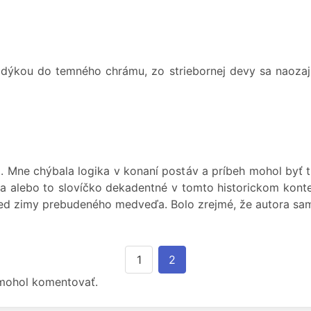
dýkou do temného chrámu, zo striebornej devy sa naozaj v
 Mne chýbala logika v konaní postáv a príbeh mohol byť t
ava alebo to slovíčko dekadentné v tomto historickom kon
red zimy prebudeného medveďa. Bolo zrejmé, že autora samot
1
2
 mohol komentovať.