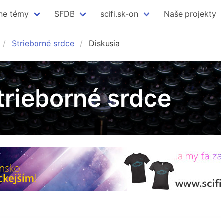
ne témy
SFDB
scifi.sk-on
Naše projekty
Strieborné srdce
Diskusia
trieborné srdce