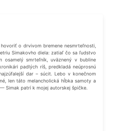
 hovoriť o drvivom bremene nesmrteľnosti,
etriu Simakovho diela: zatiaľ čo sa ľudstvo
den osamelý smrteľník, uväznený v bubline
kronikári padlých ríš, predkladá neúprosnú
najzúfalejší dar – súcit. Lebo v konečnom
iné, len táto melancholická hĺbka samoty a
–– Simak patrí k mojej autorskej špičke.