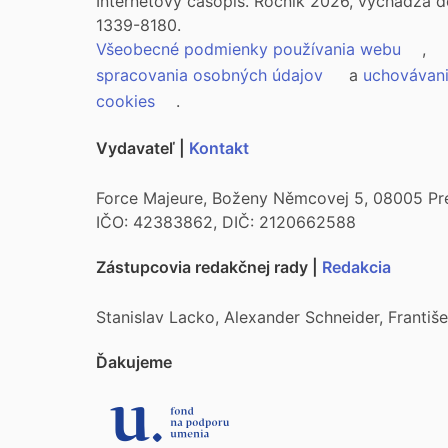
Internetový časopis. Ročník 2026, vychádza d
1339-8180.
Všeobecné podmienky používania webu
,
spracovania osobných údajov
a
uchovávan
cookies
.
Vydavateľ |
Kontakt
Force Majeure, Boženy Němcovej 5, 08005 Pr
IČO: 42383862, DIČ: 2120662588
Zástupcovia redakčnej rady |
Redakcia
Stanislav Lacko, Alexander Schneider, Franti
Ďakujeme