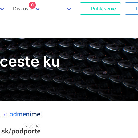
0
Diskusie
Prihlásenie
 ceste ku