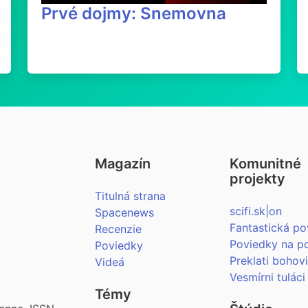
Prvé dojmy: Snemovna
Magazín
Komunitné
projekty
Titulná strana
scifi.sk|on
Spacenews
Fantastická po
Recenzie
Poviedky na p
Poviedky
Preklati bohov
Videá
Vesmírni tuláci
Témy