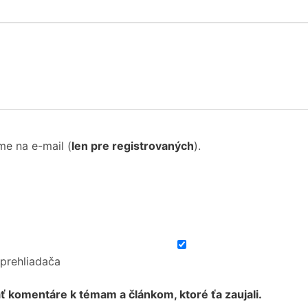
me na e-mail
(
len pre registrovaných
).
 prehliadača
ť komentáre k témam a článkom, ktoré ťa zaujali.