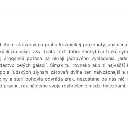
 tichom strážcovi na prahu kozmickej prázdnoty, znamená
kú ilúziu našej rasy. Tento text dobre zachytáva trpkú sym
ej arogancii potáca na okraji jadrového vyhladenia, je
dectvo celých galaxií. Simak tu, rovnako ako tí najväčší 
ola ľudských zlyhaní zároveň dvíha ten najvzácnejší a 
jny a starí bohovia odvrátia zrak, nezostane po nás nič 
deti prachu, raz nájdeme svoje rozhrešenie medzi hviezdami. 