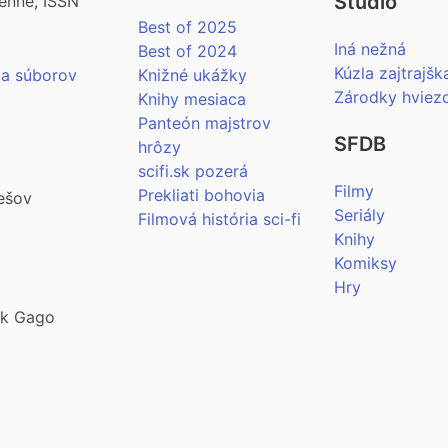
Štúdio
enne, ISSN
Best of 2025
Iná nežná
Best of 2024
Kúzla zajtrajšk
ia súborov
Knižné ukážky
Zárodky hviez
Knihy mesiaca
Panteón majstrov
SFDB
hrôzy
scifi.sk pozerá
Filmy
Prekliati bohovia
ešov
Seriály
Filmová história sci-fi
Knihy
Komiksy
Hry
šek Gago