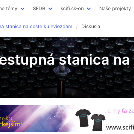
ne témy
SFDB
scifi.sk-on
Naše projekty
ná stanica na ceste ku hviezdam
Diskusia
restupná stanica na