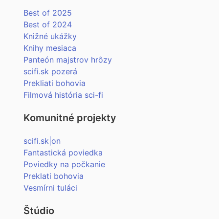
Best of 2025
Best of 2024
Knižné ukážky
Knihy mesiaca
Panteón majstrov hrôzy
scifi.sk pozerá
Prekliati bohovia
Filmová história sci-fi
Komunitné projekty
scifi.sk|on
Fantastická poviedka
Poviedky na počkanie
Preklati bohovia
Vesmírni tuláci
Štúdio