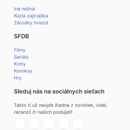
Iná nežná
Kúzla zajtrajška
Zárodky hviezd
SFDB
Filmy
Seriály
Knihy
Komiksy
Hry
Sleduj nás na sociálnych sieťach
Takto ti už neujde žiadna z noviniek, videí,
recenzií či našich podujatí!