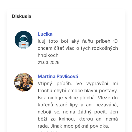
Diskusia
Lucika
juuj toto bol aký ňuňu príbeh :D
chcem čítať viac o tých rozkošných
hríbikoch
21.03.2026
Martina Pavlicová
Vtipný příběh. Ve vyprávění mi
trochu chybí emoce hlavní postavy.
Bez nich je velice plochá. Vleze do
kořenů staré lípy a ani nezaváhá,
nebojí se, nemá žádný pocit. Jen
běží za knihou, kterou ani nemá
ráda. Jinak moc pěkná povídka.