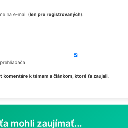
me na e-mail
(
len pre registrovaných
).
 prehliadača
ť komentáre k témam a článkom, ktoré ťa zaujali.
ťa mohli zaujímať...