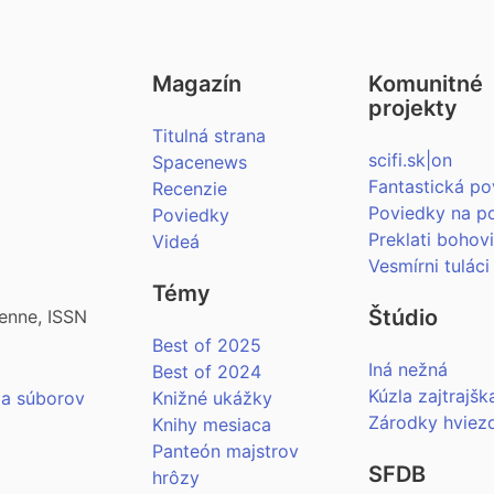
Magazín
Komunitné
projekty
Titulná strana
scifi.sk|on
Spacenews
Fantastická po
Recenzie
Poviedky na p
Poviedky
Preklati bohov
Videá
Vesmírni tuláci
Témy
Štúdio
enne, ISSN
Best of 2025
Iná nežná
Best of 2024
Kúzla zajtrajšk
ia súborov
Knižné ukážky
Zárodky hviez
Knihy mesiaca
Panteón majstrov
SFDB
hrôzy