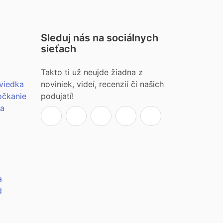
Sleduj nás na sociálnych
sieťach
Takto ti už neujde žiadna z
viedka
noviniek, videí, recenzií či našich
očkanie
podujatí!
ia
a
d