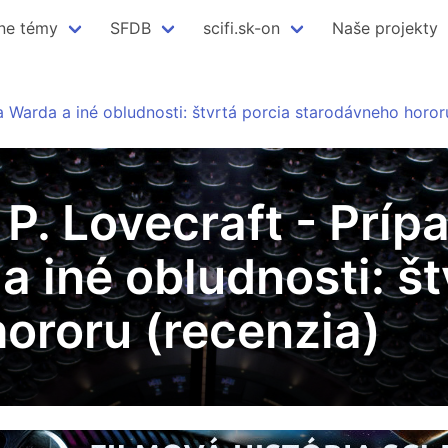
ne témy
SFDB
scifi.sk-on
Naše projekty
a Warda a iné obludnosti: štvrtá porcia starodávneho horor
. P. Lovecraft - Prí
 iné obludnosti: št
ororu (recenzia)