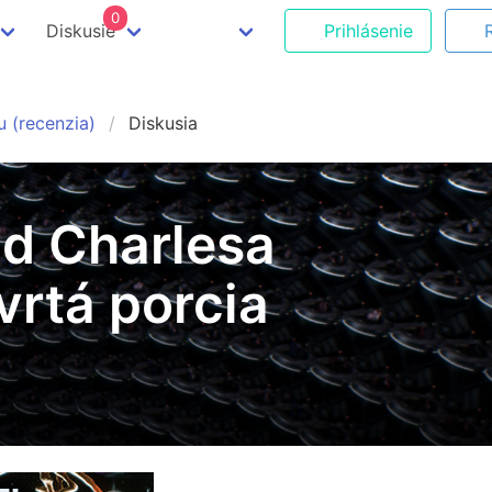
0
Diskusie
Prihlásenie
u (recenzia)
Diskusia
pad Charlesa
vrtá porcia