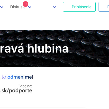
0
Diskusie
Prihlásenie
Žravá hlubina