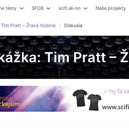
ne témy
SFDB
scifi.sk-on
Naše projekty
Tim Pratt – Žravá hlubina
Diskusia
kážka: Tim Pratt – 