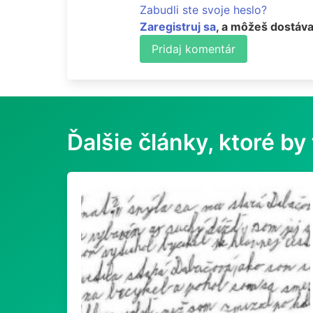
Zabudli ste svoje heslo?
Zaregistruj sa
, a môžeš dostáva
Pridaj komentár
Ďalšie články, ktoré by 