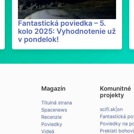
Fantastická poviedka – 5.
kolo 2025: Vyhodnotenie už
v pondelok!
Magazín
Komunitné
projekty
Titulná strana
scifi.sk|on
Spacenews
Fantastická po
Recenzie
Poviedky na p
Poviedky
Preklati bohov
Videá