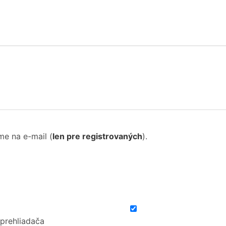
me na e-mail
(
len pre registrovaných
).
 prehliadača