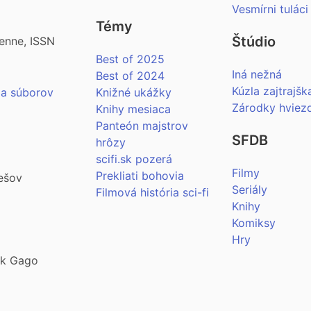
Vesmírni tuláci
Témy
Štúdio
enne, ISSN
Best of 2025
Iná nežná
Best of 2024
Kúzla zajtrajšk
ia súborov
Knižné ukážky
Zárodky hviez
Knihy mesiaca
Panteón majstrov
SFDB
hrôzy
scifi.sk pozerá
Filmy
Prekliati bohovia
ešov
Seriály
Filmová história sci-fi
Knihy
Komiksy
Hry
šek Gago