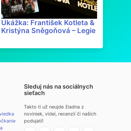
Ukážka: František Kotleta &
Kristýna Sněgoňová – Legie
Sleduj nás na sociálnych
sieťach
Takto ti už neujde žiadna z
viedka
noviniek, videí, recenzií či našich
očkanie
podujatí!
ia