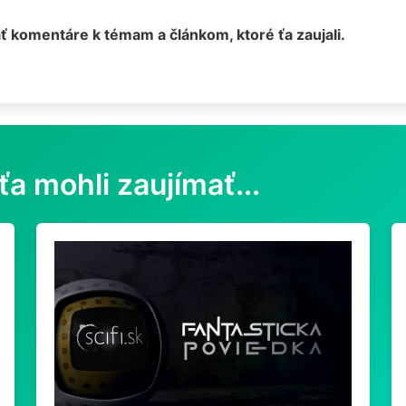
ť komentáre k témam a článkom, ktoré ťa zaujali.
ťa mohli zaujímať...