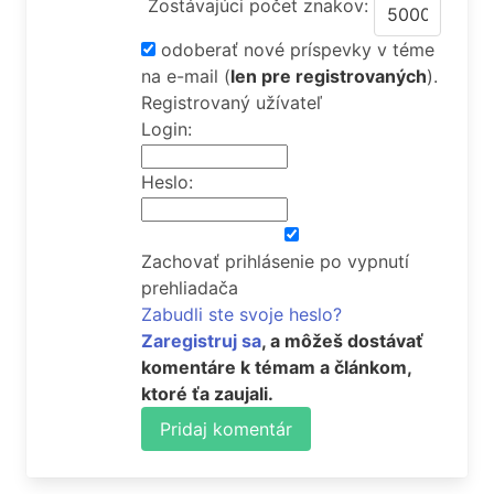
Zostávajúci počet znakov:
odoberať nové príspevky v téme
na e-mail
(
len pre registrovaných
).
Registrovaný užívateľ
Login:
Heslo:
Zachovať prihlásenie po vypnutí
prehliadača
Zabudli ste svoje heslo?
Zaregistruj sa
, a môžeš dostávať
komentáre k témam a článkom,
ktoré ťa zaujali.
Pridaj komentár