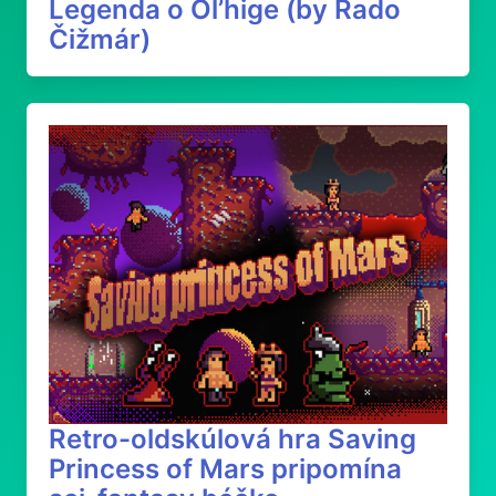
Legenda o Ol’hige (by Rado
Čižmár)
Retro-oldskúlová hra Saving
Princess of Mars pripomína