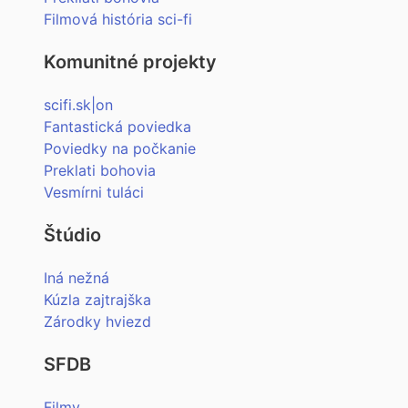
Filmová história sci-fi
Komunitné projekty
scifi.sk|on
Fantastická poviedka
Poviedky na počkanie
Preklati bohovia
Vesmírni tuláci
Štúdio
Iná nežná
Kúzla zajtrajška
Zárodky hviezd
SFDB
Filmy