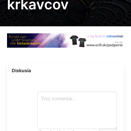
krkavcov
Diskusia