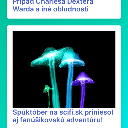
Prípad Charlesa Dextera
Warda a iné obludnosti
Spúktóber na scifi.sk priniesol
aj fanúšikovskú adventúru!