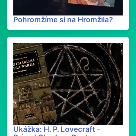
Pohromžíme si na Hromžila?
Ukážka: H. P. Lovecraft -