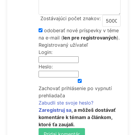
Zostávajúci počet znakov:
odoberať nové príspevky v téme
na e-mail
(
len pre registrovaných
).
Registrovaný užívateľ
Login:
Heslo:
Zachovať prihlásenie po vypnutí
prehliadača
Zabudli ste svoje heslo?
Zaregistruj sa
, a môžeš dostávať
komentáre k témam a článkom,
ktoré ťa zaujali.
Pridaj komentár