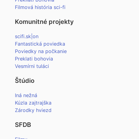
Filmová história sci-fi
Komunitné projekty
scifi.sk|on
Fantastická poviedka
Poviedky na počkanie
Preklati bohovia
Vesmírni tuláci
Štúdio
Iná nežná
Kúzla zajtrajška
Zárodky hviezd
SFDB