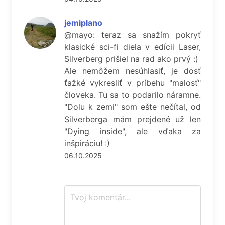
jemiplano
@mayo: teraz sa snažím pokryť
klasické sci-fi diela v edícii Laser,
Silverberg prišiel na rad ako prvý :)
Ale nemôžem nesúhlasiť, je dosť
ťažké vykresliť v príbehu "malosť"
človeka. Tu sa to podarilo náramne.
"Dolu k zemi" som ešte nečítal, od
Silverberga mám prejdené už len
"Dying inside", ale vďaka za
inšpiráciu! :)
06.10.2025