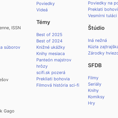
Poviedky na p
Poviedky
Preklati bohov
Videá
Vesmírni tuláci
Témy
Štúdio
enne, ISSN
Best of 2025
Iná nežná
Best of 2024
Kúzla zajtrajšk
ia súborov
Knižné ukážky
Zárodky hviez
Knihy mesiaca
Panteón majstrov
SFDB
hrôzy
scifi.sk pozerá
Filmy
Prekliati bohovia
ešov
Seriály
Filmová história sci-fi
Knihy
Komiksy
Hry
šek Gago