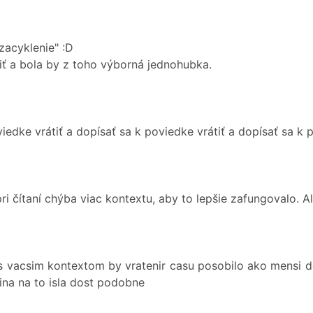
zacyklenie" :D
iť a bola by z toho výborná jednohubka.
iedke vrátiť a dopísať sa k poviedke vrátiť a dopísať sa k 
ri čítaní chýba viac kontextu, aby to lepšie zafungovalo. A
, s vacsim kontextom by vratenir casu posobilo ako mensi d
ina na to isla dost podobne