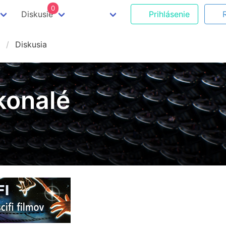
0
Diskusie
Prihlásenie
Diskusia
konalé