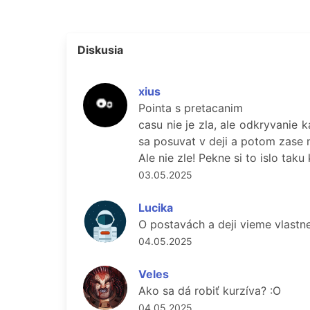
Diskusia
xius
Pointa s pretacanim
casu nie je zla, ale odkryvanie
sa posuvat v deji a potom zase n
Ale nie zle! Pekne si to islo tak
03.05.2025
Lucika
O postavách a deji vieme vlastne 
04.05.2025
Veles
Ako sa dá robiť kurzíva? :O
04.05.2025