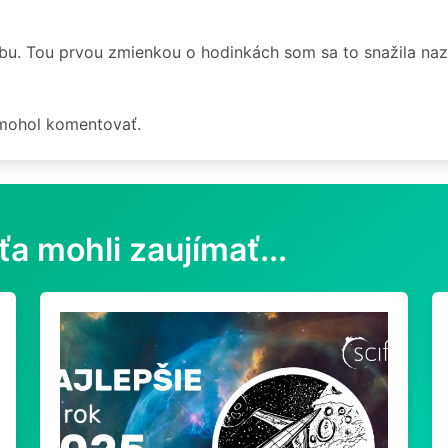
u. Tou prvou zmienkou o hodinkách som sa to snažila naz
 mohol komentovať.
ťa mohli zaujímať...