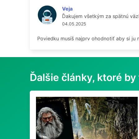
Veja
Ďakujem všetkým za spätnú väzb
04.05.2025
Poviedku musíš najprv ohodnotiť aby si ju
Ďalšie články, ktoré by 