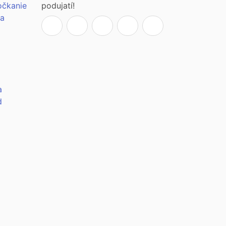
očkanie
podujatí!
ia
a
d