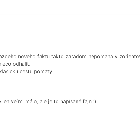
 kazdeho noveho faktu takto zaradom nepomaha v zorientov
ieco odhalit.
u klasicku cestu pomaty.
len veľmi málo, ale je to napísané fajn :)