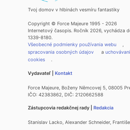
Tvoj domov v hlbinách vesmíru fantastiky
Copyright © Force Majeure 1995 - 2026
Internetový časopis. Ročník 2026, vychádza d
1339-8180.
Všeobecné podmienky používania webu
,
spracovania osobných údajov
a
uchovávan
cookies
.
Vydavateľ |
Kontakt
Force Majeure, Boženy Němcovej 5, 08005 Pr
IČO: 42383862, DIČ: 2120662588
Zástupcovia redakčnej rady |
Redakcia
Stanislav Lacko, Alexander Schneider, Franti