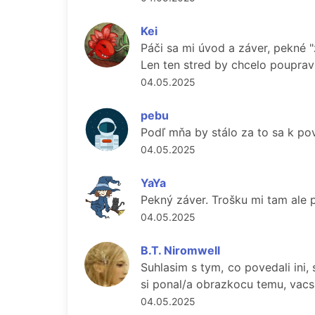
Kei
Páči sa mi úvod a záver, pekné "
Len ten stred by chcelo pouprav
04.05.2025
pebu
Podľ mňa by stálo za to sa k pov
04.05.2025
YaYa
Pekný záver. Trošku mi tam ale p
04.05.2025
B.T. Niromwell
Suhlasim s tym, co povedali ini
si ponal/a obrazkocu temu, vacs
04.05.2025