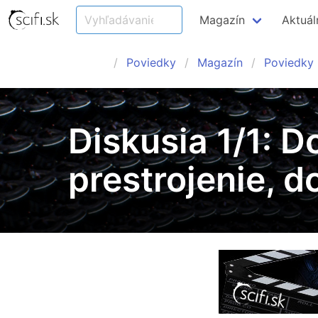
Magazín
Aktuál
Poviedky
Magazín
Poviedky
Diskusia 1/1: 
prestrojenie, d