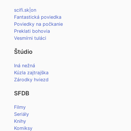
scifi.sk|on
Fantastická poviedka
Poviedky na počkanie
Preklati bohovia
Vesmírni tuláci
Štúdio
Iná nežná
Kúzla zajtrajška
Zárodky hviezd
SFDB
Filmy
Seriály
Knihy
Komiksy