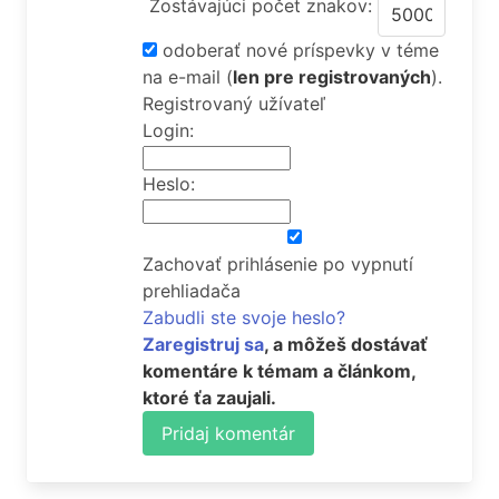
Zostávajúci počet znakov:
odoberať nové príspevky v téme
na e-mail
(
len pre registrovaných
).
Registrovaný užívateľ
Login:
Heslo:
Zachovať prihlásenie po vypnutí
prehliadača
Zabudli ste svoje heslo?
Zaregistruj sa
, a môžeš dostávať
komentáre k témam a článkom,
ktoré ťa zaujali.
Pridaj komentár